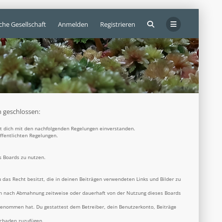
che Gesellschaft
Anmelden
Registrieren
n geschlossen:
rst dich mit den nachfolgenden Regelungen einverstanden.
öffentlichten Regelungen.
s Boards zu nutzen.
u das Recht besitzt, die in deinen Beiträgen verwendeten Links und Bilder zu
ich nach Abmahnung zeitweise oder dauerhaft von der Nutzung dieses Boards
s genommen hat. Du gestattest dem Betreiber, dein Benutzerkonto, Beiträge
Schaden zuzufügen.