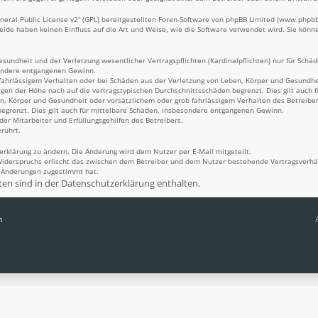
eral Public License v2
“ (GPL) bereitgestellten Foren-Software von phpBB Limited (
www.phpb
Beide haben keinen Einfluss auf die Art und Weise, wie die Software verwendet wird. Sie kö
undheit und der Verletzung wesentlicher Vertragspflichten (Kardinalpflichten) nur für Schäde
sondere entgangenen Gewinn.
fahrlässigem Verhalten oder bei Schäden aus der Verletzung von Leben, Körper und Gesundheit
igen der Höhe nach auf die vertragstypischen Durchschnittsschäden begrenzt. Dies gilt auch
n, Körper und Gesundheit oder vorsätzlichem oder grob fahrlässigem Verhalten des Betreiber
egrenzt. Dies gilt auch für mittelbare Schäden, insbesondere entgangenen Gewinn.
er Mitarbeiter und Erfüllungsgehilfen des Betreibers.
rührt.
erklärung zu ändern. Die Änderung wird dem Nutzer per E-Mail mitgeteilt.
Widerspruchs erlischt das zwischen dem Betreiber und dem Nutzer bestehende Vertragsverhält
n Änderungen zugestimmt hat.
n sind in der Datenschutzerklärung enthalten.
n