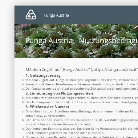
Funga Austria
Funga Austria - Nutzungsbedin
Mit dem Zugriff auf „Funga Austria“ („https://funga-austria.a
1. Nutzungsvertrag
Mit dem Zugriff auf „Funga Austria“ (im Folgenden „das Board“) schließt du
Wenn du mit diesen Regelungen nicht einverstanden bist, so darfst du das B
Der Nutzungsvertrag wird auf unbestimmte Zeit geschlossen und kann von be
2. Einräumung von Nutzungsrechten
Mit dem Erstellen eines Beitrags erteilst du dem Betreiber ein einfaches, 
Das Nutzungsrecht nach Punkt 2, Unterpunkt a bleibt auch nach Kündigung
3. Pflichten des Nutzers
Du erklärst mit der Erstellung eines Beitrags, dass er keine Inhalte enthäl
setzen bzw. zu verwenden.
Der Betreiber des Boards übt das Hausrecht aus. Bei Verstößen gegen dies
ausschließen und dir ein Hausverbot erteilen.
Du nimmst zur Kenntnis, dass der Betreiber keine Verantwortung für die Inh
und Funktionen jederzeit zu löschen oder zu sperren.
Du gestattest dem Betreiber darüber hinaus, deine Beiträge abzuändern, so