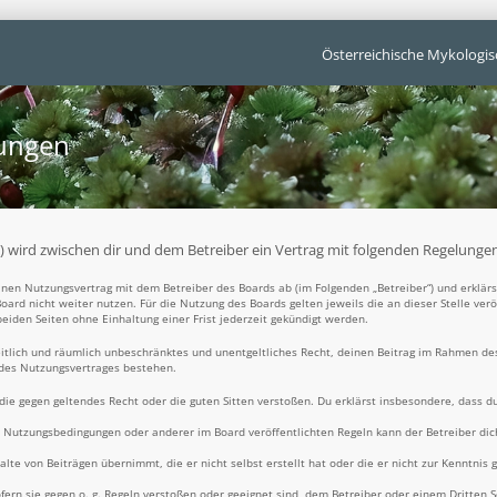
Österreichische Mykologis
gungen
t“) wird zwischen dir und dem Betreiber ein Vertrag mit folgenden Regelunge
 einen Nutzungsvertrag mit dem Betreiber des Boards ab (im Folgenden „Betreiber“) und erklä
oard nicht weiter nutzen. Für die Nutzung des Boards gelten jeweils die an dieser Stelle ver
iden Seiten ohne Einhaltung einer Frist jederzeit gekündigt werden.
zeitlich und räumlich unbeschränktes und unentgeltliches Recht, deinen Beitrag im Rahmen de
 des Nutzungsvertrages bestehen.
t, die gegen geltendes Recht oder die guten Sitten verstoßen. Du erklärst insbesondere, dass d
e Nutzungsbedingungen oder anderer im Board veröffentlichten Regeln kann der Betreiber d
alte von Beiträgen übernimmt, die er nicht selbst erstellt hat oder die er nicht zur Kenntni
fern sie gegen o. g. Regeln verstoßen oder geeignet sind, dem Betreiber oder einem Dritten 