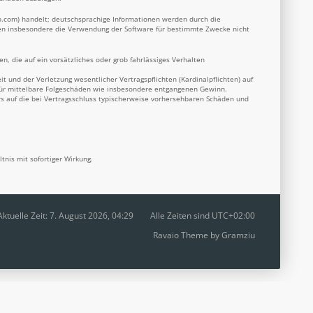
b.com
) handelt; deutschsprachige Informationen werden durch die
nnen insbesondere die Verwendung der Software für bestimmte Zwecke nicht
n, die auf ein vorsätzliches oder grob fahrlässiges Verhalten
 und der Verletzung wesentlicher Vertragspflichten (Kardinalpflichten) auf
 für mittelbare Folgeschäden wie insbesondere entgangenen Gewinn.
s auf die bei Vertragsschluss typischerweise vorhersehbaren Schäden und
nis mit sofortiger Wirkung.
Aktuelle Zeit: 7. August 2026, 04:29
Alle Zeiten sind
UTC+02:00
Ravaio Theme by
Gramziu