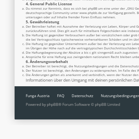
4. General Public License
Du nimmst zur Kenntnis, dass es sich bei phpBB um eine unter der „
GNU Gen
deutschsprachige Community unter
www.phpbb.de
zur Verfügung gestellt. 
untersagen oder auf Inhalte fremder Foren Einfluss nehmen.
5. Gewährleistung
Der Betreiber haftet mit Ausnahme der Verletzung von Leben, Körper und Ges
zurückzuführen sind. Dies gilt auch für mittelbare Folgeschäden wie insbe
Die Haftung ist gegenüber Verbrauchern außer bei vorsätzlichem oder grob 
die bei Vertragsschluss typischerweise vorhersehbaren Schäden und im übr
Die Haftung ist gegenüber Unternehmern außer bei der Verletzung von Lebe
im Übrigen der Höhe nach auf die vertragstypischen Durchschnittsschäden b
Die Haftungsbegrenzung der Absätze a bis c gilt sinngemäß auch zugunsten d
Ansprüche für eine Haftung aus zwingendem nationalem Recht bleiben unbe
6. Änderungsvorbehalt
Der Betreiber ist berechtigt, die Nutzungsbedingungen und die Datenschutz
Der Nutzer ist berechtigt, den Änderungen zu widersprechen. Im Falle des 
Die Änderungen gelten als anerkannt und verbindlich, wenn der Nutzer de
Informationen über den Umgang mit deinen persönlichen Date
Funga Austria
FAQ
Datenschutz
Nutzungsbedingunge
Powered by
phpBB
® Forum Software © phpBB Limited