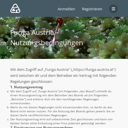
Anmelden
Registrieren
Funga Austria -
Nutzungsbedingungen
Mit dem Zugriff auf „Funga Austria“ („https://funga-austria.at“)
wird zwischen dir und dem Betreiber ein Vertrag mit folgenden
Regelungen geschlossen:
1. Nutzungsvertrag
Mit dem Zugriff auf „Funga Austria“ (im Folgenden „das Board“) schließt du
einen Nutzungsvertrag mit dem Betreiber des Boards ab (im Folgenden
„Betreiber“) und erklärst dich mit den nachfolgenden Regelungen
einverstanden.
Wenn du mit diesen Regelungen nicht einverstanden bist, so darfst du das
Board nicht weiter nutzen. Für die Nutzung des Boards gelten jeweils die an
dieser Stelle veröffentlichten Regelungen.
Der Nutzungsvertrag wird auf unbestimmte Zeit geschlossen und kann von
beiden Seiten ohne Einhaltung einer Frist jederzeit gekündigt werden.
2. Einräumung von Nutzungsrechten