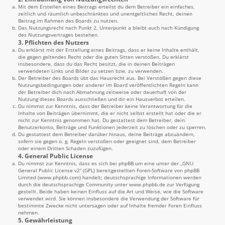
Mit dem Erstellen eines Beitrags erteilst du dem Betreiber ein einfaches,
zeitlich und räumlich unbeschränktes und unentgeltliches Recht, deinen
Beitrag im Rahmen des Boards zu nutzen.
Das Nutzungsrecht nach Punkt 2, Unterpunkt a bleibt auch nach Kündigung
des Nutzungsvertrages bestehen.
3. Pflichten des Nutzers
Du erklärst mit der Erstellung eines Beitrags, dass er keine Inhalte enthält,
die gegen geltendes Recht oder die guten Sitten verstoßen. Du erklärst
insbesondere, dass du das Recht besitzt, die in deinen Beiträgen
verwendeten Links und Bilder zu setzen bzw. zu verwenden.
Der Betreiber des Boards übt das Hausrecht aus. Bei Verstößen gegen diese
Nutzungsbedingungen oder anderer im Board veröffentlichten Regeln kann
der Betreiber dich nach Abmahnung zeitweise oder dauerhaft von der
Nutzung dieses Boards ausschließen und dir ein Hausverbot erteilen.
Du nimmst zur Kenntnis, dass der Betreiber keine Verantwortung für die
Inhalte von Beiträgen übernimmt, die er nicht selbst erstellt hat oder die er
nicht zur Kenntnis genommen hat. Du gestattest dem Betreiber, dein
Benutzerkonto, Beiträge und Funktionen jederzeit zu löschen oder zu sperren.
Du gestattest dem Betreiber darüber hinaus, deine Beiträge abzuändern,
sofern sie gegen o. g. Regeln verstoßen oder geeignet sind, dem Betreiber
oder einem Dritten Schaden zuzufügen.
4. General Public License
Du nimmst zur Kenntnis, dass es sich bei phpBB um eine unter der „
GNU
General Public License v2
“ (GPL) bereitgestellten Foren-Software von phpBB
Limited (
www.phpbb.com
) handelt; deutschsprachige Informationen werden
durch die deutschsprachige Community unter
www.phpbb.de
zur Verfügung
gestellt. Beide haben keinen Einfluss auf die Art und Weise, wie die Software
verwendet wird. Sie können insbesondere die Verwendung der Software für
bestimmte Zwecke nicht untersagen oder auf Inhalte fremder Foren Einfluss
nehmen.
5. Gewährleistung