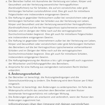
Der Betreiber haftet mit Ausnahme der Verletzung von Leben, Körper und
Gesundheit und der Verletzung wesentlicher Vertragspflichten
(Kardinalpflichten) nur für Schäden, die auf ein vorsätzliches oder grob
fahrlässiges Verhalten zurückzuführen sind. Dies gilt auch für mittelbare
Folgeschäden wie insbesondere entgangenen Gewinn.
Die Haftung ist gegenüber Verbrauchern außer bei vorsätzlichem oder grob
fahrlässigem Verhalten oder bei Schäden aus der Verletzung von Leben,
Körper und Gesundheit und der Verletzung wesentlicher Vertragspflichten
(Kardinalpflichten) auf die bei Vertragsschluss typischerweise vorhersehbaren
Schäden und im übrigen der Höhe nach auf die vertragstypischen
Durchschnittsschäden begrenzt. Dies gilt auch für mittelbare Folgeschäden
wie insbesondere entgangenen Gewinn.
Die Haftung ist gegenüber Unternehmern außer bei der Verletzung von Leben,
Körper und Gesundheit oder vorsätzlichem oder grob fahrlässigem Verhalten
des Betreibers auf die bei Vertragsschluss typischerweise vorhersehbaren
Schäden und im Übrigen der Höhe nach auf die vertragstypischen
Durchschnittsschäden begrenzt. Dies gilt auch für mittelbare Schäden,
insbesondere entgangenen Gewinn.
Die Haftungsbegrenzung der Absätze a bis c gilt sinngemäß auch zugunsten
der Mitarbeiter und Erfüllungsgehilfen des Betreibers.
Ansprüche für eine Haftung aus zwingendem nationalem Recht bleiben
unberührt.
6. Änderungsvorbehalt
Der Betreiber ist berechtigt, die Nutzungsbedingungen und die
Datenschutzerklärung zu ändern. Die Änderung wird dem Nutzer per E-Mail
mitgeteilt.
Der Nutzer ist berechtigt, den Änderungen zu widersprechen. Im Falle des
Widerspruchs erlischt das zwischen dem Betreiber und dem Nutzer
bestehende Vertragsverhältnis mit sofortiger Wirkung.
Die Änderungen gelten als anerkannt und verbindlich, wenn der Nutzer den
Änderungen zugestimmt hat.
Informationen über den Umgang mit deinen persönlichen