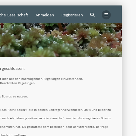
che Gesellschaft
Anmelden
Registrieren
n geschlossen:
rst dich mit den nachfolgenden Regelungen einverstanden.
öffentlichten Regelungen.
s Boards zu nutzen.
u das Recht besitzt, die in deinen Beiträgen verwendeten Links und Bilder zu
ich nach Abmahnung zeitweise oder dauerhaft von der Nutzung dieses Boards
s genommen hat. Du gestattest dem Betreiber, dein Benutzerkonto, Beiträge
Schaden zuzufügen.