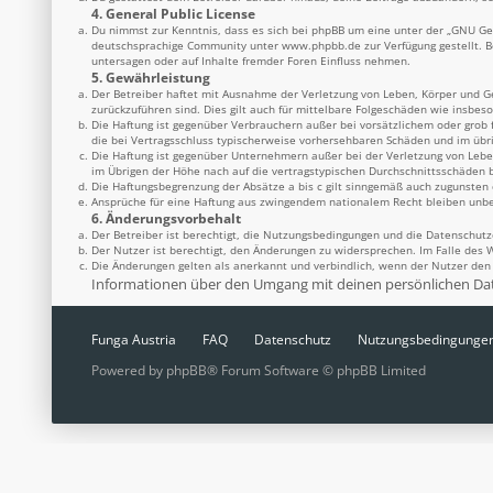
4. General Public License
Du nimmst zur Kenntnis, dass es sich bei phpBB um eine unter der „
GNU Gen
deutschsprachige Community unter
www.phpbb.de
zur Verfügung gestellt. 
untersagen oder auf Inhalte fremder Foren Einfluss nehmen.
5. Gewährleistung
Der Betreiber haftet mit Ausnahme der Verletzung von Leben, Körper und Ges
zurückzuführen sind. Dies gilt auch für mittelbare Folgeschäden wie insbe
Die Haftung ist gegenüber Verbrauchern außer bei vorsätzlichem oder grob 
die bei Vertragsschluss typischerweise vorhersehbaren Schäden und im übr
Die Haftung ist gegenüber Unternehmern außer bei der Verletzung von Lebe
im Übrigen der Höhe nach auf die vertragstypischen Durchschnittsschäden b
Die Haftungsbegrenzung der Absätze a bis c gilt sinngemäß auch zugunsten d
Ansprüche für eine Haftung aus zwingendem nationalem Recht bleiben unbe
6. Änderungsvorbehalt
Der Betreiber ist berechtigt, die Nutzungsbedingungen und die Datenschutz
Der Nutzer ist berechtigt, den Änderungen zu widersprechen. Im Falle des 
Die Änderungen gelten als anerkannt und verbindlich, wenn der Nutzer de
Informationen über den Umgang mit deinen persönlichen Date
Funga Austria
FAQ
Datenschutz
Nutzungsbedingunge
Powered by
phpBB
® Forum Software © phpBB Limited