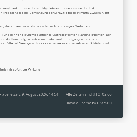
b.com
) handelt; deutschsprachige Informationen werden durch die
nnen insbesondere die Verwendung der Software für bestimmte Zwecke nicht
n, die auf ein vorsätzliches oder grob fahrlässiges Verhalten
 und der Verletzung wesentlicher Vertragspflichten (Kardinalpflichten) auf
 für mittelbare Folgeschäden wie insbesondere entgangenen Gewinn.
s auf die bei Vertragsschluss typischerweise vorhersehbaren Schäden und
nis mit sofortiger Wirkung.
Aktuelle Zeit: 9. August 2026, 14:54
Alle Zeiten sind
UTC+02:00
Ravaio Theme by
Gramziu