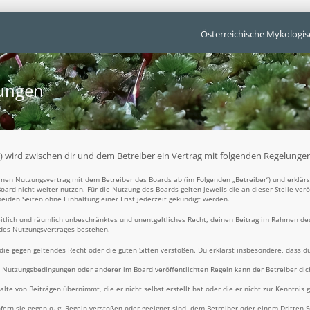
Österreichische Mykologis
gungen
t“) wird zwischen dir und dem Betreiber ein Vertrag mit folgenden Regelunge
 einen Nutzungsvertrag mit dem Betreiber des Boards ab (im Folgenden „Betreiber“) und erklä
oard nicht weiter nutzen. Für die Nutzung des Boards gelten jeweils die an dieser Stelle ver
iden Seiten ohne Einhaltung einer Frist jederzeit gekündigt werden.
zeitlich und räumlich unbeschränktes und unentgeltliches Recht, deinen Beitrag im Rahmen de
 des Nutzungsvertrages bestehen.
t, die gegen geltendes Recht oder die guten Sitten verstoßen. Du erklärst insbesondere, dass d
e Nutzungsbedingungen oder anderer im Board veröffentlichten Regeln kann der Betreiber d
alte von Beiträgen übernimmt, die er nicht selbst erstellt hat oder die er nicht zur Kenntni
fern sie gegen o. g. Regeln verstoßen oder geeignet sind, dem Betreiber oder einem Dritten 