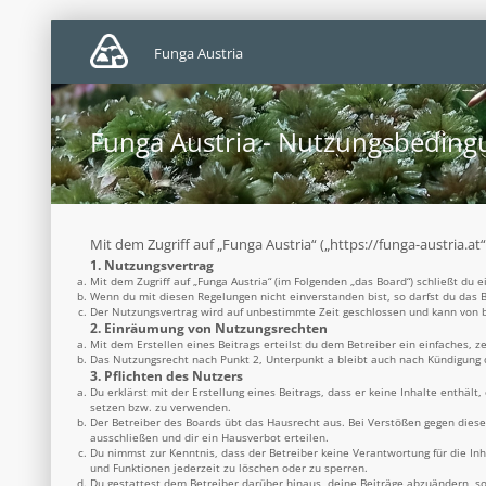
Funga Austria
Funga Austria - Nutzungsbedin
Mit dem Zugriff auf „Funga Austria“ („https://funga-austria.a
1. Nutzungsvertrag
Mit dem Zugriff auf „Funga Austria“ (im Folgenden „das Board“) schließt du
Wenn du mit diesen Regelungen nicht einverstanden bist, so darfst du das B
Der Nutzungsvertrag wird auf unbestimmte Zeit geschlossen und kann von be
2. Einräumung von Nutzungsrechten
Mit dem Erstellen eines Beitrags erteilst du dem Betreiber ein einfaches, 
Das Nutzungsrecht nach Punkt 2, Unterpunkt a bleibt auch nach Kündigung
3. Pflichten des Nutzers
Du erklärst mit der Erstellung eines Beitrags, dass er keine Inhalte enthäl
setzen bzw. zu verwenden.
Der Betreiber des Boards übt das Hausrecht aus. Bei Verstößen gegen dies
ausschließen und dir ein Hausverbot erteilen.
Du nimmst zur Kenntnis, dass der Betreiber keine Verantwortung für die Inh
und Funktionen jederzeit zu löschen oder zu sperren.
Du gestattest dem Betreiber darüber hinaus, deine Beiträge abzuändern, so