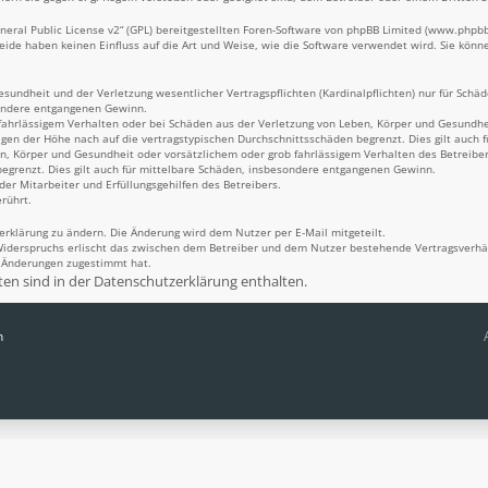
eral Public License v2
“ (GPL) bereitgestellten Foren-Software von phpBB Limited (
www.phpb
Beide haben keinen Einfluss auf die Art und Weise, wie die Software verwendet wird. Sie kö
undheit und der Verletzung wesentlicher Vertragspflichten (Kardinalpflichten) nur für Schäde
sondere entgangenen Gewinn.
fahrlässigem Verhalten oder bei Schäden aus der Verletzung von Leben, Körper und Gesundheit
igen der Höhe nach auf die vertragstypischen Durchschnittsschäden begrenzt. Dies gilt auch
n, Körper und Gesundheit oder vorsätzlichem oder grob fahrlässigem Verhalten des Betreiber
egrenzt. Dies gilt auch für mittelbare Schäden, insbesondere entgangenen Gewinn.
er Mitarbeiter und Erfüllungsgehilfen des Betreibers.
rührt.
erklärung zu ändern. Die Änderung wird dem Nutzer per E-Mail mitgeteilt.
Widerspruchs erlischt das zwischen dem Betreiber und dem Nutzer bestehende Vertragsverhält
n Änderungen zugestimmt hat.
n sind in der Datenschutzerklärung enthalten.
n