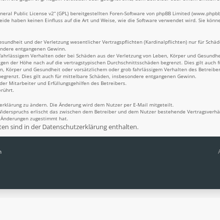
eral Public License v2
“ (GPL) bereitgestellten Foren-Software von phpBB Limited (
www.phpb
Beide haben keinen Einfluss auf die Art und Weise, wie die Software verwendet wird. Sie kö
undheit und der Verletzung wesentlicher Vertragspflichten (Kardinalpflichten) nur für Schäde
sondere entgangenen Gewinn.
fahrlässigem Verhalten oder bei Schäden aus der Verletzung von Leben, Körper und Gesundheit
igen der Höhe nach auf die vertragstypischen Durchschnittsschäden begrenzt. Dies gilt auch
n, Körper und Gesundheit oder vorsätzlichem oder grob fahrlässigem Verhalten des Betreiber
egrenzt. Dies gilt auch für mittelbare Schäden, insbesondere entgangenen Gewinn.
er Mitarbeiter und Erfüllungsgehilfen des Betreibers.
rührt.
erklärung zu ändern. Die Änderung wird dem Nutzer per E-Mail mitgeteilt.
Widerspruchs erlischt das zwischen dem Betreiber und dem Nutzer bestehende Vertragsverhält
n Änderungen zugestimmt hat.
n sind in der Datenschutzerklärung enthalten.
n