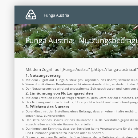
Funga Austria
Funga Austria - Nutzungsbedin
Mit dem Zugriff auf „Funga Austria“ („https://funga-austria.a
1. Nutzungsvertrag
Mit dem Zugriff auf „Funga Austria“ (im Folgenden „das Board“) schließt du
Wenn du mit diesen Regelungen nicht einverstanden bist, so darfst du das B
Der Nutzungsvertrag wird auf unbestimmte Zeit geschlossen und kann von be
2. Einräumung von Nutzungsrechten
Mit dem Erstellen eines Beitrags erteilst du dem Betreiber ein einfaches, 
Das Nutzungsrecht nach Punkt 2, Unterpunkt a bleibt auch nach Kündigung
3. Pflichten des Nutzers
Du erklärst mit der Erstellung eines Beitrags, dass er keine Inhalte enthäl
setzen bzw. zu verwenden.
Der Betreiber des Boards übt das Hausrecht aus. Bei Verstößen gegen dies
ausschließen und dir ein Hausverbot erteilen.
Du nimmst zur Kenntnis, dass der Betreiber keine Verantwortung für die Inh
und Funktionen jederzeit zu löschen oder zu sperren.
Du gestattest dem Betreiber darüber hinaus, deine Beiträge abzuändern, so