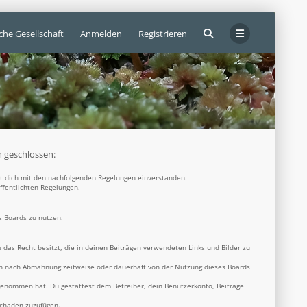
che Gesellschaft
Anmelden
Registrieren
n geschlossen:
rst dich mit den nachfolgenden Regelungen einverstanden.
öffentlichten Regelungen.
s Boards zu nutzen.
u das Recht besitzt, die in deinen Beiträgen verwendeten Links und Bilder zu
ich nach Abmahnung zeitweise oder dauerhaft von der Nutzung dieses Boards
s genommen hat. Du gestattest dem Betreiber, dein Benutzerkonto, Beiträge
Schaden zuzufügen.