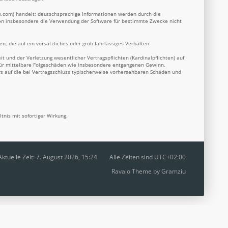
b.com
) handelt; deutschsprachige Informationen werden durch die
nnen insbesondere die Verwendung der Software für bestimmte Zwecke nicht
n, die auf ein vorsätzliches oder grob fahrlässiges Verhalten
 und der Verletzung wesentlicher Vertragspflichten (Kardinalpflichten) auf
 für mittelbare Folgeschäden wie insbesondere entgangenen Gewinn.
s auf die bei Vertragsschluss typischerweise vorhersehbaren Schäden und
nis mit sofortiger Wirkung.
Aktuelle Zeit: 7. August 2026, 15:24
Alle Zeiten sind
UTC+02:00
Ravaio Theme by
Gramziu