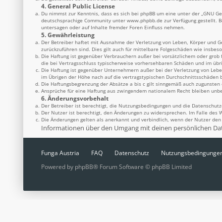
4. General Public License
Du nimmst zur Kenntnis, dass es sich bei phpBB um eine unter der „
GNU Gen
deutschsprachige Community unter
www.phpbb.de
zur Verfügung gestellt. 
untersagen oder auf Inhalte fremder Foren Einfluss nehmen.
5. Gewährleistung
Der Betreiber haftet mit Ausnahme der Verletzung von Leben, Körper und Ges
zurückzuführen sind. Dies gilt auch für mittelbare Folgeschäden wie insbe
Die Haftung ist gegenüber Verbrauchern außer bei vorsätzlichem oder grob 
die bei Vertragsschluss typischerweise vorhersehbaren Schäden und im übr
Die Haftung ist gegenüber Unternehmern außer bei der Verletzung von Lebe
im Übrigen der Höhe nach auf die vertragstypischen Durchschnittsschäden b
Die Haftungsbegrenzung der Absätze a bis c gilt sinngemäß auch zugunsten d
Ansprüche für eine Haftung aus zwingendem nationalem Recht bleiben unbe
6. Änderungsvorbehalt
Der Betreiber ist berechtigt, die Nutzungsbedingungen und die Datenschutz
Der Nutzer ist berechtigt, den Änderungen zu widersprechen. Im Falle des 
Die Änderungen gelten als anerkannt und verbindlich, wenn der Nutzer de
Informationen über den Umgang mit deinen persönlichen Date
Funga Austria
FAQ
Datenschutz
Nutzungsbedingunge
Powered by
phpBB
® Forum Software © phpBB Limited