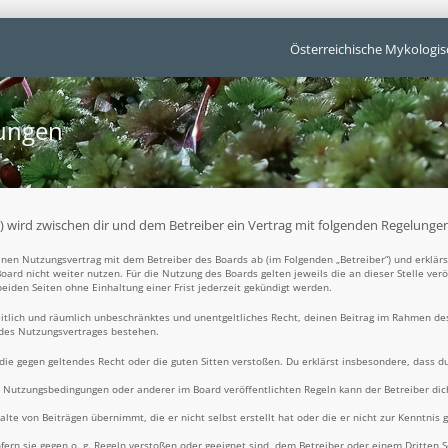
Österreichische Mykologis
gungen
t“) wird zwischen dir und dem Betreiber ein Vertrag mit folgenden Regelunge
 einen Nutzungsvertrag mit dem Betreiber des Boards ab (im Folgenden „Betreiber“) und erklä
oard nicht weiter nutzen. Für die Nutzung des Boards gelten jeweils die an dieser Stelle ver
iden Seiten ohne Einhaltung einer Frist jederzeit gekündigt werden.
zeitlich und räumlich unbeschränktes und unentgeltliches Recht, deinen Beitrag im Rahmen de
 des Nutzungsvertrages bestehen.
t, die gegen geltendes Recht oder die guten Sitten verstoßen. Du erklärst insbesondere, dass d
e Nutzungsbedingungen oder anderer im Board veröffentlichten Regeln kann der Betreiber d
alte von Beiträgen übernimmt, die er nicht selbst erstellt hat oder die er nicht zur Kenntni
fern sie gegen o. g. Regeln verstoßen oder geeignet sind, dem Betreiber oder einem Dritten 