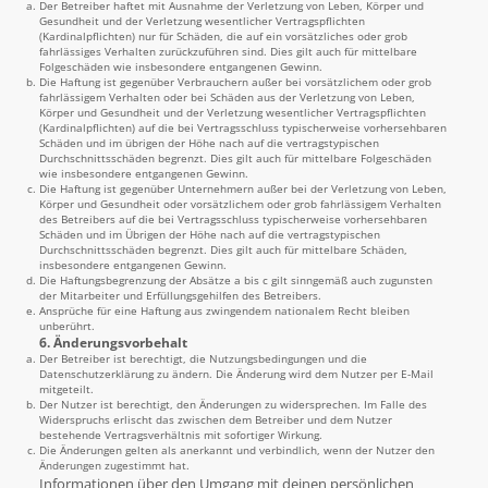
Der Betreiber haftet mit Ausnahme der Verletzung von Leben, Körper und
Gesundheit und der Verletzung wesentlicher Vertragspflichten
(Kardinalpflichten) nur für Schäden, die auf ein vorsätzliches oder grob
fahrlässiges Verhalten zurückzuführen sind. Dies gilt auch für mittelbare
Folgeschäden wie insbesondere entgangenen Gewinn.
Die Haftung ist gegenüber Verbrauchern außer bei vorsätzlichem oder grob
fahrlässigem Verhalten oder bei Schäden aus der Verletzung von Leben,
Körper und Gesundheit und der Verletzung wesentlicher Vertragspflichten
(Kardinalpflichten) auf die bei Vertragsschluss typischerweise vorhersehbaren
Schäden und im übrigen der Höhe nach auf die vertragstypischen
Durchschnittsschäden begrenzt. Dies gilt auch für mittelbare Folgeschäden
wie insbesondere entgangenen Gewinn.
Die Haftung ist gegenüber Unternehmern außer bei der Verletzung von Leben,
Körper und Gesundheit oder vorsätzlichem oder grob fahrlässigem Verhalten
des Betreibers auf die bei Vertragsschluss typischerweise vorhersehbaren
Schäden und im Übrigen der Höhe nach auf die vertragstypischen
Durchschnittsschäden begrenzt. Dies gilt auch für mittelbare Schäden,
insbesondere entgangenen Gewinn.
Die Haftungsbegrenzung der Absätze a bis c gilt sinngemäß auch zugunsten
der Mitarbeiter und Erfüllungsgehilfen des Betreibers.
Ansprüche für eine Haftung aus zwingendem nationalem Recht bleiben
unberührt.
6. Änderungsvorbehalt
Der Betreiber ist berechtigt, die Nutzungsbedingungen und die
Datenschutzerklärung zu ändern. Die Änderung wird dem Nutzer per E-Mail
mitgeteilt.
Der Nutzer ist berechtigt, den Änderungen zu widersprechen. Im Falle des
Widerspruchs erlischt das zwischen dem Betreiber und dem Nutzer
bestehende Vertragsverhältnis mit sofortiger Wirkung.
Die Änderungen gelten als anerkannt und verbindlich, wenn der Nutzer den
Änderungen zugestimmt hat.
Informationen über den Umgang mit deinen persönlichen