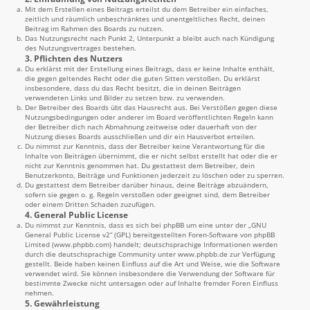
Mit dem Erstellen eines Beitrags erteilst du dem Betreiber ein einfaches,
zeitlich und räumlich unbeschränktes und unentgeltliches Recht, deinen
Beitrag im Rahmen des Boards zu nutzen.
Das Nutzungsrecht nach Punkt 2, Unterpunkt a bleibt auch nach Kündigung
des Nutzungsvertrages bestehen.
3. Pflichten des Nutzers
Du erklärst mit der Erstellung eines Beitrags, dass er keine Inhalte enthält,
die gegen geltendes Recht oder die guten Sitten verstoßen. Du erklärst
insbesondere, dass du das Recht besitzt, die in deinen Beiträgen
verwendeten Links und Bilder zu setzen bzw. zu verwenden.
Der Betreiber des Boards übt das Hausrecht aus. Bei Verstößen gegen diese
Nutzungsbedingungen oder anderer im Board veröffentlichten Regeln kann
der Betreiber dich nach Abmahnung zeitweise oder dauerhaft von der
Nutzung dieses Boards ausschließen und dir ein Hausverbot erteilen.
Du nimmst zur Kenntnis, dass der Betreiber keine Verantwortung für die
Inhalte von Beiträgen übernimmt, die er nicht selbst erstellt hat oder die er
nicht zur Kenntnis genommen hat. Du gestattest dem Betreiber, dein
Benutzerkonto, Beiträge und Funktionen jederzeit zu löschen oder zu sperren.
Du gestattest dem Betreiber darüber hinaus, deine Beiträge abzuändern,
sofern sie gegen o. g. Regeln verstoßen oder geeignet sind, dem Betreiber
oder einem Dritten Schaden zuzufügen.
4. General Public License
Du nimmst zur Kenntnis, dass es sich bei phpBB um eine unter der „
GNU
General Public License v2
“ (GPL) bereitgestellten Foren-Software von phpBB
Limited (
www.phpbb.com
) handelt; deutschsprachige Informationen werden
durch die deutschsprachige Community unter
www.phpbb.de
zur Verfügung
gestellt. Beide haben keinen Einfluss auf die Art und Weise, wie die Software
verwendet wird. Sie können insbesondere die Verwendung der Software für
bestimmte Zwecke nicht untersagen oder auf Inhalte fremder Foren Einfluss
nehmen.
5. Gewährleistung