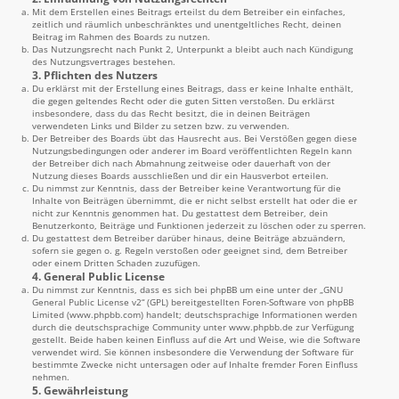
Mit dem Erstellen eines Beitrags erteilst du dem Betreiber ein einfaches,
zeitlich und räumlich unbeschränktes und unentgeltliches Recht, deinen
Beitrag im Rahmen des Boards zu nutzen.
Das Nutzungsrecht nach Punkt 2, Unterpunkt a bleibt auch nach Kündigung
des Nutzungsvertrages bestehen.
3. Pflichten des Nutzers
Du erklärst mit der Erstellung eines Beitrags, dass er keine Inhalte enthält,
die gegen geltendes Recht oder die guten Sitten verstoßen. Du erklärst
insbesondere, dass du das Recht besitzt, die in deinen Beiträgen
verwendeten Links und Bilder zu setzen bzw. zu verwenden.
Der Betreiber des Boards übt das Hausrecht aus. Bei Verstößen gegen diese
Nutzungsbedingungen oder anderer im Board veröffentlichten Regeln kann
der Betreiber dich nach Abmahnung zeitweise oder dauerhaft von der
Nutzung dieses Boards ausschließen und dir ein Hausverbot erteilen.
Du nimmst zur Kenntnis, dass der Betreiber keine Verantwortung für die
Inhalte von Beiträgen übernimmt, die er nicht selbst erstellt hat oder die er
nicht zur Kenntnis genommen hat. Du gestattest dem Betreiber, dein
Benutzerkonto, Beiträge und Funktionen jederzeit zu löschen oder zu sperren.
Du gestattest dem Betreiber darüber hinaus, deine Beiträge abzuändern,
sofern sie gegen o. g. Regeln verstoßen oder geeignet sind, dem Betreiber
oder einem Dritten Schaden zuzufügen.
4. General Public License
Du nimmst zur Kenntnis, dass es sich bei phpBB um eine unter der „
GNU
General Public License v2
“ (GPL) bereitgestellten Foren-Software von phpBB
Limited (
www.phpbb.com
) handelt; deutschsprachige Informationen werden
durch die deutschsprachige Community unter
www.phpbb.de
zur Verfügung
gestellt. Beide haben keinen Einfluss auf die Art und Weise, wie die Software
verwendet wird. Sie können insbesondere die Verwendung der Software für
bestimmte Zwecke nicht untersagen oder auf Inhalte fremder Foren Einfluss
nehmen.
5. Gewährleistung