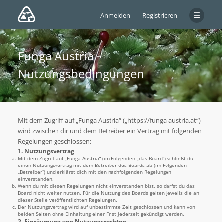
Anmelden
Registrieren
Funga Austria -
Nutzungsbedingungen
Mit dem Zugriff auf „Funga Austria“ („https://funga-austria.at“)
wird zwischen dir und dem Betreiber ein Vertrag mit folgenden
Regelungen geschlossen:
1. Nutzungsvertrag
Mit dem Zugriff auf „Funga Austria“ (im Folgenden „das Board“) schließt du
einen Nutzungsvertrag mit dem Betreiber des Boards ab (im Folgenden
„Betreiber“) und erklärst dich mit den nachfolgenden Regelungen
einverstanden.
Wenn du mit diesen Regelungen nicht einverstanden bist, so darfst du das
Board nicht weiter nutzen. Für die Nutzung des Boards gelten jeweils die an
dieser Stelle veröffentlichten Regelungen.
Der Nutzungsvertrag wird auf unbestimmte Zeit geschlossen und kann von
beiden Seiten ohne Einhaltung einer Frist jederzeit gekündigt werden.
2. Einräumung von Nutzungsrechten