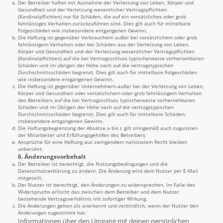
Der Betreiber haftet mit Ausnahme der Verletzung von Leben, Körper und
Gesundheit und der Verletzung wesentlicher Vertragspflichten
(Kardinalpflichten) nur für Schäden, die auf ein vorsätzliches oder grob
fahrlässiges Verhalten zurückzuführen sind. Dies gilt auch für mittelbare
Folgeschäden wie insbesondere entgangenen Gewinn.
Die Haftung ist gegenüber Verbrauchern außer bei vorsätzlichem oder grob
fahrlässigem Verhalten oder bei Schäden aus der Verletzung von Leben,
Körper und Gesundheit und der Verletzung wesentlicher Vertragspflichten
(Kardinalpflichten) auf die bei Vertragsschluss typischerweise vorhersehbaren
Schäden und im übrigen der Höhe nach auf die vertragstypischen
Durchschnittsschäden begrenzt. Dies gilt auch für mittelbare Folgeschäden
wie insbesondere entgangenen Gewinn.
Die Haftung ist gegenüber Unternehmern außer bei der Verletzung von Leben,
Körper und Gesundheit oder vorsätzlichem oder grob fahrlässigem Verhalten
des Betreibers auf die bei Vertragsschluss typischerweise vorhersehbaren
Schäden und im Übrigen der Höhe nach auf die vertragstypischen
Durchschnittsschäden begrenzt. Dies gilt auch für mittelbare Schäden,
insbesondere entgangenen Gewinn.
Die Haftungsbegrenzung der Absätze a bis c gilt sinngemäß auch zugunsten
der Mitarbeiter und Erfüllungsgehilfen des Betreibers.
Ansprüche für eine Haftung aus zwingendem nationalem Recht bleiben
unberührt.
6. Änderungsvorbehalt
Der Betreiber ist berechtigt, die Nutzungsbedingungen und die
Datenschutzerklärung zu ändern. Die Änderung wird dem Nutzer per E-Mail
mitgeteilt.
Der Nutzer ist berechtigt, den Änderungen zu widersprechen. Im Falle des
Widerspruchs erlischt das zwischen dem Betreiber und dem Nutzer
bestehende Vertragsverhältnis mit sofortiger Wirkung.
Die Änderungen gelten als anerkannt und verbindlich, wenn der Nutzer den
Änderungen zugestimmt hat.
Informationen über den Umgang mit deinen persönlichen