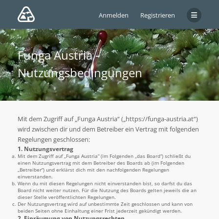
Anmelden
Registrieren
Funga Austria -
Nutzungsbedingungen
Mit dem Zugriff auf „Funga Austria“ („https://funga-austria.at“)
wird zwischen dir und dem Betreiber ein Vertrag mit folgenden
Regelungen geschlossen:
1. Nutzungsvertrag
Mit dem Zugriff auf „Funga Austria“ (im Folgenden „das Board“) schließt du
einen Nutzungsvertrag mit dem Betreiber des Boards ab (im Folgenden
„Betreiber“) und erklärst dich mit den nachfolgenden Regelungen
einverstanden.
Wenn du mit diesen Regelungen nicht einverstanden bist, so darfst du das
Board nicht weiter nutzen. Für die Nutzung des Boards gelten jeweils die an
dieser Stelle veröffentlichten Regelungen.
Der Nutzungsvertrag wird auf unbestimmte Zeit geschlossen und kann von
beiden Seiten ohne Einhaltung einer Frist jederzeit gekündigt werden.
2. Einräumung von Nutzungsrechten