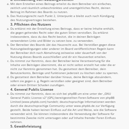
Mit dem Erstellen eines Beitrags erteilst du dem Betreiber ein einfaches,
zeitlich und räumlich unbeschränktes und unentgeltliches Recht, deinen
Beitrag im Rahmen des Boards zu nutzen.
Das Nutzungsrecht nach Punkt 2, Unterpunkt a bleibt auch nach Kündigung
des Nutzungsvertrages bestehen.
3. Pflichten des Nutzers
Du erklärst mit der Erstellung eines Beitrags, dass er keine Inhalte enthält,
die gegen geltendes Recht oder die guten Sitten verstoßen. Du erklärst
insbesondere, dass du das Recht besitzt, die in deinen Beiträgen
verwendeten Links und Bilder zu setzen bzw. zu verwenden.
Der Betreiber des Boards übt das Hausrecht aus. Bei Verstößen gegen diese
Nutzungsbedingungen oder anderer im Board veröffentlichten Regeln kann
der Betreiber dich nach Abmahnung zeitweise oder dauerhaft von der
Nutzung dieses Boards ausschließen und dir ein Hausverbot erteilen.
Du nimmst zur Kenntnis, dass der Betreiber keine Verantwortung für die
Inhalte von Beiträgen übernimmt, die er nicht selbst erstellt hat oder die er
nicht zur Kenntnis genommen hat. Du gestattest dem Betreiber, dein
Benutzerkonto, Beiträge und Funktionen jederzeit zu löschen oder zu sperren.
Du gestattest dem Betreiber darüber hinaus, deine Beiträge abzuändern,
sofern sie gegen o. g. Regeln verstoßen oder geeignet sind, dem Betreiber
oder einem Dritten Schaden zuzufügen.
4. General Public License
Du nimmst zur Kenntnis, dass es sich bei phpBB um eine unter der „
GNU
General Public License v2
“ (GPL) bereitgestellten Foren-Software von phpBB
Limited (
www.phpbb.com
) handelt; deutschsprachige Informationen werden
durch die deutschsprachige Community unter
www.phpbb.de
zur Verfügung
gestellt. Beide haben keinen Einfluss auf die Art und Weise, wie die Software
verwendet wird. Sie können insbesondere die Verwendung der Software für
bestimmte Zwecke nicht untersagen oder auf Inhalte fremder Foren Einfluss
nehmen.
5. Gewährleistung