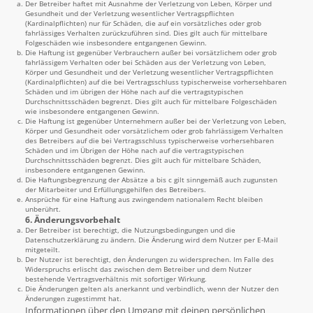
Der Betreiber haftet mit Ausnahme der Verletzung von Leben, Körper und
Gesundheit und der Verletzung wesentlicher Vertragspflichten
(Kardinalpflichten) nur für Schäden, die auf ein vorsätzliches oder grob
fahrlässiges Verhalten zurückzuführen sind. Dies gilt auch für mittelbare
Folgeschäden wie insbesondere entgangenen Gewinn.
Die Haftung ist gegenüber Verbrauchern außer bei vorsätzlichem oder grob
fahrlässigem Verhalten oder bei Schäden aus der Verletzung von Leben,
Körper und Gesundheit und der Verletzung wesentlicher Vertragspflichten
(Kardinalpflichten) auf die bei Vertragsschluss typischerweise vorhersehbaren
Schäden und im übrigen der Höhe nach auf die vertragstypischen
Durchschnittsschäden begrenzt. Dies gilt auch für mittelbare Folgeschäden
wie insbesondere entgangenen Gewinn.
Die Haftung ist gegenüber Unternehmern außer bei der Verletzung von Leben,
Körper und Gesundheit oder vorsätzlichem oder grob fahrlässigem Verhalten
des Betreibers auf die bei Vertragsschluss typischerweise vorhersehbaren
Schäden und im Übrigen der Höhe nach auf die vertragstypischen
Durchschnittsschäden begrenzt. Dies gilt auch für mittelbare Schäden,
insbesondere entgangenen Gewinn.
Die Haftungsbegrenzung der Absätze a bis c gilt sinngemäß auch zugunsten
der Mitarbeiter und Erfüllungsgehilfen des Betreibers.
Ansprüche für eine Haftung aus zwingendem nationalem Recht bleiben
unberührt.
6. Änderungsvorbehalt
Der Betreiber ist berechtigt, die Nutzungsbedingungen und die
Datenschutzerklärung zu ändern. Die Änderung wird dem Nutzer per E-Mail
mitgeteilt.
Der Nutzer ist berechtigt, den Änderungen zu widersprechen. Im Falle des
Widerspruchs erlischt das zwischen dem Betreiber und dem Nutzer
bestehende Vertragsverhältnis mit sofortiger Wirkung.
Die Änderungen gelten als anerkannt und verbindlich, wenn der Nutzer den
Änderungen zugestimmt hat.
Informationen über den Umgang mit deinen persönlichen