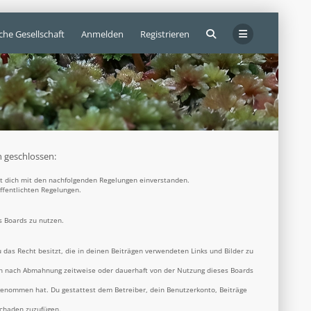
che Gesellschaft
Anmelden
Registrieren
n geschlossen:
rst dich mit den nachfolgenden Regelungen einverstanden.
öffentlichten Regelungen.
s Boards zu nutzen.
u das Recht besitzt, die in deinen Beiträgen verwendeten Links und Bilder zu
ich nach Abmahnung zeitweise oder dauerhaft von der Nutzung dieses Boards
s genommen hat. Du gestattest dem Betreiber, dein Benutzerkonto, Beiträge
Schaden zuzufügen.