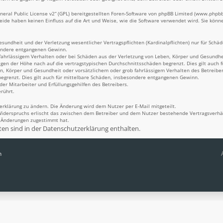
eral Public License v2
“ (GPL) bereitgestellten Foren-Software von phpBB Limited (
www.phpb
Beide haben keinen Einfluss auf die Art und Weise, wie die Software verwendet wird. Sie kö
undheit und der Verletzung wesentlicher Vertragspflichten (Kardinalpflichten) nur für Schäde
sondere entgangenen Gewinn.
fahrlässigem Verhalten oder bei Schäden aus der Verletzung von Leben, Körper und Gesundheit
igen der Höhe nach auf die vertragstypischen Durchschnittsschäden begrenzt. Dies gilt auch
n, Körper und Gesundheit oder vorsätzlichem oder grob fahrlässigem Verhalten des Betreiber
egrenzt. Dies gilt auch für mittelbare Schäden, insbesondere entgangenen Gewinn.
er Mitarbeiter und Erfüllungsgehilfen des Betreibers.
rührt.
erklärung zu ändern. Die Änderung wird dem Nutzer per E-Mail mitgeteilt.
Widerspruchs erlischt das zwischen dem Betreiber und dem Nutzer bestehende Vertragsverhält
n Änderungen zugestimmt hat.
n sind in der Datenschutzerklärung enthalten.
n