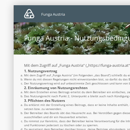
Funga Austria
Funga Austria - Nutzungsbedin
Mit dem Zugriff auf „Funga Austria“ („https://funga-austria.a
1. Nutzungsvertrag
Mit dem Zugriff auf „Funga Austria“ (im Folgenden „das Board“) schließt du
Wenn du mit diesen Regelungen nicht einverstanden bist, so darfst du das B
Der Nutzungsvertrag wird auf unbestimmte Zeit geschlossen und kann von be
2. Einräumung von Nutzungsrechten
Mit dem Erstellen eines Beitrags erteilst du dem Betreiber ein einfaches, 
Das Nutzungsrecht nach Punkt 2, Unterpunkt a bleibt auch nach Kündigung
3. Pflichten des Nutzers
Du erklärst mit der Erstellung eines Beitrags, dass er keine Inhalte enthäl
setzen bzw. zu verwenden.
Der Betreiber des Boards übt das Hausrecht aus. Bei Verstößen gegen dies
ausschließen und dir ein Hausverbot erteilen.
Du nimmst zur Kenntnis, dass der Betreiber keine Verantwortung für die Inh
und Funktionen jederzeit zu löschen oder zu sperren.
Du gestattest dem Betreiber darüber hinaus, deine Beiträge abzuändern, so