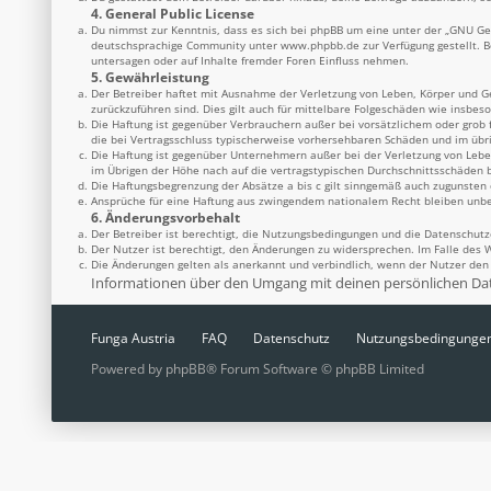
4. General Public License
Du nimmst zur Kenntnis, dass es sich bei phpBB um eine unter der „
GNU Gen
deutschsprachige Community unter
www.phpbb.de
zur Verfügung gestellt. 
untersagen oder auf Inhalte fremder Foren Einfluss nehmen.
5. Gewährleistung
Der Betreiber haftet mit Ausnahme der Verletzung von Leben, Körper und Ges
zurückzuführen sind. Dies gilt auch für mittelbare Folgeschäden wie insbe
Die Haftung ist gegenüber Verbrauchern außer bei vorsätzlichem oder grob 
die bei Vertragsschluss typischerweise vorhersehbaren Schäden und im übr
Die Haftung ist gegenüber Unternehmern außer bei der Verletzung von Lebe
im Übrigen der Höhe nach auf die vertragstypischen Durchschnittsschäden b
Die Haftungsbegrenzung der Absätze a bis c gilt sinngemäß auch zugunsten d
Ansprüche für eine Haftung aus zwingendem nationalem Recht bleiben unbe
6. Änderungsvorbehalt
Der Betreiber ist berechtigt, die Nutzungsbedingungen und die Datenschutz
Der Nutzer ist berechtigt, den Änderungen zu widersprechen. Im Falle des 
Die Änderungen gelten als anerkannt und verbindlich, wenn der Nutzer de
Informationen über den Umgang mit deinen persönlichen Date
Funga Austria
FAQ
Datenschutz
Nutzungsbedingunge
Powered by
phpBB
® Forum Software © phpBB Limited