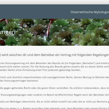
Österreichische Mykologis
gungen
t“) wird zwischen dir und dem Betreiber ein Vertrag mit folgenden Regelunge
 einen Nutzungsvertrag mit dem Betreiber des Boards ab (im Folgenden „Betreiber“) und erklä
oard nicht weiter nutzen. Für die Nutzung des Boards gelten jeweils die an dieser Stelle ver
iden Seiten ohne Einhaltung einer Frist jederzeit gekündigt werden.
zeitlich und räumlich unbeschränktes und unentgeltliches Recht, deinen Beitrag im Rahmen de
 des Nutzungsvertrages bestehen.
t, die gegen geltendes Recht oder die guten Sitten verstoßen. Du erklärst insbesondere, dass d
e Nutzungsbedingungen oder anderer im Board veröffentlichten Regeln kann der Betreiber d
alte von Beiträgen übernimmt, die er nicht selbst erstellt hat oder die er nicht zur Kenntni
fern sie gegen o. g. Regeln verstoßen oder geeignet sind, dem Betreiber oder einem Dritten 