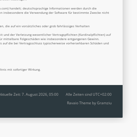
b.com
) handelt; deutschsprachige Informationen werden durch die
nnen insbesondere die Verwendung der Software für bestimmte Zwecke nicht
n, die auf ein vorsätzliches oder grob fahrlässiges Verhalten
 und der Verletzung wesentlicher Vertragspflichten (Kardinalpflichten) auf
 für mittelbare Folgeschäden wie insbesondere entgangenen Gewinn.
s auf die bei Vertragsschluss typischerweise vorhersehbaren Schäden und
nis mit sofortiger Wirkung.
Aktuelle Zeit: 7. August 2026, 05:00
Alle Zeiten sind
UTC+02:00
Ravaio Theme by
Gramziu