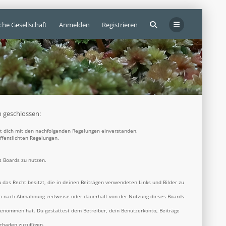
che Gesellschaft
Anmelden
Registrieren
n geschlossen:
rst dich mit den nachfolgenden Regelungen einverstanden.
öffentlichten Regelungen.
s Boards zu nutzen.
u das Recht besitzt, die in deinen Beiträgen verwendeten Links und Bilder zu
ich nach Abmahnung zeitweise oder dauerhaft von der Nutzung dieses Boards
s genommen hat. Du gestattest dem Betreiber, dein Benutzerkonto, Beiträge
Schaden zuzufügen.