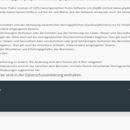
eral Public License v2
“ (GPL) bereitgestellten Foren-Software von phpBB Limited (
www.phpb
Beide haben keinen Einfluss auf die Art und Weise, wie die Software verwendet wird. Sie kö
undheit und der Verletzung wesentlicher Vertragspflichten (Kardinalpflichten) nur für Schäde
sondere entgangenen Gewinn.
fahrlässigem Verhalten oder bei Schäden aus der Verletzung von Leben, Körper und Gesundheit
igen der Höhe nach auf die vertragstypischen Durchschnittsschäden begrenzt. Dies gilt auch
n, Körper und Gesundheit oder vorsätzlichem oder grob fahrlässigem Verhalten des Betreiber
egrenzt. Dies gilt auch für mittelbare Schäden, insbesondere entgangenen Gewinn.
er Mitarbeiter und Erfüllungsgehilfen des Betreibers.
rührt.
erklärung zu ändern. Die Änderung wird dem Nutzer per E-Mail mitgeteilt.
Widerspruchs erlischt das zwischen dem Betreiber und dem Nutzer bestehende Vertragsverhält
n Änderungen zugestimmt hat.
n sind in der Datenschutzerklärung enthalten.
n