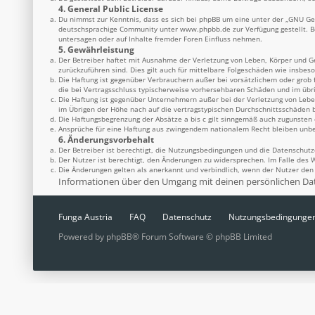
4. General Public License
Du nimmst zur Kenntnis, dass es sich bei phpBB um eine unter der „
GNU Gen
deutschsprachige Community unter
www.phpbb.de
zur Verfügung gestellt. 
untersagen oder auf Inhalte fremder Foren Einfluss nehmen.
5. Gewährleistung
Der Betreiber haftet mit Ausnahme der Verletzung von Leben, Körper und Ges
zurückzuführen sind. Dies gilt auch für mittelbare Folgeschäden wie insbe
Die Haftung ist gegenüber Verbrauchern außer bei vorsätzlichem oder grob 
die bei Vertragsschluss typischerweise vorhersehbaren Schäden und im übr
Die Haftung ist gegenüber Unternehmern außer bei der Verletzung von Lebe
im Übrigen der Höhe nach auf die vertragstypischen Durchschnittsschäden b
Die Haftungsbegrenzung der Absätze a bis c gilt sinngemäß auch zugunsten d
Ansprüche für eine Haftung aus zwingendem nationalem Recht bleiben unbe
6. Änderungsvorbehalt
Der Betreiber ist berechtigt, die Nutzungsbedingungen und die Datenschutz
Der Nutzer ist berechtigt, den Änderungen zu widersprechen. Im Falle des 
Die Änderungen gelten als anerkannt und verbindlich, wenn der Nutzer de
Informationen über den Umgang mit deinen persönlichen Date
Funga Austria
FAQ
Datenschutz
Nutzungsbedingunge
Powered by
phpBB
® Forum Software © phpBB Limited