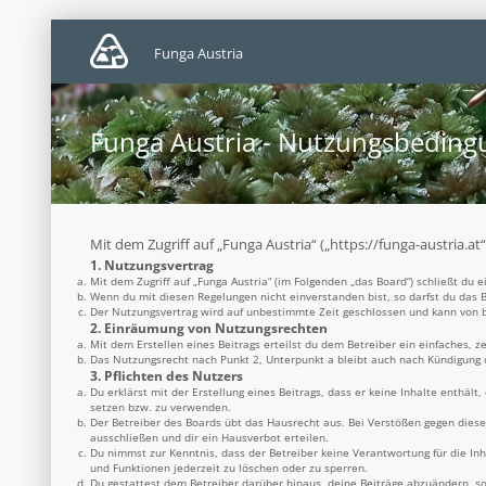
Funga Austria
Funga Austria - Nutzungsbedin
Mit dem Zugriff auf „Funga Austria“ („https://funga-austria.a
1. Nutzungsvertrag
Mit dem Zugriff auf „Funga Austria“ (im Folgenden „das Board“) schließt du
Wenn du mit diesen Regelungen nicht einverstanden bist, so darfst du das B
Der Nutzungsvertrag wird auf unbestimmte Zeit geschlossen und kann von be
2. Einräumung von Nutzungsrechten
Mit dem Erstellen eines Beitrags erteilst du dem Betreiber ein einfaches, 
Das Nutzungsrecht nach Punkt 2, Unterpunkt a bleibt auch nach Kündigung
3. Pflichten des Nutzers
Du erklärst mit der Erstellung eines Beitrags, dass er keine Inhalte enthäl
setzen bzw. zu verwenden.
Der Betreiber des Boards übt das Hausrecht aus. Bei Verstößen gegen dies
ausschließen und dir ein Hausverbot erteilen.
Du nimmst zur Kenntnis, dass der Betreiber keine Verantwortung für die Inh
und Funktionen jederzeit zu löschen oder zu sperren.
Du gestattest dem Betreiber darüber hinaus, deine Beiträge abzuändern, so