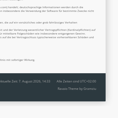
b.com
) handelt; deutschsprachige Informationen werden durch die
nnen insbesondere die Verwendung der Software für bestimmte Zwecke nicht
n, die auf ein vorsätzliches oder grob fahrlässiges Verhalten
 und der Verletzung wesentlicher Vertragspflichten (Kardinalpflichten) auf
 für mittelbare Folgeschäden wie insbesondere entgangenen Gewinn.
s auf die bei Vertragsschluss typischerweise vorhersehbaren Schäden und
nis mit sofortiger Wirkung.
Aktuelle Zeit: 7. August 2026, 14:33
Alle Zeiten sind
UTC+02:00
Ravaio Theme by
Gramziu