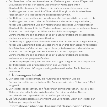
Der Betreiber haftet mit Ausnahme der Verletzung von Leben, Körper und
Gesundheit und der Verletzung wesentlicher Vertragspflichten
(Kardinalpflichten) nur für Schäden, die auf ein vorsätzliches oder grob
fahrlässiges Verhalten zurückzuführen sind. Dies gilt auch für mittelbare
Folgeschäden wie insbesondere entgangenen Gewinn.
Die Haftung ist gegenüber Verbrauchern außer bei vorsätzlichem oder grob
fahrlässigem Verhalten oder bei Schäden aus der Verletzung von Leben,
Körper und Gesundheit und der Verletzung wesentlicher Vertragspflichten
(Kardinalpflichten) auf die bei Vertragsschluss typischerweise vorhersehbaren
Schäden und im übrigen der Höhe nach auf die vertragstypischen
Durchschnittsschäden begrenzt. Dies gilt auch für mittelbare Folgeschäden
wie insbesondere entgangenen Gewinn.
Die Haftung ist gegenüber Unternehmern außer bei der Verletzung von Leben,
Körper und Gesundheit oder vorsätzlichem oder grob fahrlässigem Verhalten
des Betreibers auf die bei Vertragsschluss typischerweise vorhersehbaren
Schäden und im Übrigen der Höhe nach auf die vertragstypischen
Durchschnittsschäden begrenzt. Dies gilt auch für mittelbare Schäden,
insbesondere entgangenen Gewinn.
Die Haftungsbegrenzung der Absätze a bis c gilt sinngemäß auch zugunsten
der Mitarbeiter und Erfüllungsgehilfen des Betreibers.
Ansprüche für eine Haftung aus zwingendem nationalem Recht bleiben
unberührt.
6. Änderungsvorbehalt
Der Betreiber ist berechtigt, die Nutzungsbedingungen und die
Datenschutzerklärung zu ändern. Die Änderung wird dem Nutzer per E-Mail
mitgeteilt.
Der Nutzer ist berechtigt, den Änderungen zu widersprechen. Im Falle des
Widerspruchs erlischt das zwischen dem Betreiber und dem Nutzer
bestehende Vertragsverhältnis mit sofortiger Wirkung.
Die Änderungen gelten als anerkannt und verbindlich, wenn der Nutzer den
Änderungen zugestimmt hat.
Informationen über den Umgang mit deinen persönlichen