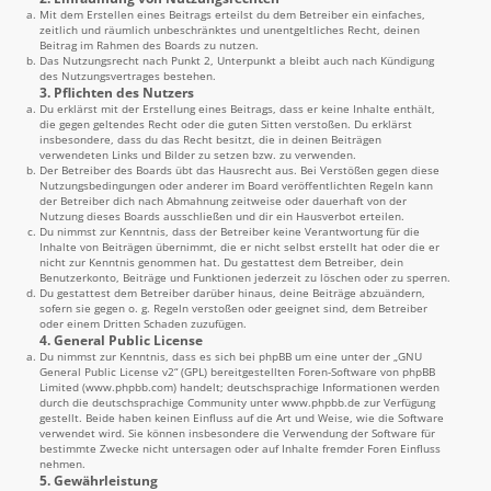
Mit dem Erstellen eines Beitrags erteilst du dem Betreiber ein einfaches,
zeitlich und räumlich unbeschränktes und unentgeltliches Recht, deinen
Beitrag im Rahmen des Boards zu nutzen.
Das Nutzungsrecht nach Punkt 2, Unterpunkt a bleibt auch nach Kündigung
des Nutzungsvertrages bestehen.
3. Pflichten des Nutzers
Du erklärst mit der Erstellung eines Beitrags, dass er keine Inhalte enthält,
die gegen geltendes Recht oder die guten Sitten verstoßen. Du erklärst
insbesondere, dass du das Recht besitzt, die in deinen Beiträgen
verwendeten Links und Bilder zu setzen bzw. zu verwenden.
Der Betreiber des Boards übt das Hausrecht aus. Bei Verstößen gegen diese
Nutzungsbedingungen oder anderer im Board veröffentlichten Regeln kann
der Betreiber dich nach Abmahnung zeitweise oder dauerhaft von der
Nutzung dieses Boards ausschließen und dir ein Hausverbot erteilen.
Du nimmst zur Kenntnis, dass der Betreiber keine Verantwortung für die
Inhalte von Beiträgen übernimmt, die er nicht selbst erstellt hat oder die er
nicht zur Kenntnis genommen hat. Du gestattest dem Betreiber, dein
Benutzerkonto, Beiträge und Funktionen jederzeit zu löschen oder zu sperren.
Du gestattest dem Betreiber darüber hinaus, deine Beiträge abzuändern,
sofern sie gegen o. g. Regeln verstoßen oder geeignet sind, dem Betreiber
oder einem Dritten Schaden zuzufügen.
4. General Public License
Du nimmst zur Kenntnis, dass es sich bei phpBB um eine unter der „
GNU
General Public License v2
“ (GPL) bereitgestellten Foren-Software von phpBB
Limited (
www.phpbb.com
) handelt; deutschsprachige Informationen werden
durch die deutschsprachige Community unter
www.phpbb.de
zur Verfügung
gestellt. Beide haben keinen Einfluss auf die Art und Weise, wie die Software
verwendet wird. Sie können insbesondere die Verwendung der Software für
bestimmte Zwecke nicht untersagen oder auf Inhalte fremder Foren Einfluss
nehmen.
5. Gewährleistung