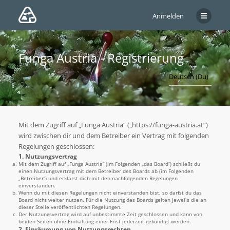
Anmelden
Funga Austria - Registrierung
Mit dem Zugriff auf „Funga Austria“ („https://funga-austria.at“)
wird zwischen dir und dem Betreiber ein Vertrag mit folgenden
Regelungen geschlossen:
1. Nutzungsvertrag
Mit dem Zugriff auf „Funga Austria“ (im Folgenden „das Board“) schließt du
einen Nutzungsvertrag mit dem Betreiber des Boards ab (im Folgenden
„Betreiber“) und erklärst dich mit den nachfolgenden Regelungen
einverstanden.
Wenn du mit diesen Regelungen nicht einverstanden bist, so darfst du das
Board nicht weiter nutzen. Für die Nutzung des Boards gelten jeweils die an
dieser Stelle veröffentlichten Regelungen.
Der Nutzungsvertrag wird auf unbestimmte Zeit geschlossen und kann von
beiden Seiten ohne Einhaltung einer Frist jederzeit gekündigt werden.
2. Einräumung von Nutzungsrechten