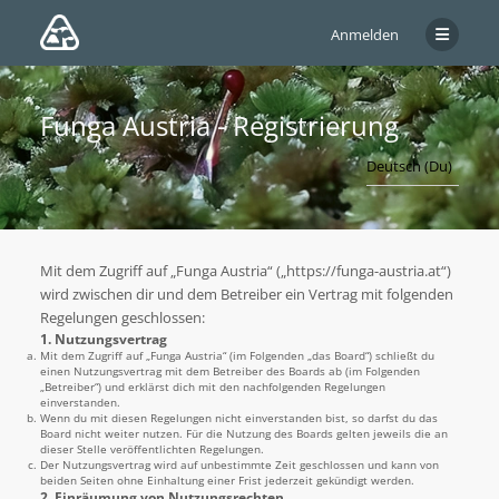
Anmelden
Funga Austria - Registrierung
Mit dem Zugriff auf „Funga Austria“ („https://funga-austria.at“)
wird zwischen dir und dem Betreiber ein Vertrag mit folgenden
Regelungen geschlossen:
1. Nutzungsvertrag
Mit dem Zugriff auf „Funga Austria“ (im Folgenden „das Board“) schließt du
einen Nutzungsvertrag mit dem Betreiber des Boards ab (im Folgenden
„Betreiber“) und erklärst dich mit den nachfolgenden Regelungen
einverstanden.
Wenn du mit diesen Regelungen nicht einverstanden bist, so darfst du das
Board nicht weiter nutzen. Für die Nutzung des Boards gelten jeweils die an
dieser Stelle veröffentlichten Regelungen.
Der Nutzungsvertrag wird auf unbestimmte Zeit geschlossen und kann von
beiden Seiten ohne Einhaltung einer Frist jederzeit gekündigt werden.
2. Einräumung von Nutzungsrechten