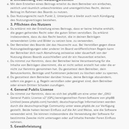
Mit dem Erstellen eines Beitrags erteilst du dem Betreiber ein einfaches,
zeitlich und räumlich unbeschränktes und unentgeltliches Recht, deinen
Beitrag im Rahmen des Boards zu nutzen.
Das Nutzungsrecht nach Punkt 2, Unterpunkt a bleibt auch nach Kündigung
des Nutzungsvertrages bestehen.
3. Pflichten des Nutzers
Du erklärst mit der Erstellung eines Beitrags, dass er keine Inhalte enthält,
die gegen geltendes Recht oder die guten Sitten verstoßen. Du erklärst
insbesondere, dass du das Recht besitzt, die in deinen Beiträgen
verwendeten Links und Bilder zu setzen bzw. zu verwenden.
Der Betreiber des Boards übt das Hausrecht aus. Bei Verstößen gegen diese
Nutzungsbedingungen oder anderer im Board veröffentlichten Regeln kann
der Betreiber dich nach Abmahnung zeitweise oder dauerhaft von der
Nutzung dieses Boards ausschließen und dir ein Hausverbot erteilen.
Du nimmst zur Kenntnis, dass der Betreiber keine Verantwortung für die
Inhalte von Beiträgen übernimmt, die er nicht selbst erstellt hat oder die er
nicht zur Kenntnis genommen hat. Du gestattest dem Betreiber, dein
Benutzerkonto, Beiträge und Funktionen jederzeit zu löschen oder zu sperren.
Du gestattest dem Betreiber darüber hinaus, deine Beiträge abzuändern,
sofern sie gegen o. g. Regeln verstoßen oder geeignet sind, dem Betreiber
oder einem Dritten Schaden zuzufügen.
4. General Public License
Du nimmst zur Kenntnis, dass es sich bei phpBB um eine unter der „
GNU
General Public License v2
“ (GPL) bereitgestellten Foren-Software von phpBB
Limited (
www.phpbb.com
) handelt; deutschsprachige Informationen werden
durch die deutschsprachige Community unter
www.phpbb.de
zur Verfügung
gestellt. Beide haben keinen Einfluss auf die Art und Weise, wie die Software
verwendet wird. Sie können insbesondere die Verwendung der Software für
bestimmte Zwecke nicht untersagen oder auf Inhalte fremder Foren Einfluss
nehmen.
5. Gewährleistung