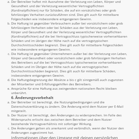
Der Betreiber haftet mit Ausnahme der Verletzung von Leben, Körper und
Gesundheit und der Verletzung wesentlicher Vertragspflichten
(Kardinalpflichten) nur für Schäden, die auf ein vorsätzliches oder grob
fahrlässiges Verhalten zurückzuführen sind. Dies gilt auch für mittelbare
Folgeschäden wie insbesondere entgangenen Gewinn.
Die Haftung ist gegenüber Verbrauchern außer bei vorsätzlichem oder grob
fahrlässigem Verhalten oder bei Schäden aus der Verletzung von Leben,
Körper und Gesundheit und der Verletzung wesentlicher Vertragspflichten
(Kardinalpflichten) auf die bei Vertragsschluss typischerweise vorhersehbaren
Schäden und im übrigen der Höhe nach auf die vertragstypischen
Durchschnittsschäden begrenzt. Dies gilt auch für mittelbare Folgeschäden
wie insbesondere entgangenen Gewinn.
Die Haftung ist gegenüber Unternehmern außer bei der Verletzung von Leben,
Körper und Gesundheit oder vorsätzlichem oder grob fahrlässigem Verhalten
des Betreibers auf die bei Vertragsschluss typischerweise vorhersehbaren
Schäden und im Übrigen der Höhe nach auf die vertragstypischen
Durchschnittsschäden begrenzt. Dies gilt auch für mittelbare Schäden,
insbesondere entgangenen Gewinn.
Die Haftungsbegrenzung der Absätze a bis c gilt sinngemäß auch zugunsten
der Mitarbeiter und Erfüllungsgehilfen des Betreibers.
Ansprüche für eine Haftung aus zwingendem nationalem Recht bleiben
unberührt.
6. Änderungsvorbehalt
Der Betreiber ist berechtigt, die Nutzungsbedingungen und die
Datenschutzerklärung zu ändern. Die Änderung wird dem Nutzer per E-Mail
mitgeteilt.
Der Nutzer ist berechtigt, den Änderungen zu widersprechen. Im Falle des
Widerspruchs erlischt das zwischen dem Betreiber und dem Nutzer
bestehende Vertragsverhältnis mit sofortiger Wirkung.
Die Änderungen gelten als anerkannt und verbindlich, wenn der Nutzer den
Änderungen zugestimmt hat.
Informationen über den Umgang mit deinen persönlichen