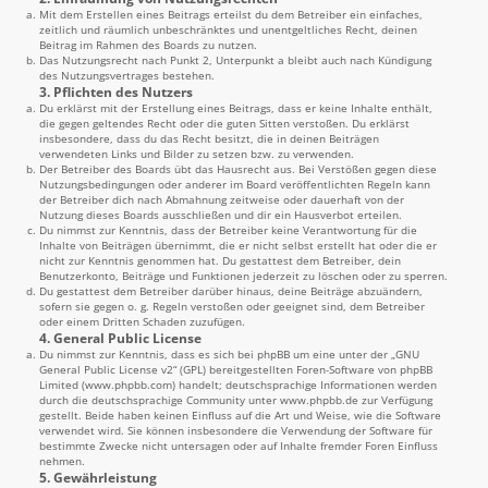
Mit dem Erstellen eines Beitrags erteilst du dem Betreiber ein einfaches,
zeitlich und räumlich unbeschränktes und unentgeltliches Recht, deinen
Beitrag im Rahmen des Boards zu nutzen.
Das Nutzungsrecht nach Punkt 2, Unterpunkt a bleibt auch nach Kündigung
des Nutzungsvertrages bestehen.
3. Pflichten des Nutzers
Du erklärst mit der Erstellung eines Beitrags, dass er keine Inhalte enthält,
die gegen geltendes Recht oder die guten Sitten verstoßen. Du erklärst
insbesondere, dass du das Recht besitzt, die in deinen Beiträgen
verwendeten Links und Bilder zu setzen bzw. zu verwenden.
Der Betreiber des Boards übt das Hausrecht aus. Bei Verstößen gegen diese
Nutzungsbedingungen oder anderer im Board veröffentlichten Regeln kann
der Betreiber dich nach Abmahnung zeitweise oder dauerhaft von der
Nutzung dieses Boards ausschließen und dir ein Hausverbot erteilen.
Du nimmst zur Kenntnis, dass der Betreiber keine Verantwortung für die
Inhalte von Beiträgen übernimmt, die er nicht selbst erstellt hat oder die er
nicht zur Kenntnis genommen hat. Du gestattest dem Betreiber, dein
Benutzerkonto, Beiträge und Funktionen jederzeit zu löschen oder zu sperren.
Du gestattest dem Betreiber darüber hinaus, deine Beiträge abzuändern,
sofern sie gegen o. g. Regeln verstoßen oder geeignet sind, dem Betreiber
oder einem Dritten Schaden zuzufügen.
4. General Public License
Du nimmst zur Kenntnis, dass es sich bei phpBB um eine unter der „
GNU
General Public License v2
“ (GPL) bereitgestellten Foren-Software von phpBB
Limited (
www.phpbb.com
) handelt; deutschsprachige Informationen werden
durch die deutschsprachige Community unter
www.phpbb.de
zur Verfügung
gestellt. Beide haben keinen Einfluss auf die Art und Weise, wie die Software
verwendet wird. Sie können insbesondere die Verwendung der Software für
bestimmte Zwecke nicht untersagen oder auf Inhalte fremder Foren Einfluss
nehmen.
5. Gewährleistung