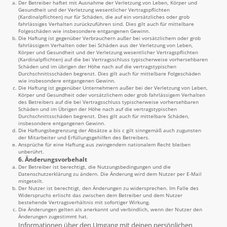
Der Betreiber haftet mit Ausnahme der Verletzung von Leben, Körper und
Gesundheit und der Verletzung wesentlicher Vertragspflichten
(Kardinalpflichten) nur für Schäden, die auf ein vorsätzliches oder grob
fahrlässiges Verhalten zurückzuführen sind. Dies gilt auch für mittelbare
Folgeschäden wie insbesondere entgangenen Gewinn.
Die Haftung ist gegenüber Verbrauchern außer bei vorsätzlichem oder grob
fahrlässigem Verhalten oder bei Schäden aus der Verletzung von Leben,
Körper und Gesundheit und der Verletzung wesentlicher Vertragspflichten
(Kardinalpflichten) auf die bei Vertragsschluss typischerweise vorhersehbaren
Schäden und im übrigen der Höhe nach auf die vertragstypischen
Durchschnittsschäden begrenzt. Dies gilt auch für mittelbare Folgeschäden
wie insbesondere entgangenen Gewinn.
Die Haftung ist gegenüber Unternehmern außer bei der Verletzung von Leben,
Körper und Gesundheit oder vorsätzlichem oder grob fahrlässigem Verhalten
des Betreibers auf die bei Vertragsschluss typischerweise vorhersehbaren
Schäden und im Übrigen der Höhe nach auf die vertragstypischen
Durchschnittsschäden begrenzt. Dies gilt auch für mittelbare Schäden,
insbesondere entgangenen Gewinn.
Die Haftungsbegrenzung der Absätze a bis c gilt sinngemäß auch zugunsten
der Mitarbeiter und Erfüllungsgehilfen des Betreibers.
Ansprüche für eine Haftung aus zwingendem nationalem Recht bleiben
unberührt.
6. Änderungsvorbehalt
Der Betreiber ist berechtigt, die Nutzungsbedingungen und die
Datenschutzerklärung zu ändern. Die Änderung wird dem Nutzer per E-Mail
mitgeteilt.
Der Nutzer ist berechtigt, den Änderungen zu widersprechen. Im Falle des
Widerspruchs erlischt das zwischen dem Betreiber und dem Nutzer
bestehende Vertragsverhältnis mit sofortiger Wirkung.
Die Änderungen gelten als anerkannt und verbindlich, wenn der Nutzer den
Änderungen zugestimmt hat.
Informationen über den Umgang mit deinen persönlichen