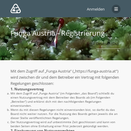
Anmelden
Funga Austria - Registrierung
Mit dem Zugriff auf „Funga Austria“ („https://funga-austria.at“)
wird zwischen dir und dem Betreiber ein Vertrag mit folgenden
Regelungen geschlossen:
1. Nutzungsvertrag
Mit dem Zugriff auf „Funga Austria“ (im Folgenden „das Board“) schließt du
einen Nutzungsvertrag mit dem Betreiber des Boards ab (im Folgenden
„Betreiber“) und erklärst dich mit den nachfolgenden Regelungen
einverstanden.
Wenn du mit diesen Regelungen nicht einverstanden bist, so darfst du das
Board nicht weiter nutzen. Für die Nutzung des Boards gelten jeweils die an
dieser Stelle veröffentlichten Regelungen.
Der Nutzungsvertrag wird auf unbestimmte Zeit geschlossen und kann von
beiden Seiten ohne Einhaltung einer Frist jederzeit gekündigt werden.
2. Einräumung von Nutzungsrechten