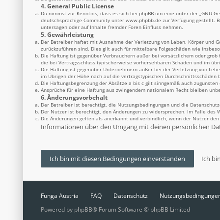
4. General Public License
Du nimmst zur Kenntnis, dass es sich bei phpBB um eine unter der „
GNU Gen
deutschsprachige Community unter
www.phpbb.de
zur Verfügung gestellt. 
untersagen oder auf Inhalte fremder Foren Einfluss nehmen.
5. Gewährleistung
Der Betreiber haftet mit Ausnahme der Verletzung von Leben, Körper und Ges
zurückzuführen sind. Dies gilt auch für mittelbare Folgeschäden wie insbe
Die Haftung ist gegenüber Verbrauchern außer bei vorsätzlichem oder grob 
die bei Vertragsschluss typischerweise vorhersehbaren Schäden und im übr
Die Haftung ist gegenüber Unternehmern außer bei der Verletzung von Lebe
im Übrigen der Höhe nach auf die vertragstypischen Durchschnittsschäden b
Die Haftungsbegrenzung der Absätze a bis c gilt sinngemäß auch zugunsten d
Ansprüche für eine Haftung aus zwingendem nationalem Recht bleiben unbe
6. Änderungsvorbehalt
Der Betreiber ist berechtigt, die Nutzungsbedingungen und die Datenschutz
Der Nutzer ist berechtigt, den Änderungen zu widersprechen. Im Falle des 
Die Änderungen gelten als anerkannt und verbindlich, wenn der Nutzer de
Informationen über den Umgang mit deinen persönlichen Date
Funga Austria
FAQ
Datenschutz
Nutzungsbedingunge
Powered by
phpBB
® Forum Software © phpBB Limited