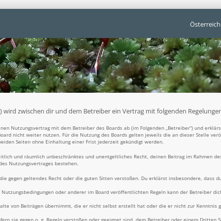
Österreich
t“) wird zwischen dir und dem Betreiber ein Vertrag mit folgenden Regelunge
 einen Nutzungsvertrag mit dem Betreiber des Boards ab (im Folgenden „Betreiber“) und erklä
oard nicht weiter nutzen. Für die Nutzung des Boards gelten jeweils die an dieser Stelle ver
iden Seiten ohne Einhaltung einer Frist jederzeit gekündigt werden.
zeitlich und räumlich unbeschränktes und unentgeltliches Recht, deinen Beitrag im Rahmen de
 des Nutzungsvertrages bestehen.
t, die gegen geltendes Recht oder die guten Sitten verstoßen. Du erklärst insbesondere, dass d
e Nutzungsbedingungen oder anderer im Board veröffentlichten Regeln kann der Betreiber d
alte von Beiträgen übernimmt, die er nicht selbst erstellt hat oder die er nicht zur Kenntni
fern sie gegen o. g. Regeln verstoßen oder geeignet sind, dem Betreiber oder einem Dritten 