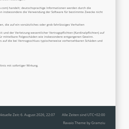
b.com
) handelt; deutschsprachige Informationen werden durch die
nnen insbesondere die Verwendung der Software für bestimmte Zwecke nicht
n, die auf ein vorsätzliches oder grob fahrlässiges Verhalten
 und der Verletzung wesentlicher Vertragspflichten (Kardinalpflichten) auf
 für mittelbare Folgeschäden wie insbesondere entgangenen Gewinn.
s auf die bei Vertragsschluss typischerweise vorhersehbaren Schäden und
nis mit sofortiger Wirkung.
Aktuelle Zeit: 6. August 2026, 22:07
Alle Zeiten sind
UTC+02:00
Ravaio Theme by
Gramziu