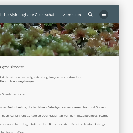
ische Mykologische Gesellschaft
Anmelden
Deutsch (Du)
n geschlossen:
rst dich mit den nachfolgenden Regelungen einverstanden.
öffentlichten Regelungen.
s Boards zu nutzen.
u das Recht besitzt, die in deinen Beiträgen verwendeten Links und Bilder zu
ich nach Abmahnung zeitweise oder dauerhaft von der Nutzung dieses Boards
s genommen hat. Du gestattest dem Betreiber, dein Benutzerkonto, Beiträge
Schaden zuzufügen.