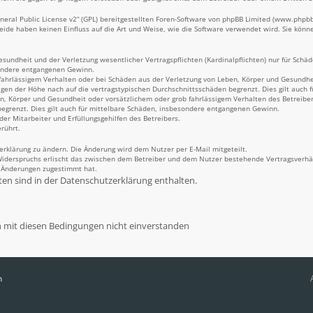
eral Public License v2
“ (GPL) bereitgestellten Foren-Software von phpBB Limited (
www.phpb
Beide haben keinen Einfluss auf die Art und Weise, wie die Software verwendet wird. Sie kö
undheit und der Verletzung wesentlicher Vertragspflichten (Kardinalpflichten) nur für Schäde
sondere entgangenen Gewinn.
fahrlässigem Verhalten oder bei Schäden aus der Verletzung von Leben, Körper und Gesundheit
igen der Höhe nach auf die vertragstypischen Durchschnittsschäden begrenzt. Dies gilt auch
n, Körper und Gesundheit oder vorsätzlichem oder grob fahrlässigem Verhalten des Betreiber
egrenzt. Dies gilt auch für mittelbare Schäden, insbesondere entgangenen Gewinn.
er Mitarbeiter und Erfüllungsgehilfen des Betreibers.
rührt.
erklärung zu ändern. Die Änderung wird dem Nutzer per E-Mail mitgeteilt.
Widerspruchs erlischt das zwischen dem Betreiber und dem Nutzer bestehende Vertragsverhält
n Änderungen zugestimmt hat.
n sind in der Datenschutzerklärung enthalten.
n