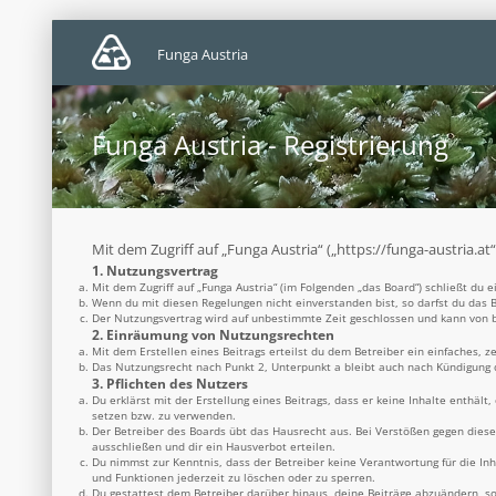
Funga Austria
Funga Austria - Registrierung
Mit dem Zugriff auf „Funga Austria“ („https://funga-austria.a
1. Nutzungsvertrag
Mit dem Zugriff auf „Funga Austria“ (im Folgenden „das Board“) schließt du
Wenn du mit diesen Regelungen nicht einverstanden bist, so darfst du das B
Der Nutzungsvertrag wird auf unbestimmte Zeit geschlossen und kann von be
2. Einräumung von Nutzungsrechten
Mit dem Erstellen eines Beitrags erteilst du dem Betreiber ein einfaches, 
Das Nutzungsrecht nach Punkt 2, Unterpunkt a bleibt auch nach Kündigung
3. Pflichten des Nutzers
Du erklärst mit der Erstellung eines Beitrags, dass er keine Inhalte enthäl
setzen bzw. zu verwenden.
Der Betreiber des Boards übt das Hausrecht aus. Bei Verstößen gegen dies
ausschließen und dir ein Hausverbot erteilen.
Du nimmst zur Kenntnis, dass der Betreiber keine Verantwortung für die Inh
und Funktionen jederzeit zu löschen oder zu sperren.
Du gestattest dem Betreiber darüber hinaus, deine Beiträge abzuändern, so