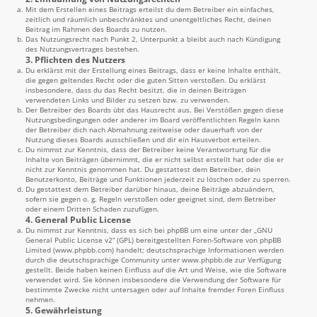
Mit dem Erstellen eines Beitrags erteilst du dem Betreiber ein einfaches,
zeitlich und räumlich unbeschränktes und unentgeltliches Recht, deinen
Beitrag im Rahmen des Boards zu nutzen.
Das Nutzungsrecht nach Punkt 2, Unterpunkt a bleibt auch nach Kündigung
des Nutzungsvertrages bestehen.
3. Pflichten des Nutzers
Du erklärst mit der Erstellung eines Beitrags, dass er keine Inhalte enthält,
die gegen geltendes Recht oder die guten Sitten verstoßen. Du erklärst
insbesondere, dass du das Recht besitzt, die in deinen Beiträgen
verwendeten Links und Bilder zu setzen bzw. zu verwenden.
Der Betreiber des Boards übt das Hausrecht aus. Bei Verstößen gegen diese
Nutzungsbedingungen oder anderer im Board veröffentlichten Regeln kann
der Betreiber dich nach Abmahnung zeitweise oder dauerhaft von der
Nutzung dieses Boards ausschließen und dir ein Hausverbot erteilen.
Du nimmst zur Kenntnis, dass der Betreiber keine Verantwortung für die
Inhalte von Beiträgen übernimmt, die er nicht selbst erstellt hat oder die er
nicht zur Kenntnis genommen hat. Du gestattest dem Betreiber, dein
Benutzerkonto, Beiträge und Funktionen jederzeit zu löschen oder zu sperren.
Du gestattest dem Betreiber darüber hinaus, deine Beiträge abzuändern,
sofern sie gegen o. g. Regeln verstoßen oder geeignet sind, dem Betreiber
oder einem Dritten Schaden zuzufügen.
4. General Public License
Du nimmst zur Kenntnis, dass es sich bei phpBB um eine unter der „
GNU
General Public License v2
“ (GPL) bereitgestellten Foren-Software von phpBB
Limited (
www.phpbb.com
) handelt; deutschsprachige Informationen werden
durch die deutschsprachige Community unter
www.phpbb.de
zur Verfügung
gestellt. Beide haben keinen Einfluss auf die Art und Weise, wie die Software
verwendet wird. Sie können insbesondere die Verwendung der Software für
bestimmte Zwecke nicht untersagen oder auf Inhalte fremder Foren Einfluss
nehmen.
5. Gewährleistung