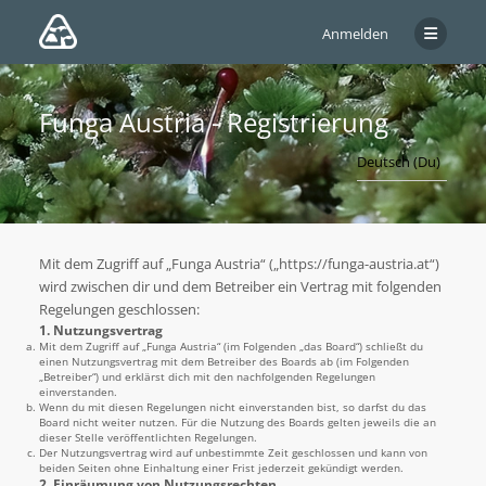
Anmelden
Funga Austria - Registrierung
Mit dem Zugriff auf „Funga Austria“ („https://funga-austria.at“)
wird zwischen dir und dem Betreiber ein Vertrag mit folgenden
Regelungen geschlossen:
1. Nutzungsvertrag
Mit dem Zugriff auf „Funga Austria“ (im Folgenden „das Board“) schließt du
einen Nutzungsvertrag mit dem Betreiber des Boards ab (im Folgenden
„Betreiber“) und erklärst dich mit den nachfolgenden Regelungen
einverstanden.
Wenn du mit diesen Regelungen nicht einverstanden bist, so darfst du das
Board nicht weiter nutzen. Für die Nutzung des Boards gelten jeweils die an
dieser Stelle veröffentlichten Regelungen.
Der Nutzungsvertrag wird auf unbestimmte Zeit geschlossen und kann von
beiden Seiten ohne Einhaltung einer Frist jederzeit gekündigt werden.
2. Einräumung von Nutzungsrechten