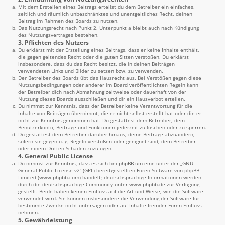
Mit dem Erstellen eines Beitrags erteilst du dem Betreiber ein einfaches,
zeitlich und räumlich unbeschränktes und unentgeltliches Recht, deinen
Beitrag im Rahmen des Boards zu nutzen.
Das Nutzungsrecht nach Punkt 2, Unterpunkt a bleibt auch nach Kündigung
des Nutzungsvertrages bestehen.
3. Pflichten des Nutzers
Du erklärst mit der Erstellung eines Beitrags, dass er keine Inhalte enthält,
die gegen geltendes Recht oder die guten Sitten verstoßen. Du erklärst
insbesondere, dass du das Recht besitzt, die in deinen Beiträgen
verwendeten Links und Bilder zu setzen bzw. zu verwenden.
Der Betreiber des Boards übt das Hausrecht aus. Bei Verstößen gegen diese
Nutzungsbedingungen oder anderer im Board veröffentlichten Regeln kann
der Betreiber dich nach Abmahnung zeitweise oder dauerhaft von der
Nutzung dieses Boards ausschließen und dir ein Hausverbot erteilen.
Du nimmst zur Kenntnis, dass der Betreiber keine Verantwortung für die
Inhalte von Beiträgen übernimmt, die er nicht selbst erstellt hat oder die er
nicht zur Kenntnis genommen hat. Du gestattest dem Betreiber, dein
Benutzerkonto, Beiträge und Funktionen jederzeit zu löschen oder zu sperren.
Du gestattest dem Betreiber darüber hinaus, deine Beiträge abzuändern,
sofern sie gegen o. g. Regeln verstoßen oder geeignet sind, dem Betreiber
oder einem Dritten Schaden zuzufügen.
4. General Public License
Du nimmst zur Kenntnis, dass es sich bei phpBB um eine unter der „
GNU
General Public License v2
“ (GPL) bereitgestellten Foren-Software von phpBB
Limited (
www.phpbb.com
) handelt; deutschsprachige Informationen werden
durch die deutschsprachige Community unter
www.phpbb.de
zur Verfügung
gestellt. Beide haben keinen Einfluss auf die Art und Weise, wie die Software
verwendet wird. Sie können insbesondere die Verwendung der Software für
bestimmte Zwecke nicht untersagen oder auf Inhalte fremder Foren Einfluss
nehmen.
5. Gewährleistung