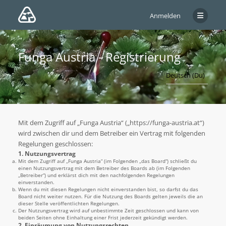
Anmelden
Funga Austria - Registrierung
Mit dem Zugriff auf „Funga Austria“ („https://funga-austria.at“)
wird zwischen dir und dem Betreiber ein Vertrag mit folgenden
Regelungen geschlossen:
1. Nutzungsvertrag
Mit dem Zugriff auf „Funga Austria“ (im Folgenden „das Board“) schließt du
einen Nutzungsvertrag mit dem Betreiber des Boards ab (im Folgenden
„Betreiber“) und erklärst dich mit den nachfolgenden Regelungen
einverstanden.
Wenn du mit diesen Regelungen nicht einverstanden bist, so darfst du das
Board nicht weiter nutzen. Für die Nutzung des Boards gelten jeweils die an
dieser Stelle veröffentlichten Regelungen.
Der Nutzungsvertrag wird auf unbestimmte Zeit geschlossen und kann von
beiden Seiten ohne Einhaltung einer Frist jederzeit gekündigt werden.
2. Einräumung von Nutzungsrechten