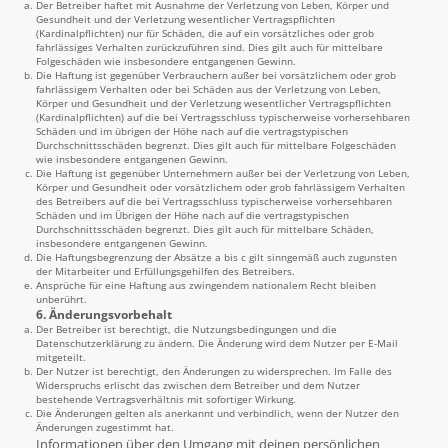
Der Betreiber haftet mit Ausnahme der Verletzung von Leben, Körper und
Gesundheit und der Verletzung wesentlicher Vertragspflichten
(Kardinalpflichten) nur für Schäden, die auf ein vorsätzliches oder grob
fahrlässiges Verhalten zurückzuführen sind. Dies gilt auch für mittelbare
Folgeschäden wie insbesondere entgangenen Gewinn.
Die Haftung ist gegenüber Verbrauchern außer bei vorsätzlichem oder grob
fahrlässigem Verhalten oder bei Schäden aus der Verletzung von Leben,
Körper und Gesundheit und der Verletzung wesentlicher Vertragspflichten
(Kardinalpflichten) auf die bei Vertragsschluss typischerweise vorhersehbaren
Schäden und im übrigen der Höhe nach auf die vertragstypischen
Durchschnittsschäden begrenzt. Dies gilt auch für mittelbare Folgeschäden
wie insbesondere entgangenen Gewinn.
Die Haftung ist gegenüber Unternehmern außer bei der Verletzung von Leben,
Körper und Gesundheit oder vorsätzlichem oder grob fahrlässigem Verhalten
des Betreibers auf die bei Vertragsschluss typischerweise vorhersehbaren
Schäden und im Übrigen der Höhe nach auf die vertragstypischen
Durchschnittsschäden begrenzt. Dies gilt auch für mittelbare Schäden,
insbesondere entgangenen Gewinn.
Die Haftungsbegrenzung der Absätze a bis c gilt sinngemäß auch zugunsten
der Mitarbeiter und Erfüllungsgehilfen des Betreibers.
Ansprüche für eine Haftung aus zwingendem nationalem Recht bleiben
unberührt.
6. Änderungsvorbehalt
Der Betreiber ist berechtigt, die Nutzungsbedingungen und die
Datenschutzerklärung zu ändern. Die Änderung wird dem Nutzer per E-Mail
mitgeteilt.
Der Nutzer ist berechtigt, den Änderungen zu widersprechen. Im Falle des
Widerspruchs erlischt das zwischen dem Betreiber und dem Nutzer
bestehende Vertragsverhältnis mit sofortiger Wirkung.
Die Änderungen gelten als anerkannt und verbindlich, wenn der Nutzer den
Änderungen zugestimmt hat.
Informationen über den Umgang mit deinen persönlichen