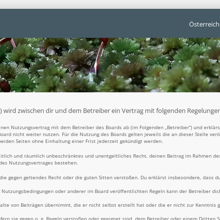
Österreich
t“) wird zwischen dir und dem Betreiber ein Vertrag mit folgenden Regelunge
 einen Nutzungsvertrag mit dem Betreiber des Boards ab (im Folgenden „Betreiber“) und erklä
oard nicht weiter nutzen. Für die Nutzung des Boards gelten jeweils die an dieser Stelle ver
iden Seiten ohne Einhaltung einer Frist jederzeit gekündigt werden.
zeitlich und räumlich unbeschränktes und unentgeltliches Recht, deinen Beitrag im Rahmen de
 des Nutzungsvertrages bestehen.
t, die gegen geltendes Recht oder die guten Sitten verstoßen. Du erklärst insbesondere, dass d
e Nutzungsbedingungen oder anderer im Board veröffentlichten Regeln kann der Betreiber d
alte von Beiträgen übernimmt, die er nicht selbst erstellt hat oder die er nicht zur Kenntni
fern sie gegen o. g. Regeln verstoßen oder geeignet sind, dem Betreiber oder einem Dritten 