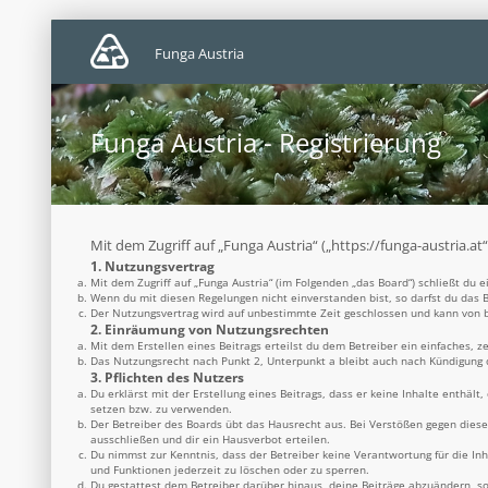
Funga Austria
Funga Austria - Registrierung
Mit dem Zugriff auf „Funga Austria“ („https://funga-austria.a
1. Nutzungsvertrag
Mit dem Zugriff auf „Funga Austria“ (im Folgenden „das Board“) schließt du
Wenn du mit diesen Regelungen nicht einverstanden bist, so darfst du das B
Der Nutzungsvertrag wird auf unbestimmte Zeit geschlossen und kann von be
2. Einräumung von Nutzungsrechten
Mit dem Erstellen eines Beitrags erteilst du dem Betreiber ein einfaches, 
Das Nutzungsrecht nach Punkt 2, Unterpunkt a bleibt auch nach Kündigung
3. Pflichten des Nutzers
Du erklärst mit der Erstellung eines Beitrags, dass er keine Inhalte enthäl
setzen bzw. zu verwenden.
Der Betreiber des Boards übt das Hausrecht aus. Bei Verstößen gegen dies
ausschließen und dir ein Hausverbot erteilen.
Du nimmst zur Kenntnis, dass der Betreiber keine Verantwortung für die Inh
und Funktionen jederzeit zu löschen oder zu sperren.
Du gestattest dem Betreiber darüber hinaus, deine Beiträge abzuändern, so