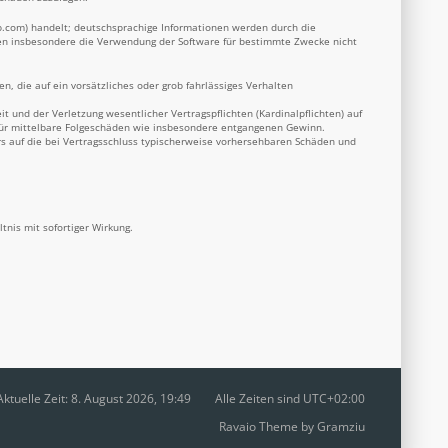
b.com
) handelt; deutschsprachige Informationen werden durch die
nnen insbesondere die Verwendung der Software für bestimmte Zwecke nicht
n, die auf ein vorsätzliches oder grob fahrlässiges Verhalten
 und der Verletzung wesentlicher Vertragspflichten (Kardinalpflichten) auf
 für mittelbare Folgeschäden wie insbesondere entgangenen Gewinn.
s auf die bei Vertragsschluss typischerweise vorhersehbaren Schäden und
nis mit sofortiger Wirkung.
Aktuelle Zeit: 8. August 2026, 19:49
Alle Zeiten sind
UTC+02:00
Ravaio Theme by
Gramziu