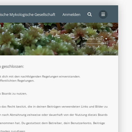
ische Mykologische Gesellschaft
Anmelden
Deutsch (Du)
n geschlossen:
rst dich mit den nachfolgenden Regelungen einverstanden.
öffentlichten Regelungen.
s Boards zu nutzen.
u das Recht besitzt, die in deinen Beiträgen verwendeten Links und Bilder zu
ich nach Abmahnung zeitweise oder dauerhaft von der Nutzung dieses Boards
s genommen hat. Du gestattest dem Betreiber, dein Benutzerkonto, Beiträge
Schaden zuzufügen.