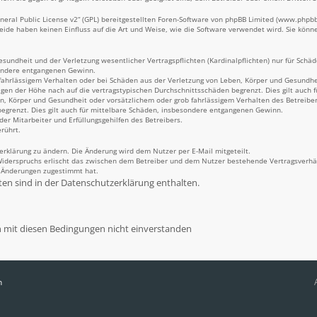
eral Public License v2
“ (GPL) bereitgestellten Foren-Software von phpBB Limited (
www.phpb
Beide haben keinen Einfluss auf die Art und Weise, wie die Software verwendet wird. Sie kö
undheit und der Verletzung wesentlicher Vertragspflichten (Kardinalpflichten) nur für Schäde
sondere entgangenen Gewinn.
fahrlässigem Verhalten oder bei Schäden aus der Verletzung von Leben, Körper und Gesundheit
igen der Höhe nach auf die vertragstypischen Durchschnittsschäden begrenzt. Dies gilt auch
n, Körper und Gesundheit oder vorsätzlichem oder grob fahrlässigem Verhalten des Betreiber
egrenzt. Dies gilt auch für mittelbare Schäden, insbesondere entgangenen Gewinn.
er Mitarbeiter und Erfüllungsgehilfen des Betreibers.
rührt.
erklärung zu ändern. Die Änderung wird dem Nutzer per E-Mail mitgeteilt.
Widerspruchs erlischt das zwischen dem Betreiber und dem Nutzer bestehende Vertragsverhält
n Änderungen zugestimmt hat.
n sind in der Datenschutzerklärung enthalten.
n