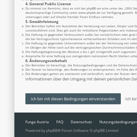
4. General Public License
Du nimmst zur Kenntnis, dass es sich bei phpBB um eine unter der „
GNU Gen
deutschsprachige Community unter
www.phpbb.de
zur Verfügung gestellt. 
untersagen oder auf Inhalte fremder Foren Einfluss nehmen.
5. Gewährleistung
Der Betreiber haftet mit Ausnahme der Verletzung von Leben, Körper und Ges
zurückzuführen sind. Dies gilt auch für mittelbare Folgeschäden wie insbe
Die Haftung ist gegenüber Verbrauchern außer bei vorsätzlichem oder grob 
die bei Vertragsschluss typischerweise vorhersehbaren Schäden und im übr
Die Haftung ist gegenüber Unternehmern außer bei der Verletzung von Lebe
im Übrigen der Höhe nach auf die vertragstypischen Durchschnittsschäden b
Die Haftungsbegrenzung der Absätze a bis c gilt sinngemäß auch zugunsten d
Ansprüche für eine Haftung aus zwingendem nationalem Recht bleiben unbe
6. Änderungsvorbehalt
Der Betreiber ist berechtigt, die Nutzungsbedingungen und die Datenschutz
Der Nutzer ist berechtigt, den Änderungen zu widersprechen. Im Falle des 
Die Änderungen gelten als anerkannt und verbindlich, wenn der Nutzer de
Informationen über den Umgang mit deinen persönlichen Date
Funga Austria
FAQ
Datenschutz
Nutzungsbedingunge
Powered by
phpBB
® Forum Software © phpBB Limited