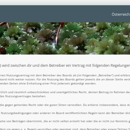
Österreich
t“) wird zwischen dir und dem Betreiber ein Vertrag mit folgenden Regelunge
 einen Nutzungsvertrag mit dem Betreiber des Boards ab (im Folgenden „Betreiber“) und erklä
oard nicht weiter nutzen. Für die Nutzung des Boards gelten jeweils die an dieser Stelle ver
iden Seiten ohne Einhaltung einer Frist jederzeit gekündigt werden.
zeitlich und räumlich unbeschränktes und unentgeltliches Recht, deinen Beitrag im Rahmen de
 des Nutzungsvertrages bestehen.
t, die gegen geltendes Recht oder die guten Sitten verstoßen. Du erklärst insbesondere, dass d
e Nutzungsbedingungen oder anderer im Board veröffentlichten Regeln kann der Betreiber d
alte von Beiträgen übernimmt, die er nicht selbst erstellt hat oder die er nicht zur Kenntni
fern sie gegen o. g. Regeln verstoßen oder geeignet sind, dem Betreiber oder einem Dritten 