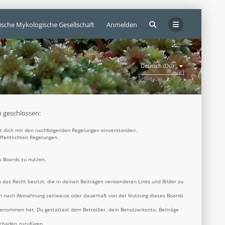
ische Mykologische Gesellschaft
Anmelden
Deutsch (Du)
n geschlossen:
rst dich mit den nachfolgenden Regelungen einverstanden.
öffentlichten Regelungen.
s Boards zu nutzen.
u das Recht besitzt, die in deinen Beiträgen verwendeten Links und Bilder zu
ich nach Abmahnung zeitweise oder dauerhaft von der Nutzung dieses Boards
s genommen hat. Du gestattest dem Betreiber, dein Benutzerkonto, Beiträge
Schaden zuzufügen.