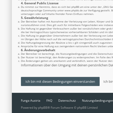
4. General Public License
Du nimmst zur Kenntnis, dass es sich bei phpBB um eine unter der „
GNU Gen
deutschsprachige Community unter
www.phpbb.de
zur Verfügung gestellt. 
untersagen oder auf Inhalte fremder Foren Einfluss nehmen.
5. Gewährleistung
Der Betreiber haftet mit Ausnahme der Verletzung von Leben, Körper und Ges
zurückzuführen sind. Dies gilt auch für mittelbare Folgeschäden wie insbe
Die Haftung ist gegenüber Verbrauchern außer bei vorsätzlichem oder grob 
die bei Vertragsschluss typischerweise vorhersehbaren Schäden und im übr
Die Haftung ist gegenüber Unternehmern außer bei der Verletzung von Lebe
im Übrigen der Höhe nach auf die vertragstypischen Durchschnittsschäden b
Die Haftungsbegrenzung der Absätze a bis c gilt sinngemäß auch zugunsten d
Ansprüche für eine Haftung aus zwingendem nationalem Recht bleiben unbe
6. Änderungsvorbehalt
Der Betreiber ist berechtigt, die Nutzungsbedingungen und die Datenschutz
Der Nutzer ist berechtigt, den Änderungen zu widersprechen. Im Falle des 
Die Änderungen gelten als anerkannt und verbindlich, wenn der Nutzer de
Informationen über den Umgang mit deinen persönlichen Date
Funga Austria
FAQ
Datenschutz
Nutzungsbedingunge
Powered by
phpBB
® Forum Software © phpBB Limited