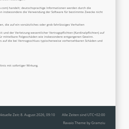
b.com
) handelt; deutschsprachige Informationen werden durch die
nnen insbesondere die Verwendung der Software für bestimmte Zwecke nicht
n, die auf ein vorsätzliches oder grob fahrlässiges Verhalten
 und der Verletzung wesentlicher Vertragspflichten (Kardinalpflichten) auf
 für mittelbare Folgeschäden wie insbesondere entgangenen Gewinn.
s auf die bei Vertragsschluss typischerweise vorhersehbaren Schäden und
nis mit sofortiger Wirkung.
Aktuelle Zeit: 8. August 2026, 09:10
Alle Zeiten sind
UTC+02:00
Ravaio Theme by
Gramziu