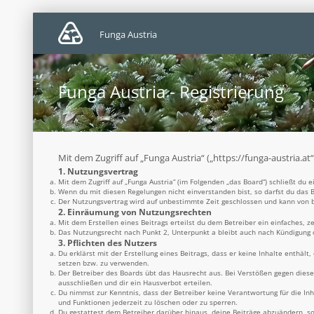
Funga Austria
Funga Austria - Registrierung
Mit dem Zugriff auf „Funga Austria“ („https://funga-austria.a
1. Nutzungsvertrag
Mit dem Zugriff auf „Funga Austria“ (im Folgenden „das Board“) schließt du
Wenn du mit diesen Regelungen nicht einverstanden bist, so darfst du das B
Der Nutzungsvertrag wird auf unbestimmte Zeit geschlossen und kann von be
2. Einräumung von Nutzungsrechten
Mit dem Erstellen eines Beitrags erteilst du dem Betreiber ein einfaches, 
Das Nutzungsrecht nach Punkt 2, Unterpunkt a bleibt auch nach Kündigung
3. Pflichten des Nutzers
Du erklärst mit der Erstellung eines Beitrags, dass er keine Inhalte enthäl
setzen bzw. zu verwenden.
Der Betreiber des Boards übt das Hausrecht aus. Bei Verstößen gegen dies
ausschließen und dir ein Hausverbot erteilen.
Du nimmst zur Kenntnis, dass der Betreiber keine Verantwortung für die Inh
und Funktionen jederzeit zu löschen oder zu sperren.
Du gestattest dem Betreiber darüber hinaus, deine Beiträge abzuändern, so