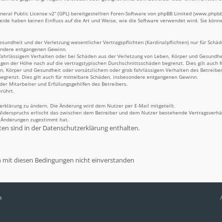
eral Public License v2
“ (GPL) bereitgestellten Foren-Software von phpBB Limited (
www.phpb
Beide haben keinen Einfluss auf die Art und Weise, wie die Software verwendet wird. Sie kö
undheit und der Verletzung wesentlicher Vertragspflichten (Kardinalpflichten) nur für Schäde
sondere entgangenen Gewinn.
fahrlässigem Verhalten oder bei Schäden aus der Verletzung von Leben, Körper und Gesundheit
igen der Höhe nach auf die vertragstypischen Durchschnittsschäden begrenzt. Dies gilt auch
n, Körper und Gesundheit oder vorsätzlichem oder grob fahrlässigem Verhalten des Betreiber
egrenzt. Dies gilt auch für mittelbare Schäden, insbesondere entgangenen Gewinn.
er Mitarbeiter und Erfüllungsgehilfen des Betreibers.
rührt.
erklärung zu ändern. Die Änderung wird dem Nutzer per E-Mail mitgeteilt.
Widerspruchs erlischt das zwischen dem Betreiber und dem Nutzer bestehende Vertragsverhält
n Änderungen zugestimmt hat.
n sind in der Datenschutzerklärung enthalten.
n