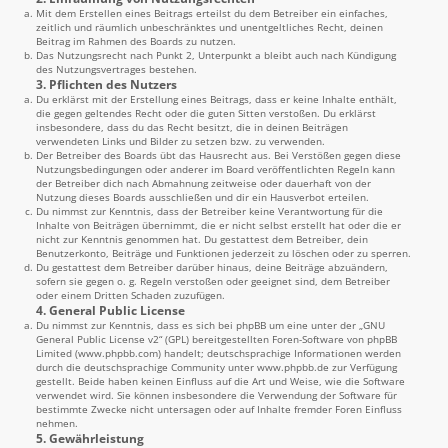
Mit dem Erstellen eines Beitrags erteilst du dem Betreiber ein einfaches,
zeitlich und räumlich unbeschränktes und unentgeltliches Recht, deinen
Beitrag im Rahmen des Boards zu nutzen.
Das Nutzungsrecht nach Punkt 2, Unterpunkt a bleibt auch nach Kündigung
des Nutzungsvertrages bestehen.
3. Pflichten des Nutzers
Du erklärst mit der Erstellung eines Beitrags, dass er keine Inhalte enthält,
die gegen geltendes Recht oder die guten Sitten verstoßen. Du erklärst
insbesondere, dass du das Recht besitzt, die in deinen Beiträgen
verwendeten Links und Bilder zu setzen bzw. zu verwenden.
Der Betreiber des Boards übt das Hausrecht aus. Bei Verstößen gegen diese
Nutzungsbedingungen oder anderer im Board veröffentlichten Regeln kann
der Betreiber dich nach Abmahnung zeitweise oder dauerhaft von der
Nutzung dieses Boards ausschließen und dir ein Hausverbot erteilen.
Du nimmst zur Kenntnis, dass der Betreiber keine Verantwortung für die
Inhalte von Beiträgen übernimmt, die er nicht selbst erstellt hat oder die er
nicht zur Kenntnis genommen hat. Du gestattest dem Betreiber, dein
Benutzerkonto, Beiträge und Funktionen jederzeit zu löschen oder zu sperren.
Du gestattest dem Betreiber darüber hinaus, deine Beiträge abzuändern,
sofern sie gegen o. g. Regeln verstoßen oder geeignet sind, dem Betreiber
oder einem Dritten Schaden zuzufügen.
4. General Public License
Du nimmst zur Kenntnis, dass es sich bei phpBB um eine unter der „
GNU
General Public License v2
“ (GPL) bereitgestellten Foren-Software von phpBB
Limited (
www.phpbb.com
) handelt; deutschsprachige Informationen werden
durch die deutschsprachige Community unter
www.phpbb.de
zur Verfügung
gestellt. Beide haben keinen Einfluss auf die Art und Weise, wie die Software
verwendet wird. Sie können insbesondere die Verwendung der Software für
bestimmte Zwecke nicht untersagen oder auf Inhalte fremder Foren Einfluss
nehmen.
5. Gewährleistung