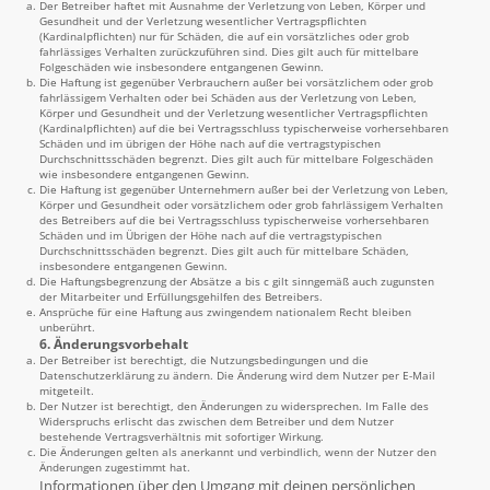
Der Betreiber haftet mit Ausnahme der Verletzung von Leben, Körper und
Gesundheit und der Verletzung wesentlicher Vertragspflichten
(Kardinalpflichten) nur für Schäden, die auf ein vorsätzliches oder grob
fahrlässiges Verhalten zurückzuführen sind. Dies gilt auch für mittelbare
Folgeschäden wie insbesondere entgangenen Gewinn.
Die Haftung ist gegenüber Verbrauchern außer bei vorsätzlichem oder grob
fahrlässigem Verhalten oder bei Schäden aus der Verletzung von Leben,
Körper und Gesundheit und der Verletzung wesentlicher Vertragspflichten
(Kardinalpflichten) auf die bei Vertragsschluss typischerweise vorhersehbaren
Schäden und im übrigen der Höhe nach auf die vertragstypischen
Durchschnittsschäden begrenzt. Dies gilt auch für mittelbare Folgeschäden
wie insbesondere entgangenen Gewinn.
Die Haftung ist gegenüber Unternehmern außer bei der Verletzung von Leben,
Körper und Gesundheit oder vorsätzlichem oder grob fahrlässigem Verhalten
des Betreibers auf die bei Vertragsschluss typischerweise vorhersehbaren
Schäden und im Übrigen der Höhe nach auf die vertragstypischen
Durchschnittsschäden begrenzt. Dies gilt auch für mittelbare Schäden,
insbesondere entgangenen Gewinn.
Die Haftungsbegrenzung der Absätze a bis c gilt sinngemäß auch zugunsten
der Mitarbeiter und Erfüllungsgehilfen des Betreibers.
Ansprüche für eine Haftung aus zwingendem nationalem Recht bleiben
unberührt.
6. Änderungsvorbehalt
Der Betreiber ist berechtigt, die Nutzungsbedingungen und die
Datenschutzerklärung zu ändern. Die Änderung wird dem Nutzer per E-Mail
mitgeteilt.
Der Nutzer ist berechtigt, den Änderungen zu widersprechen. Im Falle des
Widerspruchs erlischt das zwischen dem Betreiber und dem Nutzer
bestehende Vertragsverhältnis mit sofortiger Wirkung.
Die Änderungen gelten als anerkannt und verbindlich, wenn der Nutzer den
Änderungen zugestimmt hat.
Informationen über den Umgang mit deinen persönlichen