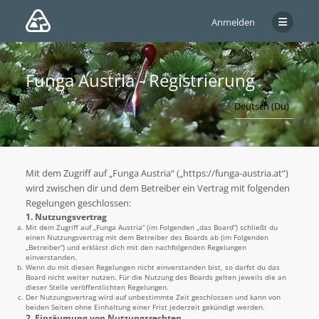
Anmelden
Funga Austria - Registrierung
Mit dem Zugriff auf „Funga Austria“ („https://funga-austria.at“)
wird zwischen dir und dem Betreiber ein Vertrag mit folgenden
Regelungen geschlossen:
1. Nutzungsvertrag
Mit dem Zugriff auf „Funga Austria“ (im Folgenden „das Board“) schließt du
einen Nutzungsvertrag mit dem Betreiber des Boards ab (im Folgenden
„Betreiber“) und erklärst dich mit den nachfolgenden Regelungen
einverstanden.
Wenn du mit diesen Regelungen nicht einverstanden bist, so darfst du das
Board nicht weiter nutzen. Für die Nutzung des Boards gelten jeweils die an
dieser Stelle veröffentlichten Regelungen.
Der Nutzungsvertrag wird auf unbestimmte Zeit geschlossen und kann von
beiden Seiten ohne Einhaltung einer Frist jederzeit gekündigt werden.
2. Einräumung von Nutzungsrechten