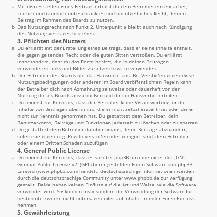
Mit dem Erstellen eines Beitrags erteilst du dem Betreiber ein einfaches,
zeitlich und räumlich unbeschränktes und unentgeltliches Recht, deinen
Beitrag im Rahmen des Boards zu nutzen.
Das Nutzungsrecht nach Punkt 2, Unterpunkt a bleibt auch nach Kündigung
des Nutzungsvertrages bestehen.
3. Pflichten des Nutzers
Du erklärst mit der Erstellung eines Beitrags, dass er keine Inhalte enthält,
die gegen geltendes Recht oder die guten Sitten verstoßen. Du erklärst
insbesondere, dass du das Recht besitzt, die in deinen Beiträgen
verwendeten Links und Bilder zu setzen bzw. zu verwenden.
Der Betreiber des Boards übt das Hausrecht aus. Bei Verstößen gegen diese
Nutzungsbedingungen oder anderer im Board veröffentlichten Regeln kann
der Betreiber dich nach Abmahnung zeitweise oder dauerhaft von der
Nutzung dieses Boards ausschließen und dir ein Hausverbot erteilen.
Du nimmst zur Kenntnis, dass der Betreiber keine Verantwortung für die
Inhalte von Beiträgen übernimmt, die er nicht selbst erstellt hat oder die er
nicht zur Kenntnis genommen hat. Du gestattest dem Betreiber, dein
Benutzerkonto, Beiträge und Funktionen jederzeit zu löschen oder zu sperren.
Du gestattest dem Betreiber darüber hinaus, deine Beiträge abzuändern,
sofern sie gegen o. g. Regeln verstoßen oder geeignet sind, dem Betreiber
oder einem Dritten Schaden zuzufügen.
4. General Public License
Du nimmst zur Kenntnis, dass es sich bei phpBB um eine unter der „
GNU
General Public License v2
“ (GPL) bereitgestellten Foren-Software von phpBB
Limited (
www.phpbb.com
) handelt; deutschsprachige Informationen werden
durch die deutschsprachige Community unter
www.phpbb.de
zur Verfügung
gestellt. Beide haben keinen Einfluss auf die Art und Weise, wie die Software
verwendet wird. Sie können insbesondere die Verwendung der Software für
bestimmte Zwecke nicht untersagen oder auf Inhalte fremder Foren Einfluss
nehmen.
5. Gewährleistung