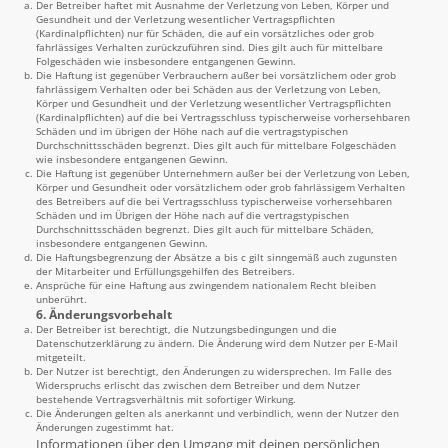
Der Betreiber haftet mit Ausnahme der Verletzung von Leben, Körper und
Gesundheit und der Verletzung wesentlicher Vertragspflichten
(Kardinalpflichten) nur für Schäden, die auf ein vorsätzliches oder grob
fahrlässiges Verhalten zurückzuführen sind. Dies gilt auch für mittelbare
Folgeschäden wie insbesondere entgangenen Gewinn.
Die Haftung ist gegenüber Verbrauchern außer bei vorsätzlichem oder grob
fahrlässigem Verhalten oder bei Schäden aus der Verletzung von Leben,
Körper und Gesundheit und der Verletzung wesentlicher Vertragspflichten
(Kardinalpflichten) auf die bei Vertragsschluss typischerweise vorhersehbaren
Schäden und im übrigen der Höhe nach auf die vertragstypischen
Durchschnittsschäden begrenzt. Dies gilt auch für mittelbare Folgeschäden
wie insbesondere entgangenen Gewinn.
Die Haftung ist gegenüber Unternehmern außer bei der Verletzung von Leben,
Körper und Gesundheit oder vorsätzlichem oder grob fahrlässigem Verhalten
des Betreibers auf die bei Vertragsschluss typischerweise vorhersehbaren
Schäden und im Übrigen der Höhe nach auf die vertragstypischen
Durchschnittsschäden begrenzt. Dies gilt auch für mittelbare Schäden,
insbesondere entgangenen Gewinn.
Die Haftungsbegrenzung der Absätze a bis c gilt sinngemäß auch zugunsten
der Mitarbeiter und Erfüllungsgehilfen des Betreibers.
Ansprüche für eine Haftung aus zwingendem nationalem Recht bleiben
unberührt.
6. Änderungsvorbehalt
Der Betreiber ist berechtigt, die Nutzungsbedingungen und die
Datenschutzerklärung zu ändern. Die Änderung wird dem Nutzer per E-Mail
mitgeteilt.
Der Nutzer ist berechtigt, den Änderungen zu widersprechen. Im Falle des
Widerspruchs erlischt das zwischen dem Betreiber und dem Nutzer
bestehende Vertragsverhältnis mit sofortiger Wirkung.
Die Änderungen gelten als anerkannt und verbindlich, wenn der Nutzer den
Änderungen zugestimmt hat.
Informationen über den Umgang mit deinen persönlichen