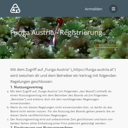
Anmelden
Funga Austria - Registrierung
Mit dem Zugriff auf „Funga Austria“ („https://funga-austria.at“)
wird zwischen dir und dem Betreiber ein Vertrag mit folgenden
Regelungen geschlossen:
1. Nutzungsvertrag
Mit dem Zugriff auf „Funga Austria“ (im Folgenden „das Board“) schließt du
einen Nutzungsvertrag mit dem Betreiber des Boards ab (im Folgenden
„Betreiber“) und erklärst dich mit den nachfolgenden Regelungen
einverstanden.
Wenn du mit diesen Regelungen nicht einverstanden bist, so darfst du das
Board nicht weiter nutzen. Für die Nutzung des Boards gelten jeweils die an
dieser Stelle veröffentlichten Regelungen.
Der Nutzungsvertrag wird auf unbestimmte Zeit geschlossen und kann von
beiden Seiten ohne Einhaltung einer Frist jederzeit gekündigt werden.
2. Einräumung von Nutzungsrechten