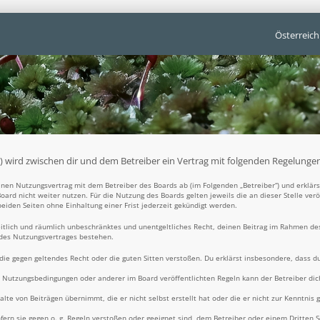
Österreich
t“) wird zwischen dir und dem Betreiber ein Vertrag mit folgenden Regelunge
 einen Nutzungsvertrag mit dem Betreiber des Boards ab (im Folgenden „Betreiber“) und erklä
oard nicht weiter nutzen. Für die Nutzung des Boards gelten jeweils die an dieser Stelle ver
iden Seiten ohne Einhaltung einer Frist jederzeit gekündigt werden.
zeitlich und räumlich unbeschränktes und unentgeltliches Recht, deinen Beitrag im Rahmen de
 des Nutzungsvertrages bestehen.
t, die gegen geltendes Recht oder die guten Sitten verstoßen. Du erklärst insbesondere, dass d
e Nutzungsbedingungen oder anderer im Board veröffentlichten Regeln kann der Betreiber d
alte von Beiträgen übernimmt, die er nicht selbst erstellt hat oder die er nicht zur Kenntni
fern sie gegen o. g. Regeln verstoßen oder geeignet sind, dem Betreiber oder einem Dritten 