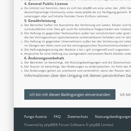
4. General Public License
Du nimmst zur Kenntnis, dass es sich bei phpBB um eine unter der „
GNU Gen
deutschsprachige Community unter
www.phpbb.de
zur Verfügung gestellt. 
untersagen oder auf Inhalte fremder Foren Einfluss nehmen.
5. Gewährleistung
Der Betreiber haftet mit Ausnahme der Verletzung von Leben, Körper und Ges
zurückzuführen sind. Dies gilt auch für mittelbare Folgeschäden wie insbe
Die Haftung ist gegenüber Verbrauchern außer bei vorsätzlichem oder grob 
die bei Vertragsschluss typischerweise vorhersehbaren Schäden und im übr
Die Haftung ist gegenüber Unternehmern außer bei der Verletzung von Lebe
im Übrigen der Höhe nach auf die vertragstypischen Durchschnittsschäden b
Die Haftungsbegrenzung der Absätze a bis c gilt sinngemäß auch zugunsten d
Ansprüche für eine Haftung aus zwingendem nationalem Recht bleiben unbe
6. Änderungsvorbehalt
Der Betreiber ist berechtigt, die Nutzungsbedingungen und die Datenschutz
Der Nutzer ist berechtigt, den Änderungen zu widersprechen. Im Falle des 
Die Änderungen gelten als anerkannt und verbindlich, wenn der Nutzer de
Informationen über den Umgang mit deinen persönlichen Date
Funga Austria
FAQ
Datenschutz
Nutzungsbedingunge
Powered by
phpBB
® Forum Software © phpBB Limited