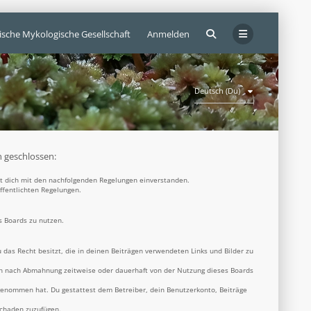
ische Mykologische Gesellschaft
Anmelden
Deutsch (Du)
n geschlossen:
rst dich mit den nachfolgenden Regelungen einverstanden.
öffentlichten Regelungen.
s Boards zu nutzen.
u das Recht besitzt, die in deinen Beiträgen verwendeten Links und Bilder zu
ich nach Abmahnung zeitweise oder dauerhaft von der Nutzung dieses Boards
s genommen hat. Du gestattest dem Betreiber, dein Benutzerkonto, Beiträge
Schaden zuzufügen.