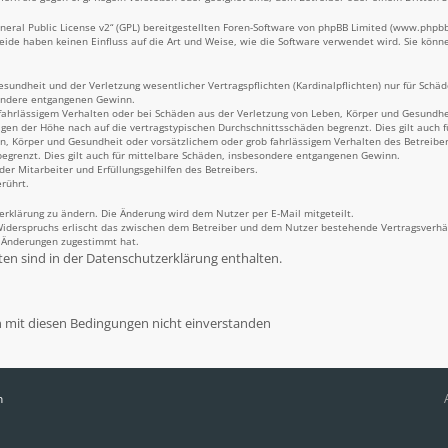
eral Public License v2
“ (GPL) bereitgestellten Foren-Software von phpBB Limited (
www.phpb
Beide haben keinen Einfluss auf die Art und Weise, wie die Software verwendet wird. Sie kö
undheit und der Verletzung wesentlicher Vertragspflichten (Kardinalpflichten) nur für Schäde
sondere entgangenen Gewinn.
fahrlässigem Verhalten oder bei Schäden aus der Verletzung von Leben, Körper und Gesundheit
igen der Höhe nach auf die vertragstypischen Durchschnittsschäden begrenzt. Dies gilt auch
n, Körper und Gesundheit oder vorsätzlichem oder grob fahrlässigem Verhalten des Betreiber
egrenzt. Dies gilt auch für mittelbare Schäden, insbesondere entgangenen Gewinn.
er Mitarbeiter und Erfüllungsgehilfen des Betreibers.
rührt.
erklärung zu ändern. Die Änderung wird dem Nutzer per E-Mail mitgeteilt.
Widerspruchs erlischt das zwischen dem Betreiber und dem Nutzer bestehende Vertragsverhält
n Änderungen zugestimmt hat.
n sind in der Datenschutzerklärung enthalten.
n