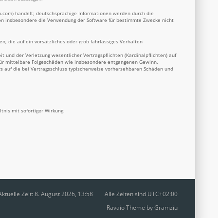
b.com
) handelt; deutschsprachige Informationen werden durch die
nnen insbesondere die Verwendung der Software für bestimmte Zwecke nicht
n, die auf ein vorsätzliches oder grob fahrlässiges Verhalten
 und der Verletzung wesentlicher Vertragspflichten (Kardinalpflichten) auf
 für mittelbare Folgeschäden wie insbesondere entgangenen Gewinn.
s auf die bei Vertragsschluss typischerweise vorhersehbaren Schäden und
nis mit sofortiger Wirkung.
Aktuelle Zeit: 8. August 2026, 13:58
Alle Zeiten sind
UTC+02:00
Ravaio Theme by
Gramziu