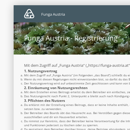
Funga Austria
Funga Austria - Registrierung
Mit dem Zugriff auf „Funga Austria“ („https://funga-austria.a
1. Nutzungsvertrag
Mit dem Zugriff auf „Funga Austria“ (im Folgenden „das Board“) schließt du
Wenn du mit diesen Regelungen nicht einverstanden bist, so darfst du das B
Der Nutzungsvertrag wird auf unbestimmte Zeit geschlossen und kann von be
2. Einräumung von Nutzungsrechten
Mit dem Erstellen eines Beitrags erteilst du dem Betreiber ein einfaches, 
Das Nutzungsrecht nach Punkt 2, Unterpunkt a bleibt auch nach Kündigung
3. Pflichten des Nutzers
Du erklärst mit der Erstellung eines Beitrags, dass er keine Inhalte enthäl
setzen bzw. zu verwenden.
Der Betreiber des Boards übt das Hausrecht aus. Bei Verstößen gegen dies
ausschließen und dir ein Hausverbot erteilen.
Du nimmst zur Kenntnis, dass der Betreiber keine Verantwortung für die Inh
und Funktionen jederzeit zu löschen oder zu sperren.
Du gestattest dem Betreiber darüber hinaus, deine Beiträge abzuändern, so