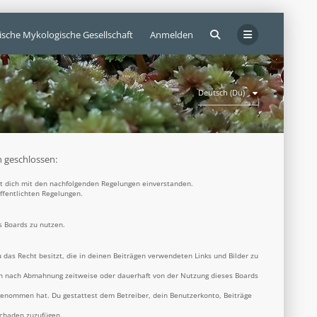
ische Mykologische Gesellschaft
Anmelden
Deutsch (Du)
n geschlossen:
rst dich mit den nachfolgenden Regelungen einverstanden.
öffentlichten Regelungen.
s Boards zu nutzen.
u das Recht besitzt, die in deinen Beiträgen verwendeten Links und Bilder zu
ich nach Abmahnung zeitweise oder dauerhaft von der Nutzung dieses Boards
s genommen hat. Du gestattest dem Betreiber, dein Benutzerkonto, Beiträge
Schaden zuzufügen.