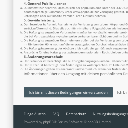
4. General Public License
Du nimmst zur Kenntnis, dass es sich bei phpBB um eine unter der „
GNU Gen
deutschsprachige Community unter
www.phpbb.de
zur Verfügung gestellt. 
untersagen oder auf Inhalte fremder Foren Einfluss nehmen.
5. Gewährleistung
Der Betreiber haftet mit Ausnahme der Verletzung von Leben, Körper und Ges
zurückzuführen sind. Dies gilt auch für mittelbare Folgeschäden wie insbe
Die Haftung ist gegenüber Verbrauchern außer bei vorsätzlichem oder grob 
die bei Vertragsschluss typischerweise vorhersehbaren Schäden und im übr
Die Haftung ist gegenüber Unternehmern außer bei der Verletzung von Lebe
im Übrigen der Höhe nach auf die vertragstypischen Durchschnittsschäden b
Die Haftungsbegrenzung der Absätze a bis c gilt sinngemäß auch zugunsten d
Ansprüche für eine Haftung aus zwingendem nationalem Recht bleiben unbe
6. Änderungsvorbehalt
Der Betreiber ist berechtigt, die Nutzungsbedingungen und die Datenschutz
Der Nutzer ist berechtigt, den Änderungen zu widersprechen. Im Falle des 
Die Änderungen gelten als anerkannt und verbindlich, wenn der Nutzer de
Informationen über den Umgang mit deinen persönlichen Date
Funga Austria
FAQ
Datenschutz
Nutzungsbedingunge
Powered by
phpBB
® Forum Software © phpBB Limited