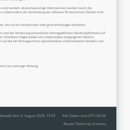
b.com
) handelt; deutschsprachige Informationen werden durch die
nnen insbesondere die Verwendung der Software für bestimmte Zwecke nicht
n, die auf ein vorsätzliches oder grob fahrlässiges Verhalten
 und der Verletzung wesentlicher Vertragspflichten (Kardinalpflichten) auf
 für mittelbare Folgeschäden wie insbesondere entgangenen Gewinn.
s auf die bei Vertragsschluss typischerweise vorhersehbaren Schäden und
nis mit sofortiger Wirkung.
Aktuelle Zeit: 9. August 2026, 15:55
Alle Zeiten sind
UTC+02:00
Ravaio Theme by
Gramziu