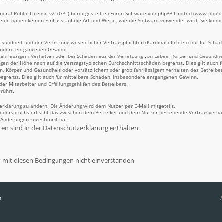
eral Public License v2
“ (GPL) bereitgestellten Foren-Software von phpBB Limited (
www.phpb
Beide haben keinen Einfluss auf die Art und Weise, wie die Software verwendet wird. Sie kö
undheit und der Verletzung wesentlicher Vertragspflichten (Kardinalpflichten) nur für Schäde
sondere entgangenen Gewinn.
fahrlässigem Verhalten oder bei Schäden aus der Verletzung von Leben, Körper und Gesundheit
igen der Höhe nach auf die vertragstypischen Durchschnittsschäden begrenzt. Dies gilt auch
n, Körper und Gesundheit oder vorsätzlichem oder grob fahrlässigem Verhalten des Betreiber
egrenzt. Dies gilt auch für mittelbare Schäden, insbesondere entgangenen Gewinn.
er Mitarbeiter und Erfüllungsgehilfen des Betreibers.
rührt.
erklärung zu ändern. Die Änderung wird dem Nutzer per E-Mail mitgeteilt.
Widerspruchs erlischt das zwischen dem Betreiber und dem Nutzer bestehende Vertragsverhält
n Änderungen zugestimmt hat.
n sind in der Datenschutzerklärung enthalten.
n