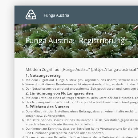
Funga Austria
Funga Austria - Registrierung
Mit dem Zugriff auf „Funga Austria“ („https://funga-austria.a
1. Nutzungsvertrag
Mit dem Zugriff auf „Funga Austria“ (im Folgenden „das Board“) schließt du
Wenn du mit diesen Regelungen nicht einverstanden bist, so darfst du das B
Der Nutzungsvertrag wird auf unbestimmte Zeit geschlossen und kann von be
2. Einräumung von Nutzungsrechten
Mit dem Erstellen eines Beitrags erteilst du dem Betreiber ein einfaches, 
Das Nutzungsrecht nach Punkt 2, Unterpunkt a bleibt auch nach Kündigung
3. Pflichten des Nutzers
Du erklärst mit der Erstellung eines Beitrags, dass er keine Inhalte enthäl
setzen bzw. zu verwenden.
Der Betreiber des Boards übt das Hausrecht aus. Bei Verstößen gegen dies
ausschließen und dir ein Hausverbot erteilen.
Du nimmst zur Kenntnis, dass der Betreiber keine Verantwortung für die Inh
und Funktionen jederzeit zu löschen oder zu sperren.
Du gestattest dem Betreiber darüber hinaus, deine Beiträge abzuändern, so