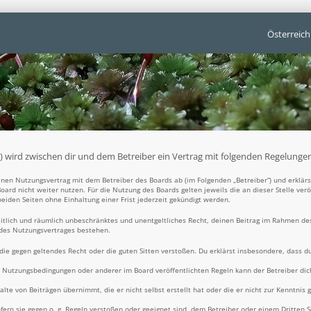
Österreich
t“) wird zwischen dir und dem Betreiber ein Vertrag mit folgenden Regelunge
 einen Nutzungsvertrag mit dem Betreiber des Boards ab (im Folgenden „Betreiber“) und erklä
oard nicht weiter nutzen. Für die Nutzung des Boards gelten jeweils die an dieser Stelle ver
iden Seiten ohne Einhaltung einer Frist jederzeit gekündigt werden.
zeitlich und räumlich unbeschränktes und unentgeltliches Recht, deinen Beitrag im Rahmen de
 des Nutzungsvertrages bestehen.
t, die gegen geltendes Recht oder die guten Sitten verstoßen. Du erklärst insbesondere, dass d
e Nutzungsbedingungen oder anderer im Board veröffentlichten Regeln kann der Betreiber d
alte von Beiträgen übernimmt, die er nicht selbst erstellt hat oder die er nicht zur Kenntni
fern sie gegen o. g. Regeln verstoßen oder geeignet sind, dem Betreiber oder einem Dritten 