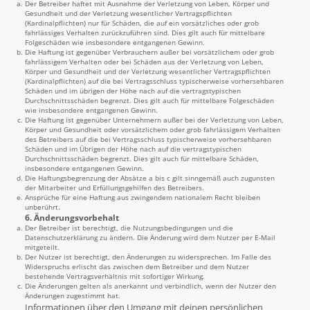
Der Betreiber haftet mit Ausnahme der Verletzung von Leben, Körper und
Gesundheit und der Verletzung wesentlicher Vertragspflichten
(Kardinalpflichten) nur für Schäden, die auf ein vorsätzliches oder grob
fahrlässiges Verhalten zurückzuführen sind. Dies gilt auch für mittelbare
Folgeschäden wie insbesondere entgangenen Gewinn.
Die Haftung ist gegenüber Verbrauchern außer bei vorsätzlichem oder grob
fahrlässigem Verhalten oder bei Schäden aus der Verletzung von Leben,
Körper und Gesundheit und der Verletzung wesentlicher Vertragspflichten
(Kardinalpflichten) auf die bei Vertragsschluss typischerweise vorhersehbaren
Schäden und im übrigen der Höhe nach auf die vertragstypischen
Durchschnittsschäden begrenzt. Dies gilt auch für mittelbare Folgeschäden
wie insbesondere entgangenen Gewinn.
Die Haftung ist gegenüber Unternehmern außer bei der Verletzung von Leben,
Körper und Gesundheit oder vorsätzlichem oder grob fahrlässigem Verhalten
des Betreibers auf die bei Vertragsschluss typischerweise vorhersehbaren
Schäden und im Übrigen der Höhe nach auf die vertragstypischen
Durchschnittsschäden begrenzt. Dies gilt auch für mittelbare Schäden,
insbesondere entgangenen Gewinn.
Die Haftungsbegrenzung der Absätze a bis c gilt sinngemäß auch zugunsten
der Mitarbeiter und Erfüllungsgehilfen des Betreibers.
Ansprüche für eine Haftung aus zwingendem nationalem Recht bleiben
unberührt.
6. Änderungsvorbehalt
Der Betreiber ist berechtigt, die Nutzungsbedingungen und die
Datenschutzerklärung zu ändern. Die Änderung wird dem Nutzer per E-Mail
mitgeteilt.
Der Nutzer ist berechtigt, den Änderungen zu widersprechen. Im Falle des
Widerspruchs erlischt das zwischen dem Betreiber und dem Nutzer
bestehende Vertragsverhältnis mit sofortiger Wirkung.
Die Änderungen gelten als anerkannt und verbindlich, wenn der Nutzer den
Änderungen zugestimmt hat.
Informationen über den Umgang mit deinen persönlichen