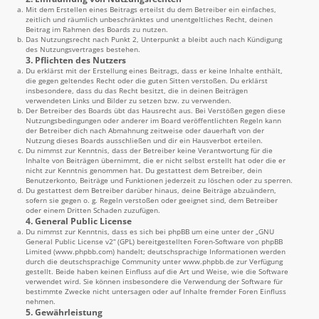
Mit dem Erstellen eines Beitrags erteilst du dem Betreiber ein einfaches,
zeitlich und räumlich unbeschränktes und unentgeltliches Recht, deinen
Beitrag im Rahmen des Boards zu nutzen.
Das Nutzungsrecht nach Punkt 2, Unterpunkt a bleibt auch nach Kündigung
des Nutzungsvertrages bestehen.
3. Pflichten des Nutzers
Du erklärst mit der Erstellung eines Beitrags, dass er keine Inhalte enthält,
die gegen geltendes Recht oder die guten Sitten verstoßen. Du erklärst
insbesondere, dass du das Recht besitzt, die in deinen Beiträgen
verwendeten Links und Bilder zu setzen bzw. zu verwenden.
Der Betreiber des Boards übt das Hausrecht aus. Bei Verstößen gegen diese
Nutzungsbedingungen oder anderer im Board veröffentlichten Regeln kann
der Betreiber dich nach Abmahnung zeitweise oder dauerhaft von der
Nutzung dieses Boards ausschließen und dir ein Hausverbot erteilen.
Du nimmst zur Kenntnis, dass der Betreiber keine Verantwortung für die
Inhalte von Beiträgen übernimmt, die er nicht selbst erstellt hat oder die er
nicht zur Kenntnis genommen hat. Du gestattest dem Betreiber, dein
Benutzerkonto, Beiträge und Funktionen jederzeit zu löschen oder zu sperren.
Du gestattest dem Betreiber darüber hinaus, deine Beiträge abzuändern,
sofern sie gegen o. g. Regeln verstoßen oder geeignet sind, dem Betreiber
oder einem Dritten Schaden zuzufügen.
4. General Public License
Du nimmst zur Kenntnis, dass es sich bei phpBB um eine unter der „
GNU
General Public License v2
“ (GPL) bereitgestellten Foren-Software von phpBB
Limited (
www.phpbb.com
) handelt; deutschsprachige Informationen werden
durch die deutschsprachige Community unter
www.phpbb.de
zur Verfügung
gestellt. Beide haben keinen Einfluss auf die Art und Weise, wie die Software
verwendet wird. Sie können insbesondere die Verwendung der Software für
bestimmte Zwecke nicht untersagen oder auf Inhalte fremder Foren Einfluss
nehmen.
5. Gewährleistung