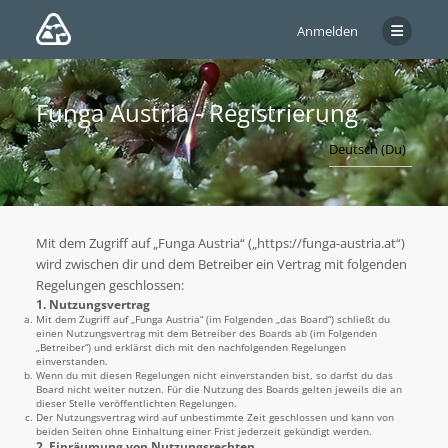
Anmelden
Funga Austria - Registrierung
Mit dem Zugriff auf „Funga Austria“ („https://funga-austria.at“)
wird zwischen dir und dem Betreiber ein Vertrag mit folgenden
Regelungen geschlossen:
1. Nutzungsvertrag
Mit dem Zugriff auf „Funga Austria“ (im Folgenden „das Board“) schließt du
einen Nutzungsvertrag mit dem Betreiber des Boards ab (im Folgenden
„Betreiber“) und erklärst dich mit den nachfolgenden Regelungen
einverstanden.
Wenn du mit diesen Regelungen nicht einverstanden bist, so darfst du das
Board nicht weiter nutzen. Für die Nutzung des Boards gelten jeweils die an
dieser Stelle veröffentlichten Regelungen.
Der Nutzungsvertrag wird auf unbestimmte Zeit geschlossen und kann von
beiden Seiten ohne Einhaltung einer Frist jederzeit gekündigt werden.
2. Einräumung von Nutzungsrechten