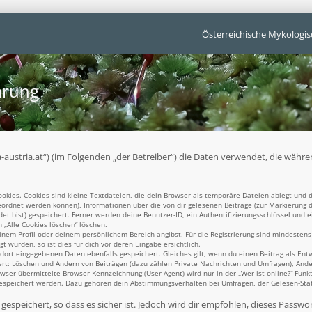
Österreichische Mykologis
ärung
unga-austria.at“) (im Folgenden „der Betreiber“) die Daten verwendet, die w
kies. Cookies sind kleine Textdateien, die dein Browser als temporäre Dateien ablegt und d
ugeordnet werden können), Informationen über die von dir gelesenen Beiträge (zur Markierung 
t bist) gespeichert. Ferner werden deine Benutzer-ID, ein Authentifizierungsschlüssel und 
n „Alle Cookies löschen“ löschen.
einem Profil oder deinem persönlichem Bereich angibst. Für die Registrierung sind mindesten
 wurden, so ist dies für dich vor deren Eingabe ersichtlich.
 dort eingegebenen Daten ebenfalls gespeichert. Gleiches gilt, wenn du einen Beitrag als Ent
ert: Löschen und Ändern von Beiträgen (dazu zählen Private Nachrichten und Umfragen), Ände
er übermittelte Browser-Kennzeichnung (User Agent) wird nur in der „Wer ist online?“-Funkt
gespeichert werden. Dazu gehören dein Abstimmungsverhalten bei Umfragen, der Gelesen-Statu
espeichert, so dass es sicher ist. Jedoch wird dir empfohlen, dieses Passwo