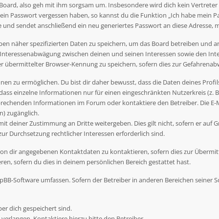
Board, also geh mit ihm sorgsam um. Insbesondere wird dich kein Vertreter 
dein Passwort vergessen haben, so kannst du die Funktion „Ich habe mein P
nd sendet anschließend ein neu generiertes Passwort an diese Adresse, m
ben näher spezifizierten Daten zu speichern, um das Board betreiben und 
r Interessenabwägung zwischen deinen und seinen Interessen sowie den Inte
übermittelter Browser-Kennung zu speichern, sofern dies zur Gefahrenabwe
en zu ermöglichen. Du bist dir daher bewusst, dass die Daten deines Profils 
dass einzelne Informationen nur für einen eingeschränkten Nutzerkreis (z. B.
rechenden Informationen im Forum oder kontaktiere den Betreiber. Die E-Ma
) zugänglich.
t deiner Zustimmung an Dritte weitergeben. Dies gilt nicht, sofern er auf G
zur Durchsetzung rechtlicher Interessen erforderlich sind.
on dir angegebenen Kontaktdaten zu kontaktieren, sofern dies zur Übermittl
en, sofern du dies in deinem persönlichen Bereich gestattet hast.
 phpBB-Software umfassen. Sofern der Betreiber in anderen Bereichen seiner
ber dich gespeichert sind.
verlangen. Kontaktiere hierzu bitte den Betreiber.