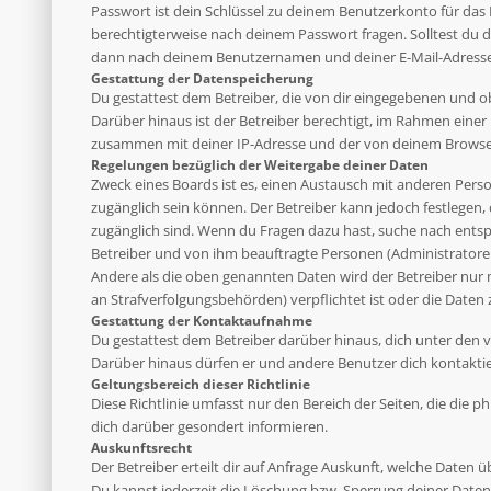
Passwort ist dein Schlüssel zu deinem Benutzerkonto für das 
berechtigterweise nach deinem Passwort fragen. Solltest du 
dann nach deinem Benutzernamen und deiner E-Mail-Adresse u
Gestattung der Datenspeicherung
Du gestattest dem Betreiber, die von dir eingegebenen und o
Darüber hinaus ist der Betreiber berechtigt, im Rahmen eine
zusammen mit deiner IP-Adresse und der von deinem Browser 
Regelungen bezüglich der Weitergabe deiner Daten
Zweck eines Boards ist es, einen Austausch mit anderen Person
zugänglich sein können. Der Betreiber kann jedoch festlegen, 
zugänglich sind. Wenn du Fragen dazu hast, suche nach entsp
Betreiber und von ihm beauftragte Personen (Administratoren
Andere als die oben genannten Daten wird der Betreiber nur mi
an Strafverfolgungsbehörden) verpflichtet ist oder die Daten 
Gestattung der Kontaktaufnahme
Du gestattest dem Betreiber darüber hinaus, dich unter den v
Darüber hinaus dürfen er und andere Benutzer dich kontaktier
Geltungsbereich dieser Richtlinie
Diese Richtlinie umfasst nur den Bereich der Seiten, die die
dich darüber gesondert informieren.
Auskunftsrecht
Der Betreiber erteilt dir auf Anfrage Auskunft, welche Daten ü
Du kannst jederzeit die Löschung bzw. Sperrung deiner Daten 