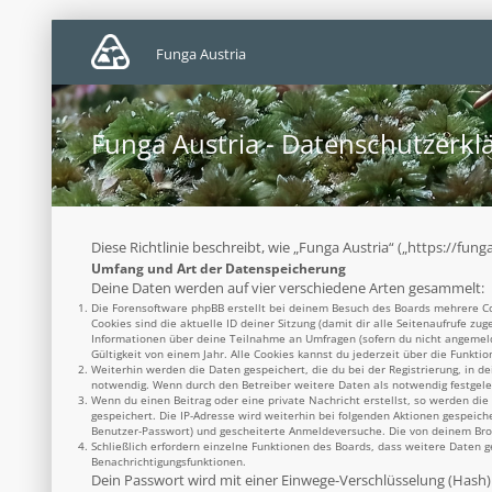
Funga Austria
Funga Austria - Datenschutzerkl
Diese Richtlinie beschreibt, wie „Funga Austria“ („https://f
Umfang und Art der Datenspeicherung
Deine Daten werden auf vier verschiedene Arten gesammelt:
Die Forensoftware phpBB erstellt bei deinem Besuch des Boards mehrere Coo
Cookies sind die aktuelle ID deiner Sitzung (damit dir alle Seitenaufrufe z
Informationen über deine Teilnahme an Umfragen (sofern du nicht angemelde
Gültigkeit von einem Jahr. Alle Cookies kannst du jederzeit über die Funktio
Weiterhin werden die Daten gespeichert, die du bei der Registrierung, in d
notwendig. Wenn durch den Betreiber weitere Daten als notwendig festgelegt
Wenn du einen Beitrag oder eine private Nachricht erstellst, so werden die
gespeichert. Die IP-Adresse wird weiterhin bei folgenden Aktionen gespeich
Benutzer-Passwort) und gescheiterte Anmeldeversuche. Die von deinem Brows
Schließlich erfordern einzelne Funktionen des Boards, dass weitere Daten 
Benachrichtigungsfunktionen.
Dein Passwort wird mit einer Einwege-Verschlüsselung (Hash) g