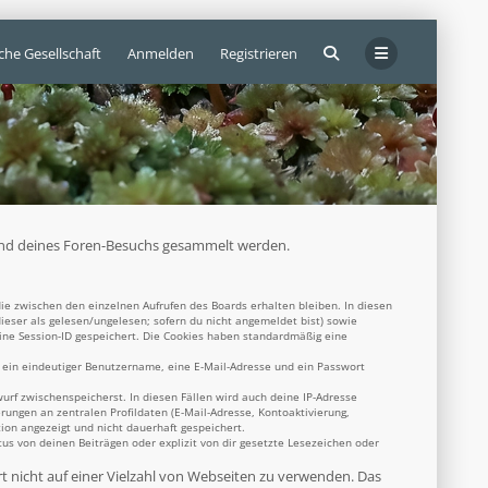
che Gesellschaft
Anmelden
Registrieren
ährend deines Foren-Besuchs gesammelt werden.
ie zwischen den einzelnen Aufrufen des Boards erhalten bleiben. In diesen
dieser als gelesen/ungelesen; sofern du nicht angemeldet bist) sowie
eine Session-ID gespeichert. Die Cookies haben standardmäßig eine
s ein eindeutiger Benutzername, eine E-Mail-Adresse und ein Passwort
wurf zwischenspeicherst. In diesen Fällen wird auch deine IP-Adresse
rungen an zentralen Profildaten (E-Mail-Adresse, Kontoaktivierung,
ion angezeigt und nicht dauerhaft gespeichert.
s von deinen Beiträgen oder explizit von dir gesetzte Lesezeichen oder
rt nicht auf einer Vielzahl von Webseiten zu verwenden. Das