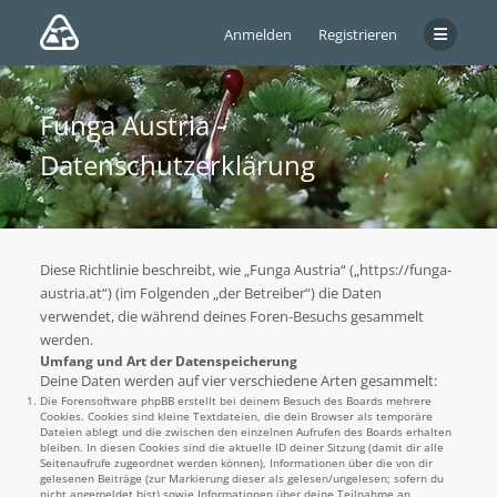
Anmelden
Registrieren
Funga Austria -
Datenschutzerklärung
Diese Richtlinie beschreibt, wie „Funga Austria“ („https://funga-
austria.at“) (im Folgenden „der Betreiber“) die Daten
verwendet, die während deines Foren-Besuchs gesammelt
werden.
Umfang und Art der Datenspeicherung
Deine Daten werden auf vier verschiedene Arten gesammelt:
Die Forensoftware phpBB erstellt bei deinem Besuch des Boards mehrere
Cookies. Cookies sind kleine Textdateien, die dein Browser als temporäre
Dateien ablegt und die zwischen den einzelnen Aufrufen des Boards erhalten
bleiben. In diesen Cookies sind die aktuelle ID deiner Sitzung (damit dir alle
Seitenaufrufe zugeordnet werden können), Informationen über die von dir
gelesenen Beiträge (zur Markierung dieser als gelesen/ungelesen; sofern du
nicht angemeldet bist) sowie Informationen über deine Teilnahme an