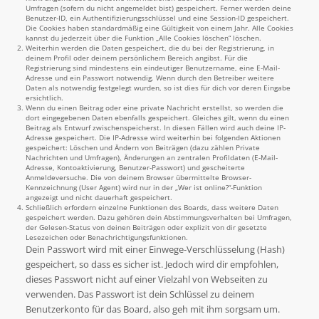
Umfragen (sofern du nicht angemeldet bist) gespeichert. Ferner werden deine
Benutzer-ID, ein Authentifizierungsschlüssel und eine Session-ID gespeichert.
Die Cookies haben standardmäßig eine Gültigkeit von einem Jahr. Alle Cookies
kannst du jederzeit über die Funktion „Alle Cookies löschen“ löschen.
Weiterhin werden die Daten gespeichert, die du bei der Registrierung, in
deinem Profil oder deinem persönlichem Bereich angibst. Für die
Registrierung sind mindestens ein eindeutiger Benutzername, eine E-Mail-
Adresse und ein Passwort notwendig. Wenn durch den Betreiber weitere
Daten als notwendig festgelegt wurden, so ist dies für dich vor deren Eingabe
ersichtlich.
Wenn du einen Beitrag oder eine private Nachricht erstellst, so werden die
dort eingegebenen Daten ebenfalls gespeichert. Gleiches gilt, wenn du einen
Beitrag als Entwurf zwischenspeicherst. In diesen Fällen wird auch deine IP-
Adresse gespeichert. Die IP-Adresse wird weiterhin bei folgenden Aktionen
gespeichert: Löschen und Ändern von Beiträgen (dazu zählen Private
Nachrichten und Umfragen), Änderungen an zentralen Profildaten (E-Mail-
Adresse, Kontoaktivierung, Benutzer-Passwort) und gescheiterte
Anmeldeversuche. Die von deinem Browser übermittelte Browser-
Kennzeichnung (User Agent) wird nur in der „Wer ist online?“-Funktion
angezeigt und nicht dauerhaft gespeichert.
Schließlich erfordern einzelne Funktionen des Boards, dass weitere Daten
gespeichert werden. Dazu gehören dein Abstimmungsverhalten bei Umfragen,
der Gelesen-Status von deinen Beiträgen oder explizit von dir gesetzte
Lesezeichen oder Benachrichtigungsfunktionen.
Dein Passwort wird mit einer Einwege-Verschlüsselung (Hash)
gespeichert, so dass es sicher ist. Jedoch wird dir empfohlen,
dieses Passwort nicht auf einer Vielzahl von Webseiten zu
verwenden. Das Passwort ist dein Schlüssel zu deinem
Benutzerkonto für das Board, also geh mit ihm sorgsam um.