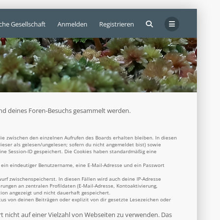
che Gesellschaft
Anmelden
Registrieren
ährend deines Foren-Besuchs gesammelt werden.
ie zwischen den einzelnen Aufrufen des Boards erhalten bleiben. In diesen
dieser als gelesen/ungelesen; sofern du nicht angemeldet bist) sowie
eine Session-ID gespeichert. Die Cookies haben standardmäßig eine
s ein eindeutiger Benutzername, eine E-Mail-Adresse und ein Passwort
wurf zwischenspeicherst. In diesen Fällen wird auch deine IP-Adresse
rungen an zentralen Profildaten (E-Mail-Adresse, Kontoaktivierung,
ion angezeigt und nicht dauerhaft gespeichert.
s von deinen Beiträgen oder explizit von dir gesetzte Lesezeichen oder
rt nicht auf einer Vielzahl von Webseiten zu verwenden. Das