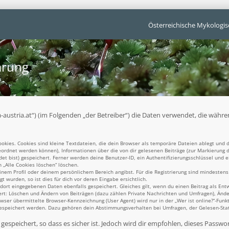
Österreichische Mykologis
ärung
unga-austria.at“) (im Folgenden „der Betreiber“) die Daten verwendet, die w
kies. Cookies sind kleine Textdateien, die dein Browser als temporäre Dateien ablegt und d
ugeordnet werden können), Informationen über die von dir gelesenen Beiträge (zur Markierung 
t bist) gespeichert. Ferner werden deine Benutzer-ID, ein Authentifizierungsschlüssel und 
n „Alle Cookies löschen“ löschen.
einem Profil oder deinem persönlichem Bereich angibst. Für die Registrierung sind mindesten
 wurden, so ist dies für dich vor deren Eingabe ersichtlich.
 dort eingegebenen Daten ebenfalls gespeichert. Gleiches gilt, wenn du einen Beitrag als Ent
ert: Löschen und Ändern von Beiträgen (dazu zählen Private Nachrichten und Umfragen), Ände
er übermittelte Browser-Kennzeichnung (User Agent) wird nur in der „Wer ist online?“-Funkt
gespeichert werden. Dazu gehören dein Abstimmungsverhalten bei Umfragen, der Gelesen-Statu
espeichert, so dass es sicher ist. Jedoch wird dir empfohlen, dieses Passwo