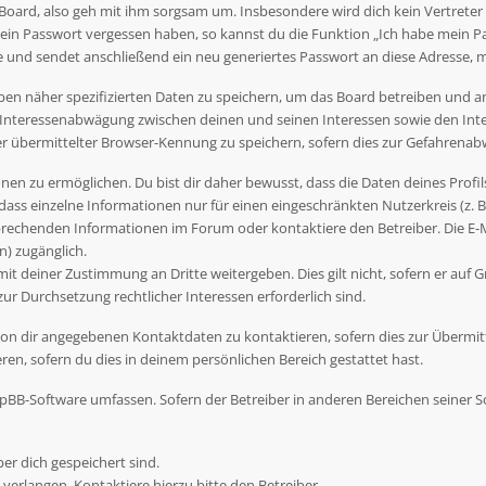
Board, also geh mit ihm sorgsam um. Insbesondere wird dich kein Vertreter 
dein Passwort vergessen haben, so kannst du die Funktion „Ich habe mein P
nd sendet anschließend ein neu generiertes Passwort an diese Adresse, m
ben näher spezifizierten Daten zu speichern, um das Board betreiben und 
r Interessenabwägung zwischen deinen und seinen Interessen sowie den Inte
übermittelter Browser-Kennung zu speichern, sofern dies zur Gefahrenabwe
en zu ermöglichen. Du bist dir daher bewusst, dass die Daten deines Profils 
dass einzelne Informationen nur für einen eingeschränkten Nutzerkreis (z. B.
rechenden Informationen im Forum oder kontaktiere den Betreiber. Die E-Ma
) zugänglich.
t deiner Zustimmung an Dritte weitergeben. Dies gilt nicht, sofern er auf G
zur Durchsetzung rechtlicher Interessen erforderlich sind.
on dir angegebenen Kontaktdaten zu kontaktieren, sofern dies zur Übermittl
en, sofern du dies in deinem persönlichen Bereich gestattet hast.
 phpBB-Software umfassen. Sofern der Betreiber in anderen Bereichen seiner
ber dich gespeichert sind.
verlangen. Kontaktiere hierzu bitte den Betreiber.