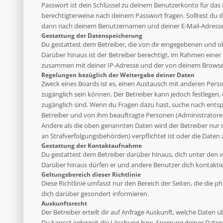
Passwort ist dein Schlüssel zu deinem Benutzerkonto für das 
berechtigterweise nach deinem Passwort fragen. Solltest du 
dann nach deinem Benutzernamen und deiner E-Mail-Adresse u
Gestattung der Datenspeicherung
Du gestattest dem Betreiber, die von dir eingegebenen und o
Darüber hinaus ist der Betreiber berechtigt, im Rahmen eine
zusammen mit deiner IP-Adresse und der von deinem Browser 
Regelungen bezüglich der Weitergabe deiner Daten
Zweck eines Boards ist es, einen Austausch mit anderen Person
zugänglich sein können. Der Betreiber kann jedoch festlegen, 
zugänglich sind. Wenn du Fragen dazu hast, suche nach entsp
Betreiber und von ihm beauftragte Personen (Administratoren
Andere als die oben genannten Daten wird der Betreiber nur mi
an Strafverfolgungsbehörden) verpflichtet ist oder die Daten 
Gestattung der Kontaktaufnahme
Du gestattest dem Betreiber darüber hinaus, dich unter den v
Darüber hinaus dürfen er und andere Benutzer dich kontaktier
Geltungsbereich dieser Richtlinie
Diese Richtlinie umfasst nur den Bereich der Seiten, die die
dich darüber gesondert informieren.
Auskunftsrecht
Der Betreiber erteilt dir auf Anfrage Auskunft, welche Daten ü
Du kannst jederzeit die Löschung bzw. Sperrung deiner Daten 