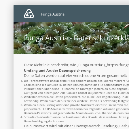
Funga Austria
Funga Austria - Datenschutzerkl
Diese Richtlinie beschreibt, wie „Funga Austria“ („https://f
Umfang und Art der Datenspeicherung
Deine Daten werden auf vier verschiedene Arten gesammelt:
Die Forensoftware phpBB erstellt bei deinem Besuch des Boards mehrere Coo
Cookies sind die aktuelle ID deiner Sitzung (damit dir alle Seitenaufrufe z
Informationen über deine Teilnahme an Umfragen (sofern du nicht angemelde
Gültigkeit von einem Jahr. Alle Cookies kannst du jederzeit über die Funktio
Weiterhin werden die Daten gespeichert, die du bei der Registrierung, in d
notwendig. Wenn durch den Betreiber weitere Daten als notwendig festgelegt
Wenn du einen Beitrag oder eine private Nachricht erstellst, so werden die
gespeichert. Die IP-Adresse wird weiterhin bei folgenden Aktionen gespeich
Benutzer-Passwort) und gescheiterte Anmeldeversuche. Die von deinem Brows
Schließlich erfordern einzelne Funktionen des Boards, dass weitere Daten 
Benachrichtigungsfunktionen.
Dein Passwort wird mit einer Einwege-Verschlüsselung (Hash) g