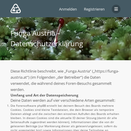
Anmelden
Registrieren
Funga Austria -
Datenschutzerklärung
Diese Richtlinie beschreibt, wie „Funga Austria“ („https://funga-
austria.at“) (im Folgenden „der Betreiber“) die Daten
verwendet, die während deines Foren-Besuchs gesammelt
werden.
Umfang und Art der Datenspeicherung
Deine Daten werden auf vier verschiedene Arten gesammelt:
Die Forensoftware phpBB erstellt bei deinem Besuch des Boards mehrere
Cookies. Cookies sind kleine Textdateien, die dein Browser als temporäre
Dateien ablegt und die zwischen den einzelnen Aufrufen des Boards erhalten
bleiben. In diesen Cookies sind die aktuelle ID deiner Sitzung (damit dir alle
Seitenaufrufe zugeordnet werden können), Informationen über die von dir
gelesenen Beiträge (zur Markierung dieser als gelesen/ungelesen; sofern du
nicht angemeldet bist) sowie Informationen über deine Teilnahme an