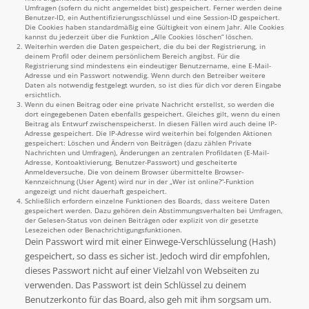
Umfragen (sofern du nicht angemeldet bist) gespeichert. Ferner werden deine
Benutzer-ID, ein Authentifizierungsschlüssel und eine Session-ID gespeichert.
Die Cookies haben standardmäßig eine Gültigkeit von einem Jahr. Alle Cookies
kannst du jederzeit über die Funktion „Alle Cookies löschen“ löschen.
Weiterhin werden die Daten gespeichert, die du bei der Registrierung, in
deinem Profil oder deinem persönlichem Bereich angibst. Für die
Registrierung sind mindestens ein eindeutiger Benutzername, eine E-Mail-
Adresse und ein Passwort notwendig. Wenn durch den Betreiber weitere
Daten als notwendig festgelegt wurden, so ist dies für dich vor deren Eingabe
ersichtlich.
Wenn du einen Beitrag oder eine private Nachricht erstellst, so werden die
dort eingegebenen Daten ebenfalls gespeichert. Gleiches gilt, wenn du einen
Beitrag als Entwurf zwischenspeicherst. In diesen Fällen wird auch deine IP-
Adresse gespeichert. Die IP-Adresse wird weiterhin bei folgenden Aktionen
gespeichert: Löschen und Ändern von Beiträgen (dazu zählen Private
Nachrichten und Umfragen), Änderungen an zentralen Profildaten (E-Mail-
Adresse, Kontoaktivierung, Benutzer-Passwort) und gescheiterte
Anmeldeversuche. Die von deinem Browser übermittelte Browser-
Kennzeichnung (User Agent) wird nur in der „Wer ist online?“-Funktion
angezeigt und nicht dauerhaft gespeichert.
Schließlich erfordern einzelne Funktionen des Boards, dass weitere Daten
gespeichert werden. Dazu gehören dein Abstimmungsverhalten bei Umfragen,
der Gelesen-Status von deinen Beiträgen oder explizit von dir gesetzte
Lesezeichen oder Benachrichtigungsfunktionen.
Dein Passwort wird mit einer Einwege-Verschlüsselung (Hash)
gespeichert, so dass es sicher ist. Jedoch wird dir empfohlen,
dieses Passwort nicht auf einer Vielzahl von Webseiten zu
verwenden. Das Passwort ist dein Schlüssel zu deinem
Benutzerkonto für das Board, also geh mit ihm sorgsam um.