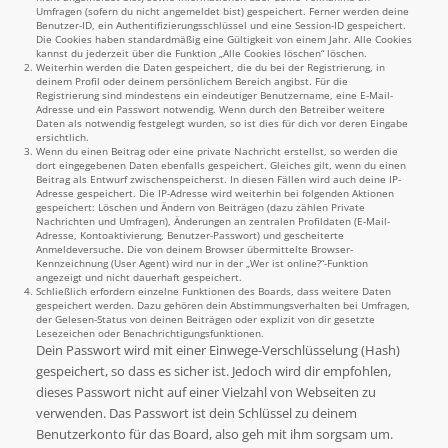
Umfragen (sofern du nicht angemeldet bist) gespeichert. Ferner werden deine
Benutzer-ID, ein Authentifizierungsschlüssel und eine Session-ID gespeichert.
Die Cookies haben standardmäßig eine Gültigkeit von einem Jahr. Alle Cookies
kannst du jederzeit über die Funktion „Alle Cookies löschen“ löschen.
Weiterhin werden die Daten gespeichert, die du bei der Registrierung, in
deinem Profil oder deinem persönlichem Bereich angibst. Für die
Registrierung sind mindestens ein eindeutiger Benutzername, eine E-Mail-
Adresse und ein Passwort notwendig. Wenn durch den Betreiber weitere
Daten als notwendig festgelegt wurden, so ist dies für dich vor deren Eingabe
ersichtlich.
Wenn du einen Beitrag oder eine private Nachricht erstellst, so werden die
dort eingegebenen Daten ebenfalls gespeichert. Gleiches gilt, wenn du einen
Beitrag als Entwurf zwischenspeicherst. In diesen Fällen wird auch deine IP-
Adresse gespeichert. Die IP-Adresse wird weiterhin bei folgenden Aktionen
gespeichert: Löschen und Ändern von Beiträgen (dazu zählen Private
Nachrichten und Umfragen), Änderungen an zentralen Profildaten (E-Mail-
Adresse, Kontoaktivierung, Benutzer-Passwort) und gescheiterte
Anmeldeversuche. Die von deinem Browser übermittelte Browser-
Kennzeichnung (User Agent) wird nur in der „Wer ist online?“-Funktion
angezeigt und nicht dauerhaft gespeichert.
Schließlich erfordern einzelne Funktionen des Boards, dass weitere Daten
gespeichert werden. Dazu gehören dein Abstimmungsverhalten bei Umfragen,
der Gelesen-Status von deinen Beiträgen oder explizit von dir gesetzte
Lesezeichen oder Benachrichtigungsfunktionen.
Dein Passwort wird mit einer Einwege-Verschlüsselung (Hash)
gespeichert, so dass es sicher ist. Jedoch wird dir empfohlen,
dieses Passwort nicht auf einer Vielzahl von Webseiten zu
verwenden. Das Passwort ist dein Schlüssel zu deinem
Benutzerkonto für das Board, also geh mit ihm sorgsam um.