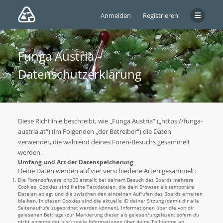
Anmelden
Registrieren
Funga Austria -
Datenschutzerklärung
Diese Richtlinie beschreibt, wie „Funga Austria“ („https://funga-
austria.at“) (im Folgenden „der Betreiber“) die Daten
verwendet, die während deines Foren-Besuchs gesammelt
werden.
Umfang und Art der Datenspeicherung
Deine Daten werden auf vier verschiedene Arten gesammelt:
Die Forensoftware phpBB erstellt bei deinem Besuch des Boards mehrere
Cookies. Cookies sind kleine Textdateien, die dein Browser als temporäre
Dateien ablegt und die zwischen den einzelnen Aufrufen des Boards erhalten
bleiben. In diesen Cookies sind die aktuelle ID deiner Sitzung (damit dir alle
Seitenaufrufe zugeordnet werden können), Informationen über die von dir
gelesenen Beiträge (zur Markierung dieser als gelesen/ungelesen; sofern du
nicht angemeldet bist) sowie Informationen über deine Teilnahme an