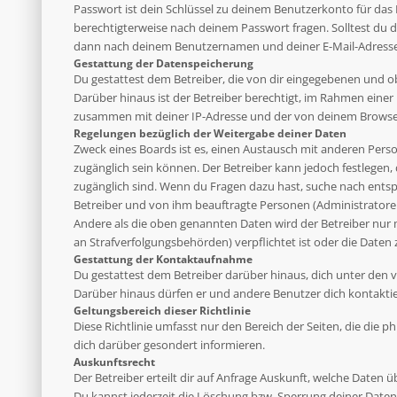
Passwort ist dein Schlüssel zu deinem Benutzerkonto für das 
berechtigterweise nach deinem Passwort fragen. Solltest du 
dann nach deinem Benutzernamen und deiner E-Mail-Adresse u
Gestattung der Datenspeicherung
Du gestattest dem Betreiber, die von dir eingegebenen und o
Darüber hinaus ist der Betreiber berechtigt, im Rahmen eine
zusammen mit deiner IP-Adresse und der von deinem Browser 
Regelungen bezüglich der Weitergabe deiner Daten
Zweck eines Boards ist es, einen Austausch mit anderen Person
zugänglich sein können. Der Betreiber kann jedoch festlegen, 
zugänglich sind. Wenn du Fragen dazu hast, suche nach entsp
Betreiber und von ihm beauftragte Personen (Administratoren
Andere als die oben genannten Daten wird der Betreiber nur mi
an Strafverfolgungsbehörden) verpflichtet ist oder die Daten 
Gestattung der Kontaktaufnahme
Du gestattest dem Betreiber darüber hinaus, dich unter den v
Darüber hinaus dürfen er und andere Benutzer dich kontaktier
Geltungsbereich dieser Richtlinie
Diese Richtlinie umfasst nur den Bereich der Seiten, die die
dich darüber gesondert informieren.
Auskunftsrecht
Der Betreiber erteilt dir auf Anfrage Auskunft, welche Daten ü
Du kannst jederzeit die Löschung bzw. Sperrung deiner Daten 