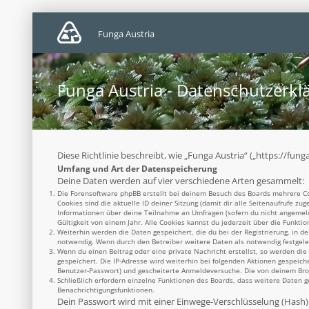
Funga Austria
Funga Austria - Datenschutzerkl
Diese Richtlinie beschreibt, wie „Funga Austria“ („https://f
Umfang und Art der Datenspeicherung
Deine Daten werden auf vier verschiedene Arten gesammelt:
Die Forensoftware phpBB erstellt bei deinem Besuch des Boards mehrere Coo
Cookies sind die aktuelle ID deiner Sitzung (damit dir alle Seitenaufrufe z
Informationen über deine Teilnahme an Umfragen (sofern du nicht angemelde
Gültigkeit von einem Jahr. Alle Cookies kannst du jederzeit über die Funktio
Weiterhin werden die Daten gespeichert, die du bei der Registrierung, in d
notwendig. Wenn durch den Betreiber weitere Daten als notwendig festgelegt
Wenn du einen Beitrag oder eine private Nachricht erstellst, so werden die
gespeichert. Die IP-Adresse wird weiterhin bei folgenden Aktionen gespeich
Benutzer-Passwort) und gescheiterte Anmeldeversuche. Die von deinem Brows
Schließlich erfordern einzelne Funktionen des Boards, dass weitere Daten 
Benachrichtigungsfunktionen.
Dein Passwort wird mit einer Einwege-Verschlüsselung (Hash) g