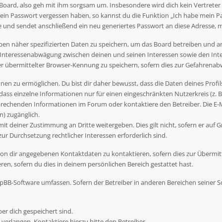
Board, also geh mit ihm sorgsam um. Insbesondere wird dich kein Vertreter 
dein Passwort vergessen haben, so kannst du die Funktion „Ich habe mein P
nd sendet anschließend ein neu generiertes Passwort an diese Adresse, m
ben näher spezifizierten Daten zu speichern, um das Board betreiben und 
r Interessenabwägung zwischen deinen und seinen Interessen sowie den Inte
übermittelter Browser-Kennung zu speichern, sofern dies zur Gefahrenabwe
en zu ermöglichen. Du bist dir daher bewusst, dass die Daten deines Profils 
dass einzelne Informationen nur für einen eingeschränkten Nutzerkreis (z. B.
rechenden Informationen im Forum oder kontaktiere den Betreiber. Die E-Ma
) zugänglich.
t deiner Zustimmung an Dritte weitergeben. Dies gilt nicht, sofern er auf G
zur Durchsetzung rechtlicher Interessen erforderlich sind.
on dir angegebenen Kontaktdaten zu kontaktieren, sofern dies zur Übermittl
en, sofern du dies in deinem persönlichen Bereich gestattet hast.
 phpBB-Software umfassen. Sofern der Betreiber in anderen Bereichen seiner
ber dich gespeichert sind.
verlangen. Kontaktiere hierzu bitte den Betreiber.