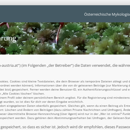
Österreichische Mykologis
ärung
unga-austria.at“) (im Folgenden „der Betreiber“) die Daten verwendet, die w
kies. Cookies sind kleine Textdateien, die dein Browser als temporäre Dateien ablegt und d
ugeordnet werden können), Informationen über die von dir gelesenen Beiträge (zur Markierung 
t bist) gespeichert. Ferner werden deine Benutzer-ID, ein Authentifizierungsschlüssel und 
n „Alle Cookies löschen“ löschen.
einem Profil oder deinem persönlichem Bereich angibst. Für die Registrierung sind mindesten
 wurden, so ist dies für dich vor deren Eingabe ersichtlich.
 dort eingegebenen Daten ebenfalls gespeichert. Gleiches gilt, wenn du einen Beitrag als Ent
ert: Löschen und Ändern von Beiträgen (dazu zählen Private Nachrichten und Umfragen), Ände
er übermittelte Browser-Kennzeichnung (User Agent) wird nur in der „Wer ist online?“-Funkt
gespeichert werden. Dazu gehören dein Abstimmungsverhalten bei Umfragen, der Gelesen-Statu
espeichert, so dass es sicher ist. Jedoch wird dir empfohlen, dieses Passwo