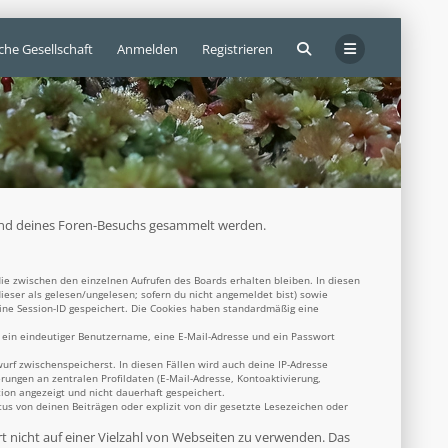
che Gesellschaft
Anmelden
Registrieren
ährend deines Foren-Besuchs gesammelt werden.
ie zwischen den einzelnen Aufrufen des Boards erhalten bleiben. In diesen
dieser als gelesen/ungelesen; sofern du nicht angemeldet bist) sowie
eine Session-ID gespeichert. Die Cookies haben standardmäßig eine
s ein eindeutiger Benutzername, eine E-Mail-Adresse und ein Passwort
wurf zwischenspeicherst. In diesen Fällen wird auch deine IP-Adresse
rungen an zentralen Profildaten (E-Mail-Adresse, Kontoaktivierung,
ion angezeigt und nicht dauerhaft gespeichert.
s von deinen Beiträgen oder explizit von dir gesetzte Lesezeichen oder
rt nicht auf einer Vielzahl von Webseiten zu verwenden. Das