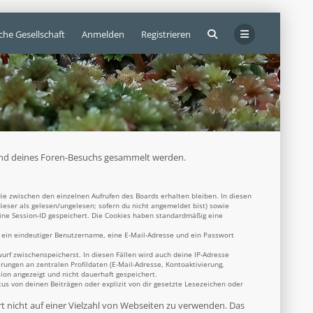
che Gesellschaft
Anmelden
Registrieren
ährend deines Foren-Besuchs gesammelt werden.
ie zwischen den einzelnen Aufrufen des Boards erhalten bleiben. In diesen
dieser als gelesen/ungelesen; sofern du nicht angemeldet bist) sowie
eine Session-ID gespeichert. Die Cookies haben standardmäßig eine
s ein eindeutiger Benutzername, eine E-Mail-Adresse und ein Passwort
wurf zwischenspeicherst. In diesen Fällen wird auch deine IP-Adresse
rungen an zentralen Profildaten (E-Mail-Adresse, Kontoaktivierung,
ion angezeigt und nicht dauerhaft gespeichert.
s von deinen Beiträgen oder explizit von dir gesetzte Lesezeichen oder
rt nicht auf einer Vielzahl von Webseiten zu verwenden. Das