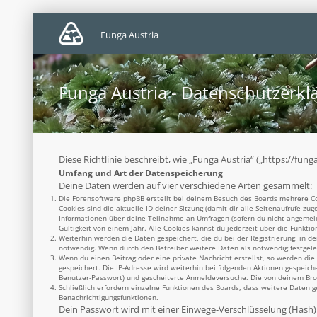
Funga Austria
Funga Austria - Datenschutzerkl
Diese Richtlinie beschreibt, wie „Funga Austria“ („https://f
Umfang und Art der Datenspeicherung
Deine Daten werden auf vier verschiedene Arten gesammelt:
Die Forensoftware phpBB erstellt bei deinem Besuch des Boards mehrere Coo
Cookies sind die aktuelle ID deiner Sitzung (damit dir alle Seitenaufrufe z
Informationen über deine Teilnahme an Umfragen (sofern du nicht angemelde
Gültigkeit von einem Jahr. Alle Cookies kannst du jederzeit über die Funktio
Weiterhin werden die Daten gespeichert, die du bei der Registrierung, in d
notwendig. Wenn durch den Betreiber weitere Daten als notwendig festgelegt
Wenn du einen Beitrag oder eine private Nachricht erstellst, so werden die
gespeichert. Die IP-Adresse wird weiterhin bei folgenden Aktionen gespeich
Benutzer-Passwort) und gescheiterte Anmeldeversuche. Die von deinem Brows
Schließlich erfordern einzelne Funktionen des Boards, dass weitere Daten 
Benachrichtigungsfunktionen.
Dein Passwort wird mit einer Einwege-Verschlüsselung (Hash) g