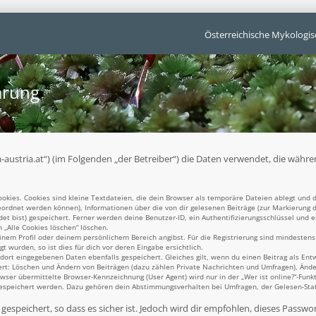
Österreichische Mykologis
ärung
unga-austria.at“) (im Folgenden „der Betreiber“) die Daten verwendet, die w
kies. Cookies sind kleine Textdateien, die dein Browser als temporäre Dateien ablegt und d
ugeordnet werden können), Informationen über die von dir gelesenen Beiträge (zur Markierung 
t bist) gespeichert. Ferner werden deine Benutzer-ID, ein Authentifizierungsschlüssel und 
n „Alle Cookies löschen“ löschen.
einem Profil oder deinem persönlichem Bereich angibst. Für die Registrierung sind mindesten
 wurden, so ist dies für dich vor deren Eingabe ersichtlich.
 dort eingegebenen Daten ebenfalls gespeichert. Gleiches gilt, wenn du einen Beitrag als Ent
ert: Löschen und Ändern von Beiträgen (dazu zählen Private Nachrichten und Umfragen), Ände
er übermittelte Browser-Kennzeichnung (User Agent) wird nur in der „Wer ist online?“-Funkt
gespeichert werden. Dazu gehören dein Abstimmungsverhalten bei Umfragen, der Gelesen-Statu
espeichert, so dass es sicher ist. Jedoch wird dir empfohlen, dieses Passwo