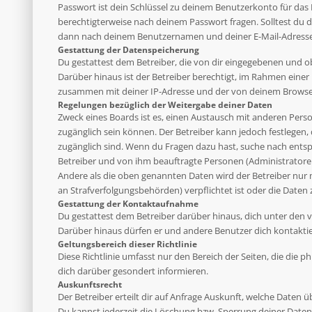
Passwort ist dein Schlüssel zu deinem Benutzerkonto für das 
berechtigterweise nach deinem Passwort fragen. Solltest du 
dann nach deinem Benutzernamen und deiner E-Mail-Adresse u
Gestattung der Datenspeicherung
Du gestattest dem Betreiber, die von dir eingegebenen und o
Darüber hinaus ist der Betreiber berechtigt, im Rahmen eine
zusammen mit deiner IP-Adresse und der von deinem Browser 
Regelungen bezüglich der Weitergabe deiner Daten
Zweck eines Boards ist es, einen Austausch mit anderen Person
zugänglich sein können. Der Betreiber kann jedoch festlegen, 
zugänglich sind. Wenn du Fragen dazu hast, suche nach entsp
Betreiber und von ihm beauftragte Personen (Administratoren
Andere als die oben genannten Daten wird der Betreiber nur mi
an Strafverfolgungsbehörden) verpflichtet ist oder die Daten 
Gestattung der Kontaktaufnahme
Du gestattest dem Betreiber darüber hinaus, dich unter den v
Darüber hinaus dürfen er und andere Benutzer dich kontaktier
Geltungsbereich dieser Richtlinie
Diese Richtlinie umfasst nur den Bereich der Seiten, die die
dich darüber gesondert informieren.
Auskunftsrecht
Der Betreiber erteilt dir auf Anfrage Auskunft, welche Daten ü
Du kannst jederzeit die Löschung bzw. Sperrung deiner Daten 