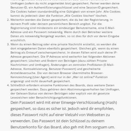
Umfragen (sofern du nicht angemeldet bist) gespeichert. Ferner werden deine
Benutzer-ID, ein Authentifizierungsschlüssel und eine Session-ID gespeichert.
Die Cookies haben standardmäßig eine Gültigkeit von einem Jahr. Alle Cookies
kannst du jederzeit über die Funktion „Alle Cookies löschen“ löschen.
Weiterhin werden die Daten gespeichert, die du bei der Registrierung, in
deinem Profil oder deinem persönlichem Bereich angibst. Für die
Registrierung sind mindestens ein eindeutiger Benutzername, eine E-Mail-
Adresse und ein Passwort notwendig. Wenn durch den Betreiber weitere
Daten als notwendig festgelegt wurden, so ist dies für dich vor deren Eingabe
ersichtlich.
Wenn du einen Beitrag oder eine private Nachricht erstellst, so werden die
dort eingegebenen Daten ebenfalls gespeichert. Gleiches gilt, wenn du einen
Beitrag als Entwurf zwischenspeicherst. In diesen Fällen wird auch deine IP-
Adresse gespeichert. Die IP-Adresse wird weiterhin bei folgenden Aktionen
gespeichert: Löschen und Ändern von Beiträgen (dazu zählen Private
Nachrichten und Umfragen), Änderungen an zentralen Profildaten (E-Mail-
Adresse, Kontoaktivierung, Benutzer-Passwort) und gescheiterte
Anmeldeversuche. Die von deinem Browser übermittelte Browser-
Kennzeichnung (User Agent) wird nur in der „Wer ist online?“-Funktion
angezeigt und nicht dauerhaft gespeichert.
Schließlich erfordern einzelne Funktionen des Boards, dass weitere Daten
gespeichert werden. Dazu gehören dein Abstimmungsverhalten bei Umfragen,
der Gelesen-Status von deinen Beiträgen oder explizit von dir gesetzte
Lesezeichen oder Benachrichtigungsfunktionen.
Dein Passwort wird mit einer Einwege-Verschlüsselung (Hash)
gespeichert, so dass es sicher ist. Jedoch wird dir empfohlen,
dieses Passwort nicht auf einer Vielzahl von Webseiten zu
verwenden. Das Passwort ist dein Schlüssel zu deinem
Benutzerkonto für das Board, also geh mit ihm sorgsam um.