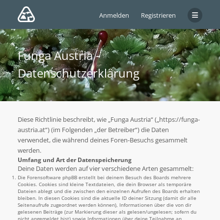
Anmelden
Registrieren
Funga Austria -
Datenschutzerklärung
Diese Richtlinie beschreibt, wie „Funga Austria“ („https://funga-
austria.at“) (im Folgenden „der Betreiber“) die Daten
verwendet, die während deines Foren-Besuchs gesammelt
werden.
Umfang und Art der Datenspeicherung
Deine Daten werden auf vier verschiedene Arten gesammelt:
Die Forensoftware phpBB erstellt bei deinem Besuch des Boards mehrere
Cookies. Cookies sind kleine Textdateien, die dein Browser als temporäre
Dateien ablegt und die zwischen den einzelnen Aufrufen des Boards erhalten
bleiben. In diesen Cookies sind die aktuelle ID deiner Sitzung (damit dir alle
Seitenaufrufe zugeordnet werden können), Informationen über die von dir
gelesenen Beiträge (zur Markierung dieser als gelesen/ungelesen; sofern du
nicht angemeldet bist) sowie Informationen über deine Teilnahme an