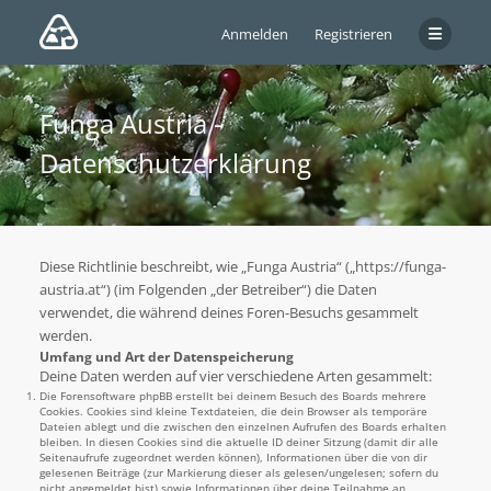
Anmelden
Registrieren
Funga Austria -
Datenschutzerklärung
Diese Richtlinie beschreibt, wie „Funga Austria“ („https://funga-
austria.at“) (im Folgenden „der Betreiber“) die Daten
verwendet, die während deines Foren-Besuchs gesammelt
werden.
Umfang und Art der Datenspeicherung
Deine Daten werden auf vier verschiedene Arten gesammelt:
Die Forensoftware phpBB erstellt bei deinem Besuch des Boards mehrere
Cookies. Cookies sind kleine Textdateien, die dein Browser als temporäre
Dateien ablegt und die zwischen den einzelnen Aufrufen des Boards erhalten
bleiben. In diesen Cookies sind die aktuelle ID deiner Sitzung (damit dir alle
Seitenaufrufe zugeordnet werden können), Informationen über die von dir
gelesenen Beiträge (zur Markierung dieser als gelesen/ungelesen; sofern du
nicht angemeldet bist) sowie Informationen über deine Teilnahme an