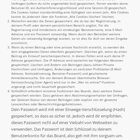
Umfragen (sofern du nicht angemeldet bist) gespeichert. Ferner werden deine
Benutzer-ID, ein Authentifizierungsschlüssel und eine Session-ID gespeichert.
Die Cookies haben standardmäßig eine Gültigkeit von einem Jahr. Alle Cookies
kannst du jederzeit über die Funktion „Alle Cookies löschen“ löschen.
Weiterhin werden die Daten gespeichert, die du bei der Registrierung, in
deinem Profil oder deinem persönlichem Bereich angibst. Für die
Registrierung sind mindestens ein eindeutiger Benutzername, eine E-Mail-
Adresse und ein Passwort notwendig. Wenn durch den Betreiber weitere
Daten als notwendig festgelegt wurden, so ist dies für dich vor deren Eingabe
ersichtlich.
Wenn du einen Beitrag oder eine private Nachricht erstellst, so werden die
dort eingegebenen Daten ebenfalls gespeichert. Gleiches gilt, wenn du einen
Beitrag als Entwurf zwischenspeicherst. In diesen Fällen wird auch deine IP-
Adresse gespeichert. Die IP-Adresse wird weiterhin bei folgenden Aktionen
gespeichert: Löschen und Ändern von Beiträgen (dazu zählen Private
Nachrichten und Umfragen), Änderungen an zentralen Profildaten (E-Mail-
Adresse, Kontoaktivierung, Benutzer-Passwort) und gescheiterte
Anmeldeversuche. Die von deinem Browser übermittelte Browser-
Kennzeichnung (User Agent) wird nur in der „Wer ist online?“-Funktion
angezeigt und nicht dauerhaft gespeichert.
Schließlich erfordern einzelne Funktionen des Boards, dass weitere Daten
gespeichert werden. Dazu gehören dein Abstimmungsverhalten bei Umfragen,
der Gelesen-Status von deinen Beiträgen oder explizit von dir gesetzte
Lesezeichen oder Benachrichtigungsfunktionen.
Dein Passwort wird mit einer Einwege-Verschlüsselung (Hash)
gespeichert, so dass es sicher ist. Jedoch wird dir empfohlen,
dieses Passwort nicht auf einer Vielzahl von Webseiten zu
verwenden. Das Passwort ist dein Schlüssel zu deinem
Benutzerkonto für das Board, also geh mit ihm sorgsam um.