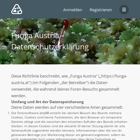
Anmelden
Registrieren
Funga Austria -
Datenschutzerklärung
Diese Richtlinie beschreibt, wie „Funga Austria“ („https://funga-
austria.at“) (im Folgenden „der Betreiber“) die Daten
verwendet, die während deines Foren-Besuchs gesammelt
werden.
Umfang und Art der Datenspeicherung
Deine Daten werden auf vier verschiedene Arten gesammelt:
Die Forensoftware phpBB erstellt bei deinem Besuch des Boards mehrere
Cookies. Cookies sind kleine Textdateien, die dein Browser als temporäre
Dateien ablegt und die zwischen den einzelnen Aufrufen des Boards erhalten
bleiben. In diesen Cookies sind die aktuelle ID deiner Sitzung (damit dir alle
Seitenaufrufe zugeordnet werden können), Informationen über die von dir
gelesenen Beiträge (zur Markierung dieser als gelesen/ungelesen; sofern du
nicht angemeldet bist) sowie Informationen über deine Teilnahme an