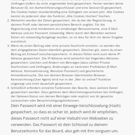
Umfragen (sofern du nicht angemeldet bist) gespeichert. Ferner werden deine
Benutzer-ID, ein Authentifizierungsschlüssel und eine Session-ID gespeichert.
Die Cookies haben standardmäßig eine Gültigkeit von einem Jahr. Alle Cookies
kannst du jederzeit über die Funktion „Alle Cookies löschen“ löschen.
Weiterhin werden die Daten gespeichert, die du bei der Registrierung, in
deinem Profil oder deinem persönlichem Bereich angibst. Für die
Registrierung sind mindestens ein eindeutiger Benutzername, eine E-Mail-
Adresse und ein Passwort notwendig. Wenn durch den Betreiber weitere
Daten als notwendig festgelegt wurden, so ist dies für dich vor deren Eingabe
ersichtlich.
Wenn du einen Beitrag oder eine private Nachricht erstellst, so werden die
dort eingegebenen Daten ebenfalls gespeichert. Gleiches gilt, wenn du einen
Beitrag als Entwurf zwischenspeicherst. In diesen Fällen wird auch deine IP-
Adresse gespeichert. Die IP-Adresse wird weiterhin bei folgenden Aktionen
gespeichert: Löschen und Ändern von Beiträgen (dazu zählen Private
Nachrichten und Umfragen), Änderungen an zentralen Profildaten (E-Mail-
Adresse, Kontoaktivierung, Benutzer-Passwort) und gescheiterte
Anmeldeversuche. Die von deinem Browser übermittelte Browser-
Kennzeichnung (User Agent) wird nur in der „Wer ist online?“-Funktion
angezeigt und nicht dauerhaft gespeichert.
Schließlich erfordern einzelne Funktionen des Boards, dass weitere Daten
gespeichert werden. Dazu gehören dein Abstimmungsverhalten bei Umfragen,
der Gelesen-Status von deinen Beiträgen oder explizit von dir gesetzte
Lesezeichen oder Benachrichtigungsfunktionen.
Dein Passwort wird mit einer Einwege-Verschlüsselung (Hash)
gespeichert, so dass es sicher ist. Jedoch wird dir empfohlen,
dieses Passwort nicht auf einer Vielzahl von Webseiten zu
verwenden. Das Passwort ist dein Schlüssel zu deinem
Benutzerkonto für das Board, also geh mit ihm sorgsam um.