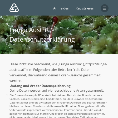
Anmelden
Registrieren
Funga Austria -
Datenschutzerklärung
Diese Richtlinie beschreibt, wie „Funga Austria“ („https://funga-
austria.at“) (im Folgenden „der Betreiber“) die Daten
verwendet, die während deines Foren-Besuchs gesammelt
werden.
Umfang und Art der Datenspeicherung
Deine Daten werden auf vier verschiedene Arten gesammelt:
Die Forensoftware phpBB erstellt bei deinem Besuch des Boards mehrere
Cookies. Cookies sind kleine Textdateien, die dein Browser als temporäre
Dateien ablegt und die zwischen den einzelnen Aufrufen des Boards erhalten
bleiben. In diesen Cookies sind die aktuelle ID deiner Sitzung (damit dir alle
Seitenaufrufe zugeordnet werden können), Informationen über die von dir
gelesenen Beiträge (zur Markierung dieser als gelesen/ungelesen; sofern du
nicht angemeldet bist) sowie Informationen über deine Teilnahme an