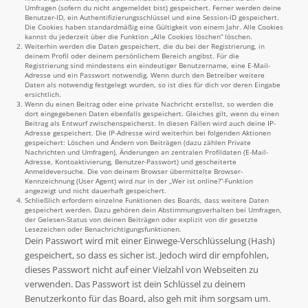
Umfragen (sofern du nicht angemeldet bist) gespeichert. Ferner werden deine
Benutzer-ID, ein Authentifizierungsschlüssel und eine Session-ID gespeichert.
Die Cookies haben standardmäßig eine Gültigkeit von einem Jahr. Alle Cookies
kannst du jederzeit über die Funktion „Alle Cookies löschen“ löschen.
Weiterhin werden die Daten gespeichert, die du bei der Registrierung, in
deinem Profil oder deinem persönlichem Bereich angibst. Für die
Registrierung sind mindestens ein eindeutiger Benutzername, eine E-Mail-
Adresse und ein Passwort notwendig. Wenn durch den Betreiber weitere
Daten als notwendig festgelegt wurden, so ist dies für dich vor deren Eingabe
ersichtlich.
Wenn du einen Beitrag oder eine private Nachricht erstellst, so werden die
dort eingegebenen Daten ebenfalls gespeichert. Gleiches gilt, wenn du einen
Beitrag als Entwurf zwischenspeicherst. In diesen Fällen wird auch deine IP-
Adresse gespeichert. Die IP-Adresse wird weiterhin bei folgenden Aktionen
gespeichert: Löschen und Ändern von Beiträgen (dazu zählen Private
Nachrichten und Umfragen), Änderungen an zentralen Profildaten (E-Mail-
Adresse, Kontoaktivierung, Benutzer-Passwort) und gescheiterte
Anmeldeversuche. Die von deinem Browser übermittelte Browser-
Kennzeichnung (User Agent) wird nur in der „Wer ist online?“-Funktion
angezeigt und nicht dauerhaft gespeichert.
Schließlich erfordern einzelne Funktionen des Boards, dass weitere Daten
gespeichert werden. Dazu gehören dein Abstimmungsverhalten bei Umfragen,
der Gelesen-Status von deinen Beiträgen oder explizit von dir gesetzte
Lesezeichen oder Benachrichtigungsfunktionen.
Dein Passwort wird mit einer Einwege-Verschlüsselung (Hash)
gespeichert, so dass es sicher ist. Jedoch wird dir empfohlen,
dieses Passwort nicht auf einer Vielzahl von Webseiten zu
verwenden. Das Passwort ist dein Schlüssel zu deinem
Benutzerkonto für das Board, also geh mit ihm sorgsam um.