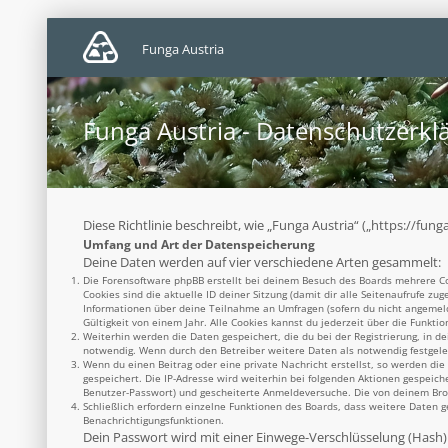
Funga Austria
Funga Austria - Datenschutzerkl
Diese Richtlinie beschreibt, wie „Funga Austria“ („https://f
Umfang und Art der Datenspeicherung
Deine Daten werden auf vier verschiedene Arten gesammelt:
Die Forensoftware phpBB erstellt bei deinem Besuch des Boards mehrere Coo
Cookies sind die aktuelle ID deiner Sitzung (damit dir alle Seitenaufrufe z
Informationen über deine Teilnahme an Umfragen (sofern du nicht angemelde
Gültigkeit von einem Jahr. Alle Cookies kannst du jederzeit über die Funktio
Weiterhin werden die Daten gespeichert, die du bei der Registrierung, in d
notwendig. Wenn durch den Betreiber weitere Daten als notwendig festgelegt
Wenn du einen Beitrag oder eine private Nachricht erstellst, so werden die
gespeichert. Die IP-Adresse wird weiterhin bei folgenden Aktionen gespeich
Benutzer-Passwort) und gescheiterte Anmeldeversuche. Die von deinem Brows
Schließlich erfordern einzelne Funktionen des Boards, dass weitere Daten 
Benachrichtigungsfunktionen.
Dein Passwort wird mit einer Einwege-Verschlüsselung (Hash) g