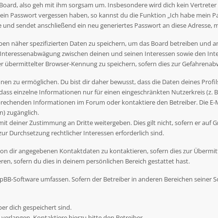
Board, also geh mit ihm sorgsam um. Insbesondere wird dich kein Vertreter 
dein Passwort vergessen haben, so kannst du die Funktion „Ich habe mein P
nd sendet anschließend ein neu generiertes Passwort an diese Adresse, m
ben näher spezifizierten Daten zu speichern, um das Board betreiben und 
r Interessenabwägung zwischen deinen und seinen Interessen sowie den Inte
übermittelter Browser-Kennung zu speichern, sofern dies zur Gefahrenabwe
en zu ermöglichen. Du bist dir daher bewusst, dass die Daten deines Profils 
dass einzelne Informationen nur für einen eingeschränkten Nutzerkreis (z. B.
rechenden Informationen im Forum oder kontaktiere den Betreiber. Die E-Ma
) zugänglich.
t deiner Zustimmung an Dritte weitergeben. Dies gilt nicht, sofern er auf G
zur Durchsetzung rechtlicher Interessen erforderlich sind.
on dir angegebenen Kontaktdaten zu kontaktieren, sofern dies zur Übermittl
en, sofern du dies in deinem persönlichen Bereich gestattet hast.
 phpBB-Software umfassen. Sofern der Betreiber in anderen Bereichen seiner
ber dich gespeichert sind.
verlangen. Kontaktiere hierzu bitte den Betreiber.