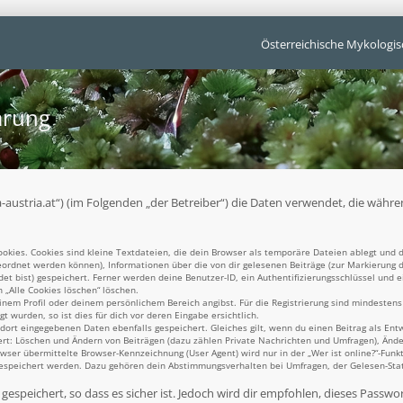
Österreichische Mykologis
ärung
unga-austria.at“) (im Folgenden „der Betreiber“) die Daten verwendet, die w
kies. Cookies sind kleine Textdateien, die dein Browser als temporäre Dateien ablegt und d
ugeordnet werden können), Informationen über die von dir gelesenen Beiträge (zur Markierung 
t bist) gespeichert. Ferner werden deine Benutzer-ID, ein Authentifizierungsschlüssel und 
n „Alle Cookies löschen“ löschen.
einem Profil oder deinem persönlichem Bereich angibst. Für die Registrierung sind mindesten
 wurden, so ist dies für dich vor deren Eingabe ersichtlich.
 dort eingegebenen Daten ebenfalls gespeichert. Gleiches gilt, wenn du einen Beitrag als Ent
ert: Löschen und Ändern von Beiträgen (dazu zählen Private Nachrichten und Umfragen), Ände
er übermittelte Browser-Kennzeichnung (User Agent) wird nur in der „Wer ist online?“-Funkt
gespeichert werden. Dazu gehören dein Abstimmungsverhalten bei Umfragen, der Gelesen-Statu
espeichert, so dass es sicher ist. Jedoch wird dir empfohlen, dieses Passwo