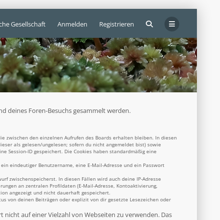
che Gesellschaft
Anmelden
Registrieren
ährend deines Foren-Besuchs gesammelt werden.
ie zwischen den einzelnen Aufrufen des Boards erhalten bleiben. In diesen
dieser als gelesen/ungelesen; sofern du nicht angemeldet bist) sowie
eine Session-ID gespeichert. Die Cookies haben standardmäßig eine
s ein eindeutiger Benutzername, eine E-Mail-Adresse und ein Passwort
wurf zwischenspeicherst. In diesen Fällen wird auch deine IP-Adresse
rungen an zentralen Profildaten (E-Mail-Adresse, Kontoaktivierung,
ion angezeigt und nicht dauerhaft gespeichert.
s von deinen Beiträgen oder explizit von dir gesetzte Lesezeichen oder
rt nicht auf einer Vielzahl von Webseiten zu verwenden. Das