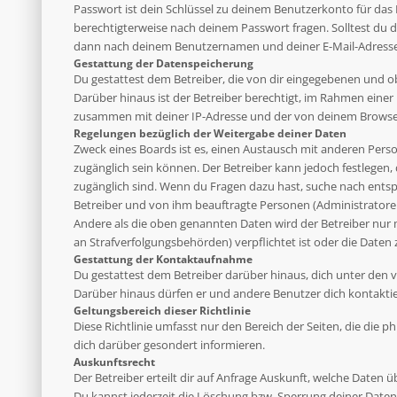
Passwort ist dein Schlüssel zu deinem Benutzerkonto für das 
berechtigterweise nach deinem Passwort fragen. Solltest du 
dann nach deinem Benutzernamen und deiner E-Mail-Adresse u
Gestattung der Datenspeicherung
Du gestattest dem Betreiber, die von dir eingegebenen und o
Darüber hinaus ist der Betreiber berechtigt, im Rahmen eine
zusammen mit deiner IP-Adresse und der von deinem Browser 
Regelungen bezüglich der Weitergabe deiner Daten
Zweck eines Boards ist es, einen Austausch mit anderen Person
zugänglich sein können. Der Betreiber kann jedoch festlegen, 
zugänglich sind. Wenn du Fragen dazu hast, suche nach entsp
Betreiber und von ihm beauftragte Personen (Administratoren
Andere als die oben genannten Daten wird der Betreiber nur mi
an Strafverfolgungsbehörden) verpflichtet ist oder die Daten 
Gestattung der Kontaktaufnahme
Du gestattest dem Betreiber darüber hinaus, dich unter den v
Darüber hinaus dürfen er und andere Benutzer dich kontaktier
Geltungsbereich dieser Richtlinie
Diese Richtlinie umfasst nur den Bereich der Seiten, die die
dich darüber gesondert informieren.
Auskunftsrecht
Der Betreiber erteilt dir auf Anfrage Auskunft, welche Daten ü
Du kannst jederzeit die Löschung bzw. Sperrung deiner Daten 