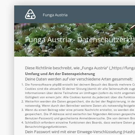
Funga Austria
Funga Austria - Datenschutzerkl
Diese Richtlinie beschreibt, wie „Funga Austria“ („https://f
Umfang und Art der Datenspeicherung
Deine Daten werden auf vier verschiedene Arten gesammelt:
Die Forensoftware phpBB erstellt bei deinem Besuch des Boards mehrere Coo
Cookies sind die aktuelle ID deiner Sitzung (damit dir alle Seitenaufrufe z
Informationen über deine Teilnahme an Umfragen (sofern du nicht angemelde
Gültigkeit von einem Jahr. Alle Cookies kannst du jederzeit über die Funktio
Weiterhin werden die Daten gespeichert, die du bei der Registrierung, in d
notwendig. Wenn durch den Betreiber weitere Daten als notwendig festgelegt
Wenn du einen Beitrag oder eine private Nachricht erstellst, so werden die
gespeichert. Die IP-Adresse wird weiterhin bei folgenden Aktionen gespeich
Benutzer-Passwort) und gescheiterte Anmeldeversuche. Die von deinem Brows
Schließlich erfordern einzelne Funktionen des Boards, dass weitere Daten 
Benachrichtigungsfunktionen.
Dein Passwort wird mit einer Einwege-Verschlüsselung (Hash) g