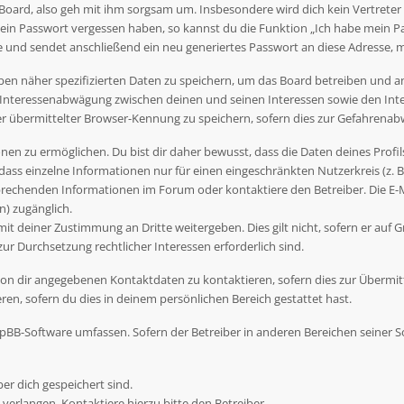
Board, also geh mit ihm sorgsam um. Insbesondere wird dich kein Vertreter 
dein Passwort vergessen haben, so kannst du die Funktion „Ich habe mein P
nd sendet anschließend ein neu generiertes Passwort an diese Adresse, m
ben näher spezifizierten Daten zu speichern, um das Board betreiben und 
r Interessenabwägung zwischen deinen und seinen Interessen sowie den Inte
übermittelter Browser-Kennung zu speichern, sofern dies zur Gefahrenabwe
en zu ermöglichen. Du bist dir daher bewusst, dass die Daten deines Profils 
dass einzelne Informationen nur für einen eingeschränkten Nutzerkreis (z. B.
rechenden Informationen im Forum oder kontaktiere den Betreiber. Die E-Ma
) zugänglich.
t deiner Zustimmung an Dritte weitergeben. Dies gilt nicht, sofern er auf G
zur Durchsetzung rechtlicher Interessen erforderlich sind.
on dir angegebenen Kontaktdaten zu kontaktieren, sofern dies zur Übermittl
en, sofern du dies in deinem persönlichen Bereich gestattet hast.
 phpBB-Software umfassen. Sofern der Betreiber in anderen Bereichen seiner
ber dich gespeichert sind.
verlangen. Kontaktiere hierzu bitte den Betreiber.