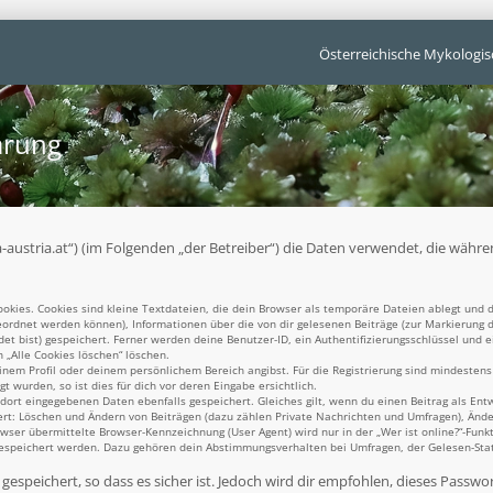
Österreichische Mykologis
ärung
unga-austria.at“) (im Folgenden „der Betreiber“) die Daten verwendet, die w
kies. Cookies sind kleine Textdateien, die dein Browser als temporäre Dateien ablegt und d
ugeordnet werden können), Informationen über die von dir gelesenen Beiträge (zur Markierung 
t bist) gespeichert. Ferner werden deine Benutzer-ID, ein Authentifizierungsschlüssel und 
n „Alle Cookies löschen“ löschen.
einem Profil oder deinem persönlichem Bereich angibst. Für die Registrierung sind mindesten
 wurden, so ist dies für dich vor deren Eingabe ersichtlich.
 dort eingegebenen Daten ebenfalls gespeichert. Gleiches gilt, wenn du einen Beitrag als Ent
ert: Löschen und Ändern von Beiträgen (dazu zählen Private Nachrichten und Umfragen), Ände
er übermittelte Browser-Kennzeichnung (User Agent) wird nur in der „Wer ist online?“-Funkt
gespeichert werden. Dazu gehören dein Abstimmungsverhalten bei Umfragen, der Gelesen-Statu
espeichert, so dass es sicher ist. Jedoch wird dir empfohlen, dieses Passwo