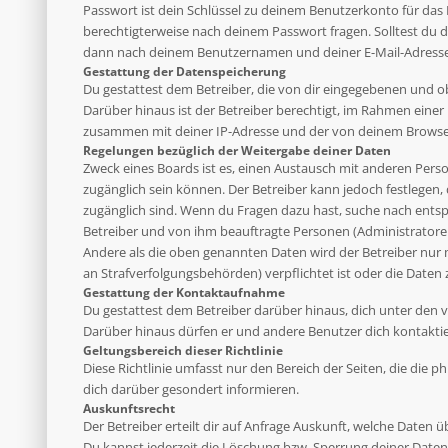
Passwort ist dein Schlüssel zu deinem Benutzerkonto für das 
berechtigterweise nach deinem Passwort fragen. Solltest du 
dann nach deinem Benutzernamen und deiner E-Mail-Adresse u
Gestattung der Datenspeicherung
Du gestattest dem Betreiber, die von dir eingegebenen und o
Darüber hinaus ist der Betreiber berechtigt, im Rahmen eine
zusammen mit deiner IP-Adresse und der von deinem Browser 
Regelungen bezüglich der Weitergabe deiner Daten
Zweck eines Boards ist es, einen Austausch mit anderen Person
zugänglich sein können. Der Betreiber kann jedoch festlegen, 
zugänglich sind. Wenn du Fragen dazu hast, suche nach entsp
Betreiber und von ihm beauftragte Personen (Administratoren
Andere als die oben genannten Daten wird der Betreiber nur mi
an Strafverfolgungsbehörden) verpflichtet ist oder die Daten 
Gestattung der Kontaktaufnahme
Du gestattest dem Betreiber darüber hinaus, dich unter den v
Darüber hinaus dürfen er und andere Benutzer dich kontaktier
Geltungsbereich dieser Richtlinie
Diese Richtlinie umfasst nur den Bereich der Seiten, die die
dich darüber gesondert informieren.
Auskunftsrecht
Der Betreiber erteilt dir auf Anfrage Auskunft, welche Daten ü
Du kannst jederzeit die Löschung bzw. Sperrung deiner Daten 