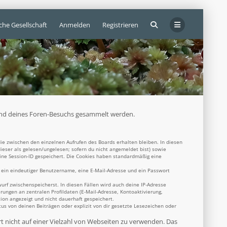
che Gesellschaft
Anmelden
Registrieren
ährend deines Foren-Besuchs gesammelt werden.
ie zwischen den einzelnen Aufrufen des Boards erhalten bleiben. In diesen
dieser als gelesen/ungelesen; sofern du nicht angemeldet bist) sowie
eine Session-ID gespeichert. Die Cookies haben standardmäßig eine
s ein eindeutiger Benutzername, eine E-Mail-Adresse und ein Passwort
wurf zwischenspeicherst. In diesen Fällen wird auch deine IP-Adresse
rungen an zentralen Profildaten (E-Mail-Adresse, Kontoaktivierung,
ion angezeigt und nicht dauerhaft gespeichert.
s von deinen Beiträgen oder explizit von dir gesetzte Lesezeichen oder
rt nicht auf einer Vielzahl von Webseiten zu verwenden. Das