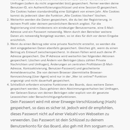
Umfragen (sofern du nicht angemeldet bist) gespeichert. Ferner werden deine
Benutzer-ID, ein Authentifizierungsschlüssel und eine Session-ID gespeichert.
Die Cookies haben standardmäßig eine Gültigkeit von einem Jahr. Alle Cookies
kannst du jederzeit über die Funktion „Alle Cookies löschen“ löschen.
Weiterhin werden die Daten gespeichert, die du bei der Registrierung, in
deinem Profil oder deinem persönlichem Bereich angibst. Für die
Registrierung sind mindestens ein eindeutiger Benutzername, eine E-Mail-
Adresse und ein Passwort notwendig. Wenn durch den Betreiber weitere
Daten als notwendig festgelegt wurden, so ist dies für dich vor deren Eingabe
ersichtlich.
Wenn du einen Beitrag oder eine private Nachricht erstellst, so werden die
dort eingegebenen Daten ebenfalls gespeichert. Gleiches gilt, wenn du einen
Beitrag als Entwurf zwischenspeicherst. In diesen Fällen wird auch deine IP-
Adresse gespeichert. Die IP-Adresse wird weiterhin bei folgenden Aktionen
gespeichert: Löschen und Ändern von Beiträgen (dazu zählen Private
Nachrichten und Umfragen), Änderungen an zentralen Profildaten (E-Mail-
Adresse, Kontoaktivierung, Benutzer-Passwort) und gescheiterte
Anmeldeversuche. Die von deinem Browser übermittelte Browser-
Kennzeichnung (User Agent) wird nur in der „Wer ist online?“-Funktion
angezeigt und nicht dauerhaft gespeichert.
Schließlich erfordern einzelne Funktionen des Boards, dass weitere Daten
gespeichert werden. Dazu gehören dein Abstimmungsverhalten bei Umfragen,
der Gelesen-Status von deinen Beiträgen oder explizit von dir gesetzte
Lesezeichen oder Benachrichtigungsfunktionen.
Dein Passwort wird mit einer Einwege-Verschlüsselung (Hash)
gespeichert, so dass es sicher ist. Jedoch wird dir empfohlen,
dieses Passwort nicht auf einer Vielzahl von Webseiten zu
verwenden. Das Passwort ist dein Schlüssel zu deinem
Benutzerkonto für das Board, also geh mit ihm sorgsam um.