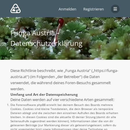
Anmelden
Registrieren
Funga Austria -
Datenschutzerklärung
Diese Richtlinie beschreibt, wie „Funga Austria“ („https://funga-
austria.at“) (im Folgenden „der Betreiber“) die Daten
verwendet, die während deines Foren-Besuchs gesammelt
werden.
Umfang und Art der Datenspeicherung
Deine Daten werden auf vier verschiedene Arten gesammelt:
Die Forensoftware phpBB erstellt bei deinem Besuch des Boards mehrere
Cookies. Cookies sind kleine Textdateien, die dein Browser als temporäre
Dateien ablegt und die zwischen den einzelnen Aufrufen des Boards erhalten
bleiben. In diesen Cookies sind die aktuelle ID deiner Sitzung (damit dir alle
Seitenaufrufe zugeordnet werden können), Informationen über die von dir
gelesenen Beiträge (zur Markierung dieser als gelesen/ungelesen; sofern du
nicht angemeldet bist) sowie Informationen über deine Teilnahme an