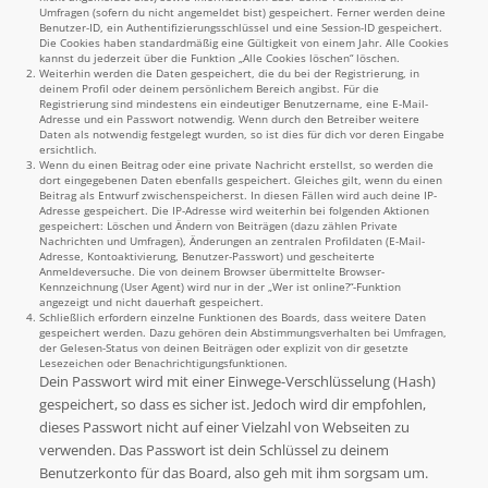
Umfragen (sofern du nicht angemeldet bist) gespeichert. Ferner werden deine
Benutzer-ID, ein Authentifizierungsschlüssel und eine Session-ID gespeichert.
Die Cookies haben standardmäßig eine Gültigkeit von einem Jahr. Alle Cookies
kannst du jederzeit über die Funktion „Alle Cookies löschen“ löschen.
Weiterhin werden die Daten gespeichert, die du bei der Registrierung, in
deinem Profil oder deinem persönlichem Bereich angibst. Für die
Registrierung sind mindestens ein eindeutiger Benutzername, eine E-Mail-
Adresse und ein Passwort notwendig. Wenn durch den Betreiber weitere
Daten als notwendig festgelegt wurden, so ist dies für dich vor deren Eingabe
ersichtlich.
Wenn du einen Beitrag oder eine private Nachricht erstellst, so werden die
dort eingegebenen Daten ebenfalls gespeichert. Gleiches gilt, wenn du einen
Beitrag als Entwurf zwischenspeicherst. In diesen Fällen wird auch deine IP-
Adresse gespeichert. Die IP-Adresse wird weiterhin bei folgenden Aktionen
gespeichert: Löschen und Ändern von Beiträgen (dazu zählen Private
Nachrichten und Umfragen), Änderungen an zentralen Profildaten (E-Mail-
Adresse, Kontoaktivierung, Benutzer-Passwort) und gescheiterte
Anmeldeversuche. Die von deinem Browser übermittelte Browser-
Kennzeichnung (User Agent) wird nur in der „Wer ist online?“-Funktion
angezeigt und nicht dauerhaft gespeichert.
Schließlich erfordern einzelne Funktionen des Boards, dass weitere Daten
gespeichert werden. Dazu gehören dein Abstimmungsverhalten bei Umfragen,
der Gelesen-Status von deinen Beiträgen oder explizit von dir gesetzte
Lesezeichen oder Benachrichtigungsfunktionen.
Dein Passwort wird mit einer Einwege-Verschlüsselung (Hash)
gespeichert, so dass es sicher ist. Jedoch wird dir empfohlen,
dieses Passwort nicht auf einer Vielzahl von Webseiten zu
verwenden. Das Passwort ist dein Schlüssel zu deinem
Benutzerkonto für das Board, also geh mit ihm sorgsam um.