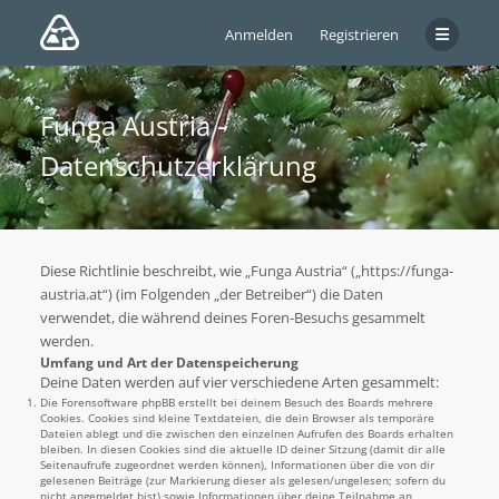
Anmelden
Registrieren
Funga Austria -
Datenschutzerklärung
Diese Richtlinie beschreibt, wie „Funga Austria“ („https://funga-
austria.at“) (im Folgenden „der Betreiber“) die Daten
verwendet, die während deines Foren-Besuchs gesammelt
werden.
Umfang und Art der Datenspeicherung
Deine Daten werden auf vier verschiedene Arten gesammelt:
Die Forensoftware phpBB erstellt bei deinem Besuch des Boards mehrere
Cookies. Cookies sind kleine Textdateien, die dein Browser als temporäre
Dateien ablegt und die zwischen den einzelnen Aufrufen des Boards erhalten
bleiben. In diesen Cookies sind die aktuelle ID deiner Sitzung (damit dir alle
Seitenaufrufe zugeordnet werden können), Informationen über die von dir
gelesenen Beiträge (zur Markierung dieser als gelesen/ungelesen; sofern du
nicht angemeldet bist) sowie Informationen über deine Teilnahme an