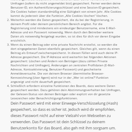
Umfragen (sofern du nicht angemeldet bist) gespeichert. Ferner werden deine
Benutzer-ID, ein Authentifizierungsschlüssel und eine Session-ID gespeichert.
Die Cookies haben standardmäßig eine Gültigkeit von einem Jahr. Alle Cookies
kannst du jederzeit über die Funktion „Alle Cookies löschen“ löschen.
Weiterhin werden die Daten gespeichert, die du bei der Registrierung, in
deinem Profil oder deinem persönlichem Bereich angibst. Für die
Registrierung sind mindestens ein eindeutiger Benutzername, eine E-Mail-
Adresse und ein Passwort notwendig. Wenn durch den Betreiber weitere
Daten als notwendig festgelegt wurden, so ist dies für dich vor deren Eingabe
ersichtlich.
Wenn du einen Beitrag oder eine private Nachricht erstellst, so werden die
dort eingegebenen Daten ebenfalls gespeichert. Gleiches gilt, wenn du einen
Beitrag als Entwurf zwischenspeicherst. In diesen Fällen wird auch deine IP-
Adresse gespeichert. Die IP-Adresse wird weiterhin bei folgenden Aktionen
gespeichert: Löschen und Ändern von Beiträgen (dazu zählen Private
Nachrichten und Umfragen), Änderungen an zentralen Profildaten (E-Mail-
Adresse, Kontoaktivierung, Benutzer-Passwort) und gescheiterte
Anmeldeversuche. Die von deinem Browser übermittelte Browser-
Kennzeichnung (User Agent) wird nur in der „Wer ist online?“-Funktion
angezeigt und nicht dauerhaft gespeichert.
Schließlich erfordern einzelne Funktionen des Boards, dass weitere Daten
gespeichert werden. Dazu gehören dein Abstimmungsverhalten bei Umfragen,
der Gelesen-Status von deinen Beiträgen oder explizit von dir gesetzte
Lesezeichen oder Benachrichtigungsfunktionen.
Dein Passwort wird mit einer Einwege-Verschlüsselung (Hash)
gespeichert, so dass es sicher ist. Jedoch wird dir empfohlen,
dieses Passwort nicht auf einer Vielzahl von Webseiten zu
verwenden. Das Passwort ist dein Schlüssel zu deinem
Benutzerkonto für das Board, also geh mit ihm sorgsam um.