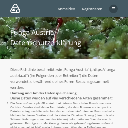
Anmelden
Registrieren
Funga Austria -
Datenschutzerklärung
Diese Richtlinie beschreibt, wie „Funga Austria“ („https://funga-
austria.at“) (im Folgenden „der Betreiber“) die Daten
verwendet, die während deines Foren-Besuchs gesammelt
werden.
Umfang und Art der Datenspeicherung
Deine Daten werden auf vier verschiedene Arten gesammelt:
Die Forensoftware phpBB erstellt bei deinem Besuch des Boards mehrere
Cookies. Cookies sind kleine Textdateien, die dein Browser als temporäre
Dateien ablegt und die zwischen den einzelnen Aufrufen des Boards erhalten
bleiben. In diesen Cookies sind die aktuelle ID deiner Sitzung (damit dir alle
Seitenaufrufe zugeordnet werden können), Informationen über die von dir
gelesenen Beiträge (zur Markierung dieser als gelesen/ungelesen; sofern du
nicht angemeldet bist) sowie Informationen über deine Teilnahme an