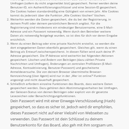
Umfragen (sofern du nicht angemeldet bist) gespeichert. Ferner werden deine
Benutzer-ID, ein Authentifizierungsschlüssel und eine Session-ID gespeichert.
Die Cookies haben standardmäßig eine Gültigkeit von einem Jahr. Alle Cookies
kannst du jederzeit über die Funktion „Alle Cookies löschen“ löschen.
Weiterhin werden die Daten gespeichert, die du bei der Registrierung, in
deinem Profil oder deinem persönlichem Bereich angibst. Für die
Registrierung sind mindestens ein eindeutiger Benutzername, eine E-Mail-
Adresse und ein Passwort notwendig. Wenn durch den Betreiber weitere
Daten als notwendig festgelegt wurden, so ist dies für dich vor deren Eingabe
ersichtlich.
Wenn du einen Beitrag oder eine private Nachricht erstellst, so werden die
dort eingegebenen Daten ebenfalls gespeichert. Gleiches gilt, wenn du einen
Beitrag als Entwurf zwischenspeicherst. In diesen Fällen wird auch deine IP-
Adresse gespeichert. Die IP-Adresse wird weiterhin bei folgenden Aktionen
gespeichert: Löschen und Ändern von Beiträgen (dazu zählen Private
Nachrichten und Umfragen), Änderungen an zentralen Profildaten (E-Mail-
Adresse, Kontoaktivierung, Benutzer-Passwort) und gescheiterte
Anmeldeversuche. Die von deinem Browser übermittelte Browser-
Kennzeichnung (User Agent) wird nur in der „Wer ist online?“-Funktion
angezeigt und nicht dauerhaft gespeichert.
Schließlich erfordern einzelne Funktionen des Boards, dass weitere Daten
gespeichert werden. Dazu gehören dein Abstimmungsverhalten bei Umfragen,
der Gelesen-Status von deinen Beiträgen oder explizit von dir gesetzte
Lesezeichen oder Benachrichtigungsfunktionen.
Dein Passwort wird mit einer Einwege-Verschlüsselung (Hash)
gespeichert, so dass es sicher ist. Jedoch wird dir empfohlen,
dieses Passwort nicht auf einer Vielzahl von Webseiten zu
verwenden. Das Passwort ist dein Schlüssel zu deinem
Benutzerkonto für das Board, also geh mit ihm sorgsam um.