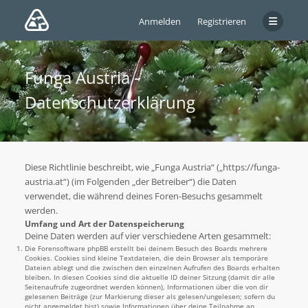
Anmelden
Registrieren
Funga Austria -
Datenschutzerklärung
Diese Richtlinie beschreibt, wie „Funga Austria“ („https://funga-
austria.at“) (im Folgenden „der Betreiber“) die Daten
verwendet, die während deines Foren-Besuchs gesammelt
werden.
Umfang und Art der Datenspeicherung
Deine Daten werden auf vier verschiedene Arten gesammelt:
Die Forensoftware phpBB erstellt bei deinem Besuch des Boards mehrere
Cookies. Cookies sind kleine Textdateien, die dein Browser als temporäre
Dateien ablegt und die zwischen den einzelnen Aufrufen des Boards erhalten
bleiben. In diesen Cookies sind die aktuelle ID deiner Sitzung (damit dir alle
Seitenaufrufe zugeordnet werden können), Informationen über die von dir
gelesenen Beiträge (zur Markierung dieser als gelesen/ungelesen; sofern du
nicht angemeldet bist) sowie Informationen über deine Teilnahme an