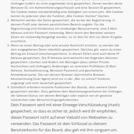
Umfragen (sofern du nicht angemeldet bist) gespeichert. Ferner werden deine
Benutzer-ID, ein Authentifizierungsschlüssel und eine Session-ID gespeichert.
Die Cookies haben standardmäßig eine Gültigkeit von einem Jahr. Alle Cookies
kannst du jederzeit über die Funktion „Alle Cookies löschen“ löschen.
Weiterhin werden die Daten gespeichert, die du bei der Registrierung, in
deinem Profil oder deinem persönlichem Bereich angibst. Für die
Registrierung sind mindestens ein eindeutiger Benutzername, eine E-Mail-
Adresse und ein Passwort notwendig. Wenn durch den Betreiber weitere
Daten als notwendig festgelegt wurden, so ist dies für dich vor deren Eingabe
ersichtlich.
Wenn du einen Beitrag oder eine private Nachricht erstellst, so werden die
dort eingegebenen Daten ebenfalls gespeichert. Gleiches gilt, wenn du einen
Beitrag als Entwurf zwischenspeicherst. In diesen Fällen wird auch deine IP-
Adresse gespeichert. Die IP-Adresse wird weiterhin bei folgenden Aktionen
gespeichert: Löschen und Ändern von Beiträgen (dazu zählen Private
Nachrichten und Umfragen), Änderungen an zentralen Profildaten (E-Mail-
Adresse, Kontoaktivierung, Benutzer-Passwort) und gescheiterte
Anmeldeversuche. Die von deinem Browser übermittelte Browser-
Kennzeichnung (User Agent) wird nur in der „Wer ist online?“-Funktion
angezeigt und nicht dauerhaft gespeichert.
Schließlich erfordern einzelne Funktionen des Boards, dass weitere Daten
gespeichert werden. Dazu gehören dein Abstimmungsverhalten bei Umfragen,
der Gelesen-Status von deinen Beiträgen oder explizit von dir gesetzte
Lesezeichen oder Benachrichtigungsfunktionen.
Dein Passwort wird mit einer Einwege-Verschlüsselung (Hash)
gespeichert, so dass es sicher ist. Jedoch wird dir empfohlen,
dieses Passwort nicht auf einer Vielzahl von Webseiten zu
verwenden. Das Passwort ist dein Schlüssel zu deinem
Benutzerkonto für das Board, also geh mit ihm sorgsam um.