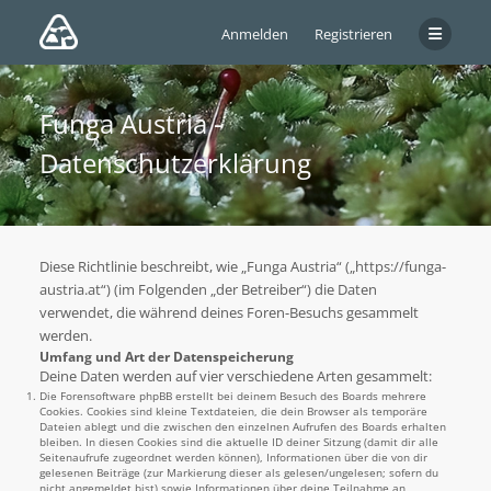
Anmelden
Registrieren
Funga Austria -
Datenschutzerklärung
Diese Richtlinie beschreibt, wie „Funga Austria“ („https://funga-
austria.at“) (im Folgenden „der Betreiber“) die Daten
verwendet, die während deines Foren-Besuchs gesammelt
werden.
Umfang und Art der Datenspeicherung
Deine Daten werden auf vier verschiedene Arten gesammelt:
Die Forensoftware phpBB erstellt bei deinem Besuch des Boards mehrere
Cookies. Cookies sind kleine Textdateien, die dein Browser als temporäre
Dateien ablegt und die zwischen den einzelnen Aufrufen des Boards erhalten
bleiben. In diesen Cookies sind die aktuelle ID deiner Sitzung (damit dir alle
Seitenaufrufe zugeordnet werden können), Informationen über die von dir
gelesenen Beiträge (zur Markierung dieser als gelesen/ungelesen; sofern du
nicht angemeldet bist) sowie Informationen über deine Teilnahme an