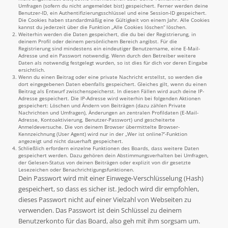
Umfragen (sofern du nicht angemeldet bist) gespeichert. Ferner werden deine
Benutzer-ID, ein Authentifizierungsschlüssel und eine Session-ID gespeichert.
Die Cookies haben standardmäßig eine Gültigkeit von einem Jahr. Alle Cookies
kannst du jederzeit über die Funktion „Alle Cookies löschen“ löschen.
Weiterhin werden die Daten gespeichert, die du bei der Registrierung, in
deinem Profil oder deinem persönlichem Bereich angibst. Für die
Registrierung sind mindestens ein eindeutiger Benutzername, eine E-Mail-
Adresse und ein Passwort notwendig. Wenn durch den Betreiber weitere
Daten als notwendig festgelegt wurden, so ist dies für dich vor deren Eingabe
ersichtlich.
Wenn du einen Beitrag oder eine private Nachricht erstellst, so werden die
dort eingegebenen Daten ebenfalls gespeichert. Gleiches gilt, wenn du einen
Beitrag als Entwurf zwischenspeicherst. In diesen Fällen wird auch deine IP-
Adresse gespeichert. Die IP-Adresse wird weiterhin bei folgenden Aktionen
gespeichert: Löschen und Ändern von Beiträgen (dazu zählen Private
Nachrichten und Umfragen), Änderungen an zentralen Profildaten (E-Mail-
Adresse, Kontoaktivierung, Benutzer-Passwort) und gescheiterte
Anmeldeversuche. Die von deinem Browser übermittelte Browser-
Kennzeichnung (User Agent) wird nur in der „Wer ist online?“-Funktion
angezeigt und nicht dauerhaft gespeichert.
Schließlich erfordern einzelne Funktionen des Boards, dass weitere Daten
gespeichert werden. Dazu gehören dein Abstimmungsverhalten bei Umfragen,
der Gelesen-Status von deinen Beiträgen oder explizit von dir gesetzte
Lesezeichen oder Benachrichtigungsfunktionen.
Dein Passwort wird mit einer Einwege-Verschlüsselung (Hash)
gespeichert, so dass es sicher ist. Jedoch wird dir empfohlen,
dieses Passwort nicht auf einer Vielzahl von Webseiten zu
verwenden. Das Passwort ist dein Schlüssel zu deinem
Benutzerkonto für das Board, also geh mit ihm sorgsam um.