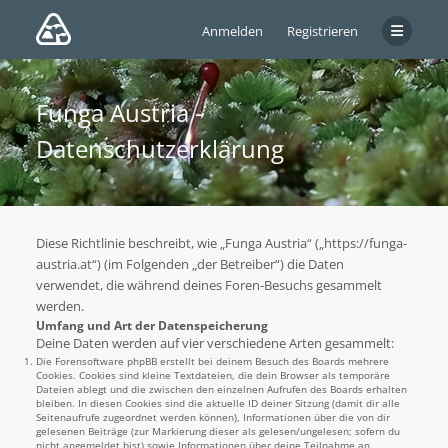
Anmelden
Registrieren
Funga Austria -
Datenschutzerklärung
Diese Richtlinie beschreibt, wie „Funga Austria“ („https://funga-
austria.at“) (im Folgenden „der Betreiber“) die Daten
verwendet, die während deines Foren-Besuchs gesammelt
werden.
Umfang und Art der Datenspeicherung
Deine Daten werden auf vier verschiedene Arten gesammelt:
Die Forensoftware phpBB erstellt bei deinem Besuch des Boards mehrere
Cookies. Cookies sind kleine Textdateien, die dein Browser als temporäre
Dateien ablegt und die zwischen den einzelnen Aufrufen des Boards erhalten
bleiben. In diesen Cookies sind die aktuelle ID deiner Sitzung (damit dir alle
Seitenaufrufe zugeordnet werden können), Informationen über die von dir
gelesenen Beiträge (zur Markierung dieser als gelesen/ungelesen; sofern du
nicht angemeldet bist) sowie Informationen über deine Teilnahme an