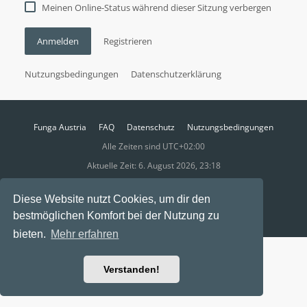
Meinen Online-Status während dieser Sitzung verbergen
Anmelden
Registrieren
Nutzungsbedingungen
Datenschutzerklärung
Funga Austria
FAQ
Datenschutz
Nutzungsbedingungen
Alle Zeiten sind
UTC+02:00
Aktuelle Zeit: 6. August 2026, 23:18
Powered by
phpBB
® Forum Software © phpBB Limited
Diese Website nutzt Cookies, um dir den
Ravaio Theme by
Gramziu
bestmöglichen Komfort bei der Nutzung zu
bieten.
Mehr erfahren
Verstanden!