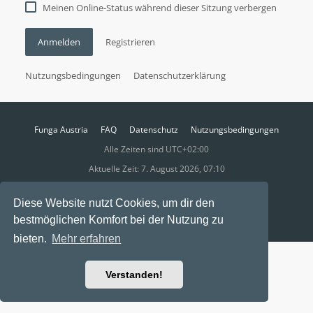
Meinen Online-Status während dieser Sitzung verbergen
Anmelden
Registrieren
Nutzungsbedingungen
Datenschutzerklärung
Funga Austria
FAQ
Datenschutz
Nutzungsbedingungen
Alle Zeiten sind
UTC+02:00
Aktuelle Zeit: 7. August 2026, 07:10
Powered by
phpBB
® Forum Software © phpBB Limited
Diese Website nutzt Cookies, um dir den
Ravaio Theme by
Gramziu
bestmöglichen Komfort bei der Nutzung zu
bieten.
Mehr erfahren
Verstanden!