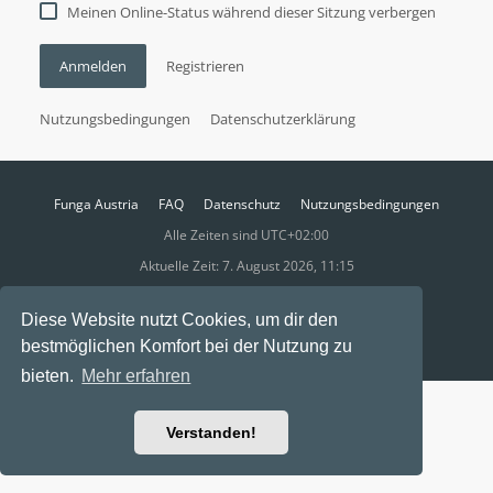
Meinen Online-Status während dieser Sitzung verbergen
Anmelden
Registrieren
Nutzungsbedingungen
Datenschutzerklärung
Funga Austria
FAQ
Datenschutz
Nutzungsbedingungen
Alle Zeiten sind
UTC+02:00
Aktuelle Zeit: 7. August 2026, 11:15
Powered by
phpBB
® Forum Software © phpBB Limited
Diese Website nutzt Cookies, um dir den
Ravaio Theme by
Gramziu
bestmöglichen Komfort bei der Nutzung zu
bieten.
Mehr erfahren
Verstanden!