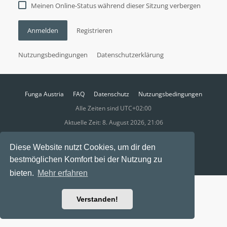
Meinen Online-Status während dieser Sitzung verbergen
Anmelden
Registrieren
Nutzungsbedingungen
Datenschutzerklärung
Funga Austria
FAQ
Datenschutz
Nutzungsbedingungen
Alle Zeiten sind
UTC+02:00
Aktuelle Zeit: 8. August 2026, 21:06
Powered by
phpBB
® Forum Software © phpBB Limited
Diese Website nutzt Cookies, um dir den
Ravaio Theme by
Gramziu
bestmöglichen Komfort bei der Nutzung zu
bieten.
Mehr erfahren
Verstanden!