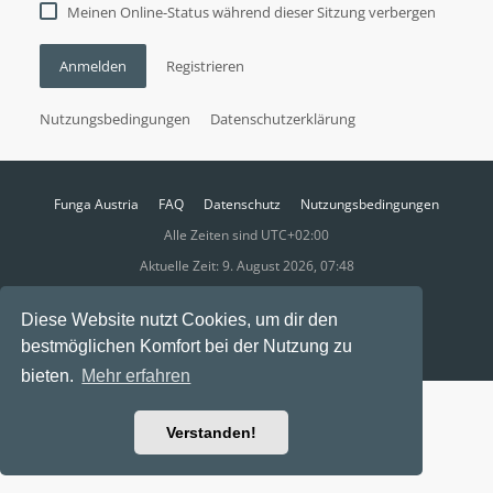
Meinen Online-Status während dieser Sitzung verbergen
Anmelden
Registrieren
Nutzungsbedingungen
Datenschutzerklärung
Funga Austria
FAQ
Datenschutz
Nutzungsbedingungen
Alle Zeiten sind
UTC+02:00
Aktuelle Zeit: 9. August 2026, 07:48
Powered by
phpBB
® Forum Software © phpBB Limited
Diese Website nutzt Cookies, um dir den
Ravaio Theme by
Gramziu
bestmöglichen Komfort bei der Nutzung zu
bieten.
Mehr erfahren
Verstanden!