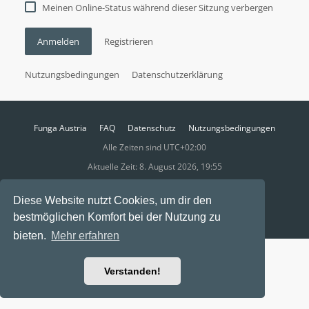
Meinen Online-Status während dieser Sitzung verbergen
Anmelden
Registrieren
Nutzungsbedingungen
Datenschutzerklärung
Funga Austria
FAQ
Datenschutz
Nutzungsbedingungen
Alle Zeiten sind
UTC+02:00
Aktuelle Zeit: 8. August 2026, 19:55
Powered by
phpBB
® Forum Software © phpBB Limited
Diese Website nutzt Cookies, um dir den
Ravaio Theme by
Gramziu
bestmöglichen Komfort bei der Nutzung zu
bieten.
Mehr erfahren
Verstanden!