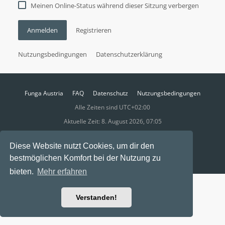
Meinen Online-Status während dieser Sitzung verbergen
Anmelden
Registrieren
Nutzungsbedingungen
Datenschutzerklärung
Funga Austria
FAQ
Datenschutz
Nutzungsbedingungen
Alle Zeiten sind
UTC+02:00
Aktuelle Zeit: 8. August 2026, 07:05
Powered by
phpBB
® Forum Software © phpBB Limited
Diese Website nutzt Cookies, um dir den
Ravaio Theme by
Gramziu
bestmöglichen Komfort bei der Nutzung zu
bieten.
Mehr erfahren
Verstanden!