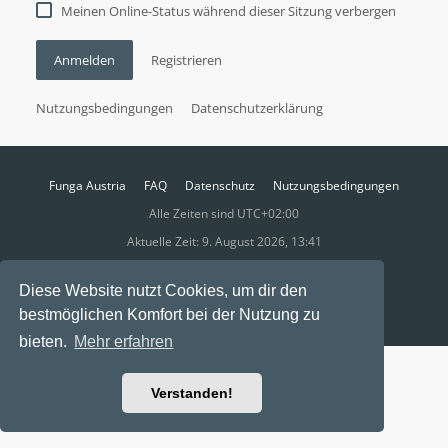
Meinen Online-Status während dieser Sitzung verbergen
Anmelden
Registrieren
Nutzungsbedingungen
Datenschutzerklärung
Funga Austria
FAQ
Datenschutz
Nutzungsbedingungen
Alle Zeiten sind
UTC+02:00
Aktuelle Zeit: 9. August 2026, 13:41
Powered by
phpBB
® Forum Software © phpBB Limited
Diese Website nutzt Cookies, um dir den
Ravaio Theme by
Gramziu
bestmöglichen Komfort bei der Nutzung zu
bieten.
Mehr erfahren
Verstanden!