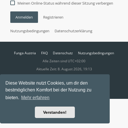
Meinen Online-Status während dieser Sitzung verbergen
Anmelden
Registrieren
Nutzungsbedingungen
Datenschutzerklärung
Funga Austria
FAQ
Datenschutz
Nutzungsbedingungen
Alle Zeiten sind
UTC+02:00
Aktuelle Zeit: 8. August 2026, 19:13
Powered by
phpBB
® Forum Software © phpBB Limited
Diese Website nutzt Cookies, um dir den
Ravaio Theme by
Gramziu
bestmöglichen Komfort bei der Nutzung zu
bieten.
Mehr erfahren
Verstanden!